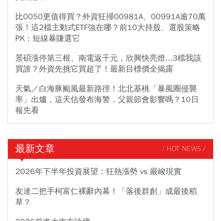
比0050更值得買？外資狂掃00981A、00991A逾70萬
張！這2檔主動式ETF強在哪？前10大持股、選股策略
PK：短線暴賺選它
景碩漲停第三根、南電返千元，欣興快亮燈...3檔我該
買誰？外資先挑它買超了！最新目標價全揭露
天氣／白海豚颱風最新路徑！北北基桃「暴風圈侵襲
率」出爐，這天估發布海警，父親節會影響嗎？10日
報先看
最新文章
/ HOT NEWS /
2026年下半年投資展望：狂熱漲勢 vs 嚴峻現實
友達二把手柯富仁裸辭內幕！「落後群創」成最後稻
草？