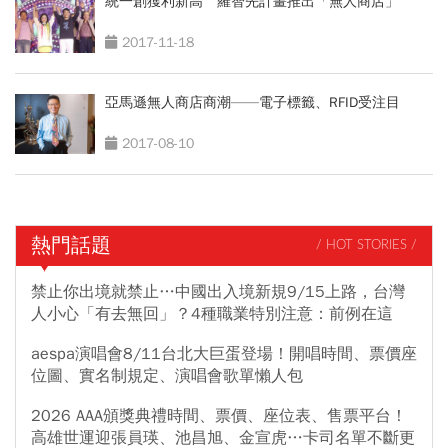
統一創獲利新高 羅智先計畫推出「無人商店」
2017-11-18
亞馬遜無人商店商潮——電子標籤、RFID受注目
2017-08-10
熱門話題
/ HOT STORIES /
禁止你出境就禁止…中國出入境新規9/15上路，台灣
人小心「有去無回」？4種職業特別注意：前例在這
aespa演唱會8/11台北大巨蛋登場！開唱時間、票價座
位圖、實名制規定、演唱會歌單懶人包
2026 AAA頒獎典禮時間、票價、座位表、售票平台！
高雄世運迎張員瑛、池昌旭、金宣虎…卡司名單不斷更