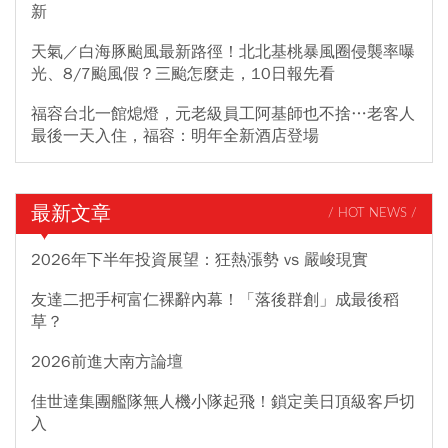
新
天氣／白海豚颱風最新路徑！北北基桃暴風圈侵襲率曝
光、8/7颱風假？三颱怎麼走，10日報先看
福容台北一館熄燈，元老級員工阿基師也不捨…老客人
最後一天入住，福容：明年全新酒店登場
最新文章
/ HOT NEWS /
2026年下半年投資展望：狂熱漲勢 vs 嚴峻現實
友達二把手柯富仁裸辭內幕！「落後群創」成最後稻
草？
2026前進大南方論壇
佳世達集團艦隊無人機小隊起飛！鎖定美日頂級客戶切
入