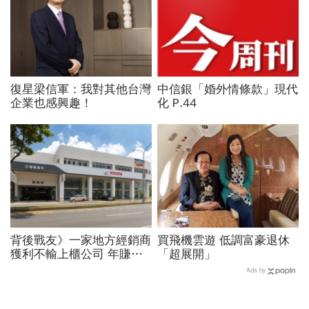
復星梁信軍：我對其他台灣
中信銀「婚外情條款」現代
企業也感興趣！
化 P.44
背後戰友》一家地方經銷商
買飛機雲遊 低調富豪退休
獲利不輸上櫃公司 年賺一
「超展開」
百億！揭祕和泰「賣車幫」
Ads by
驚人財力