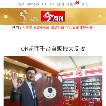
0
熱門：
台積電
兆豐金配息
股票抽籤
00929
航運股走勢
OK超商千台自販機大反攻