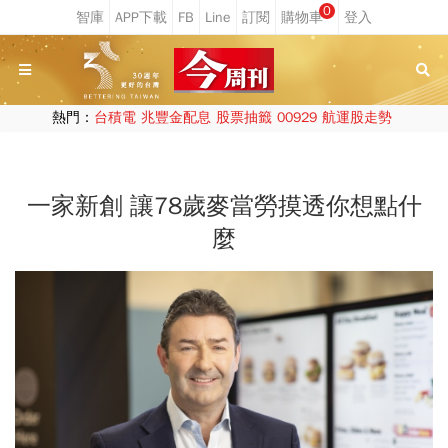
0
熱門：
台積電
兆豐金配息
股票抽籤
00929
航運股走勢
一家新創 讓78歲麥當勞摸透你想點什
麼