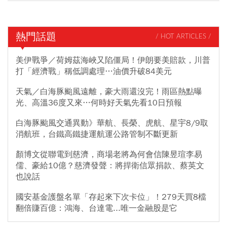
熱門話題
/ HOT ARTICLES /
美伊戰爭／荷姆茲海峽又陷僵局！伊朗要美賠款，川普
打「經濟戰」稱低調處理…油價升破84美元
天氣／白海豚颱風遠離，豪大雨還沒完！雨區熱點曝
光、高溫36度又來…何時好天氣先看10日預報
白海豚颱風交通異動》華航、長榮、虎航、星宇8/9取
消航班，台鐵高鐵捷運航運公路管制不斷更新
顏博文從聯電到慈濟，商場老將為何會信陳昱瑄李易
儒、豪給10億？慈濟發聲：將捍衛信眾捐款、蔡英文
也說話
國安基金護盤名單「存起來下次卡位」！279天買8檔
翻倍賺百億：鴻海、台達電...唯一金融股是它