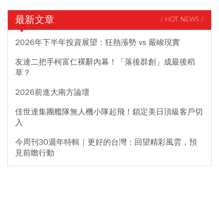
最新文章
/ HOT NEWS /
2026年下半年投資展望：狂熱漲勢 vs 嚴峻現實
友達二把手柯富仁裸辭內幕！「落後群創」成最後稻
草？
2026前進大南方論壇
佳世達集團艦隊無人機小隊起飛！鎖定美日頂級客戶切
入
今周刊30週年特輯｜更好的台灣：回望精彩風雲，預
見前瞻行動