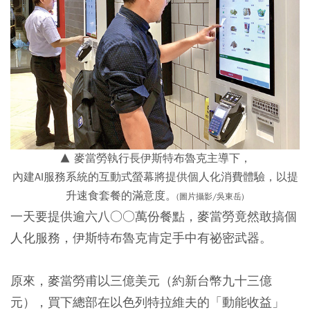
▲ 麥當勞執行長伊斯特布魯克主導下，
內建AI服務系統的互動式螢幕將提供個人化消費體驗，以提
升速食套餐的滿意度。
(圖片攝影/吳東岳)
一天要提供逾六八○○萬份餐點，麥當勞竟然敢搞個
人化服務，伊斯特布魯克肯定手中有祕密武器。
原來，麥當勞甫以三億美元（約新台幣九十三億
元），買下總部在以色列特拉維夫的「動能收益」