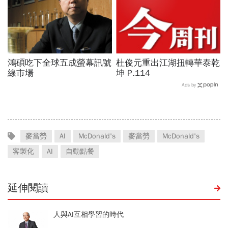
鴻碩吃下全球五成螢幕訊號
杜俊元重出江湖扭轉華泰乾
線市場
坤 P.114
Ads by
麥當勞
AI
McDonald's
麥當勞
McDonald's
客製化
AI
自動點餐
延伸閱讀
人與AI互相學習的時代