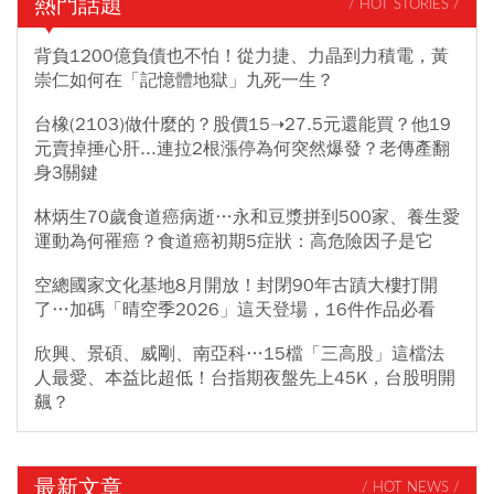
熱門話題
/ HOT STORIES /
背負1200億負債也不怕！從力捷、力晶到力積電，黃
崇仁如何在「記憶體地獄」九死一生？
台橡(2103)做什麼的？股價15➝27.5元還能買？他19
元賣掉捶心肝...連拉2根漲停為何突然爆發？老傳產翻
身3關鍵
林炳生70歲食道癌病逝…永和豆漿拼到500家、養生愛
運動為何罹癌？食道癌初期5症狀：高危險因子是它
空總國家文化基地8月開放！封閉90年古蹟大樓打開
了…加碼「晴空季2026」這天登場，16件作品必看
欣興、景碩、威剛、南亞科…15檔「三高股」這檔法
人最愛、本益比超低！台指期夜盤先上45K，台股明開
飆？
最新文章
/ HOT NEWS /