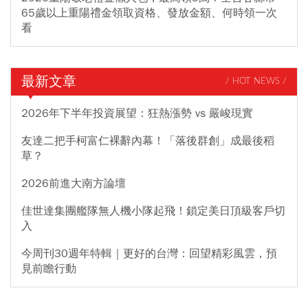
65歲以上重陽禮金領取資格、發放金額、何時領一次
看
最新文章
/ HOT NEWS /
2026年下半年投資展望：狂熱漲勢 vs 嚴峻現實
友達二把手柯富仁裸辭內幕！「落後群創」成最後稻
草？
2026前進大南方論壇
佳世達集團艦隊無人機小隊起飛！鎖定美日頂級客戶切
入
今周刊30週年特輯｜更好的台灣：回望精彩風雲，預
見前瞻行動