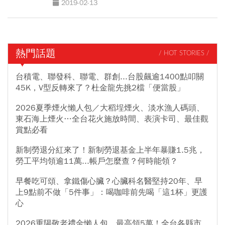
2019-02-13
熱門話題
/ HOT STORIES /
台積電、聯發科、聯電、群創...台股飆逾1400點叩關
45K，V型反轉來了？杜金龍先挑2檔「便當股」
2026夏季煙火懶人包／大稻埕煙火、淡水漁人碼頭、
東石海上煙火…全台花火施放時間、表演卡司、最佳觀
賞點必看
新制勞退分紅來了！新制勞退基金上半年暴賺1.5兆，
勞工平均領逾11萬...帳戶怎麼查？何時能領？
早餐吃可頌、拿鐵傷心臟？心臟科名醫堅持20年、早
上9點前不做「5件事」：喝咖啡前先喝「這1杯」更護
心
2026重陽敬老禮金懶人包，最高領5萬！全台各縣市