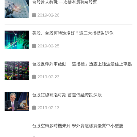
台股達人教戰 一次擁有最強AI股票
2019-02-26
美股、台股何時進場好？這三大指標告訴你
2019-02-25
台股反彈列車啟動 「這指標」透露上漲波最佳上車點
2019-02-23
台股短線補漲可期 首選低融資跌深股
2019-02-13
台股空轉多時機未到 學外資這樣買優質中小型股