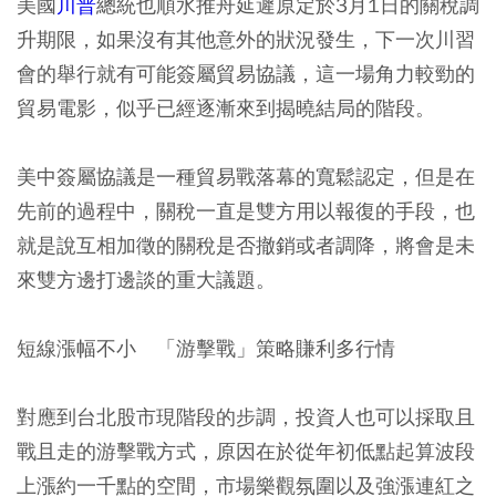
美國
川普
總統也順水推舟延遲原定於3月1日的關稅調
升期限，如果沒有其他意外的狀況發生，下一次川習
會的舉行就有可能簽屬貿易協議，這一場角力較勁的
貿易電影，似乎已經逐漸來到揭曉結局的階段。
美中簽屬協議是一種貿易戰落幕的寬鬆認定，但是在
先前的過程中，關稅一直是雙方用以報復的手段，也
就是說互相加徵的關稅是否撤銷或者調降，將會是未
來雙方邊打邊談的重大議題。
短線漲幅不小 「游擊戰」策略賺利多行情
對應到台北股市現階段的步調，投資人也可以採取且
戰且走的游擊戰方式，原因在於從年初低點起算波段
上漲約一千點的空間，市場樂觀氛圍以及強漲連紅之