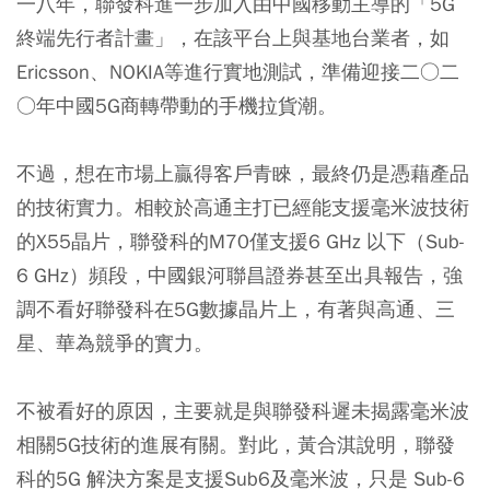
一八年，聯發科進一步加入由中國移動主導的「5G
終端先行者計畫」，在該平台上與基地台業者，如
Ericsson、NOKIA等進行實地測試，準備迎接二○二
○年中國5G商轉帶動的手機拉貨潮。
不過，想在市場上贏得客戶青睞，最終仍是憑藉產品
的技術實力。相較於高通主打已經能支援毫米波技術
的X55晶片，聯發科的M70僅支援6 GHz 以下（Sub-
6 GHz）頻段，中國銀河聯昌證券甚至出具報告，強
調不看好聯發科在5G數據晶片上，有著與高通、三
星、華為競爭的實力。
不被看好的原因，主要就是與聯發科遲未揭露毫米波
相關5G技術的進展有關。對此，黃合淇說明，聯發
科的5G 解決方案是支援Sub6及毫米波，只是 Sub-6