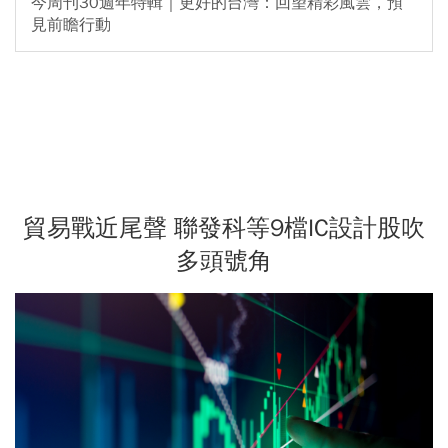
今周刊30週年特輯｜更好的台灣：回望精彩風雲，預
見前瞻行動
貿易戰近尾聲 聯發科等9檔IC設計股吹
多頭號角