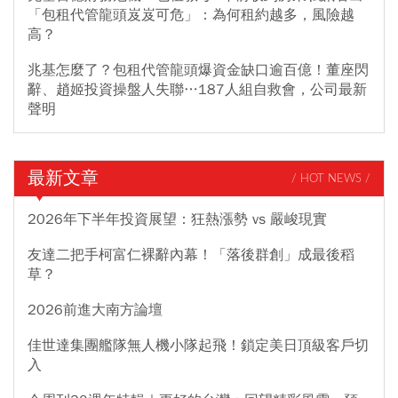
「包租代管龍頭岌岌可危」：為何租約越多，風險越
高？
兆基怎麼了？包租代管龍頭爆資金缺口逾百億！董座閃
辭、趙姬投資操盤人失聯…187人組自救會，公司最新
聲明
最新文章
/ HOT NEWS /
2026年下半年投資展望：狂熱漲勢 vs 嚴峻現實
友達二把手柯富仁裸辭內幕！「落後群創」成最後稻
草？
2026前進大南方論壇
佳世達集團艦隊無人機小隊起飛！鎖定美日頂級客戶切
入