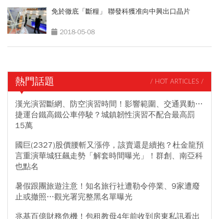
免於徹底「斷糧」 聯發科獲准向中興出口晶片
2018-05-08
熱門話題
/ HOT ARTICLES /
漢光演習斷網、防空演習時間！影響範圍、交通異動…
捷運台鐵高鐵公車停駛？城鎮韌性演習不配合最高罰
15萬
國巨(2327)股價腰斬又漲停，該賣還是續抱？杜金龍預
言重演華城狂飆走勢「解套時間曝光」！群創、南亞科
也點名
暑假跟團旅遊注意！知名旅行社遭勒令停業、9家遭廢
止或撤照…觀光署完整黑名單曝光
兆基百億財務危機！包租教母4年前收到房東私訊看出