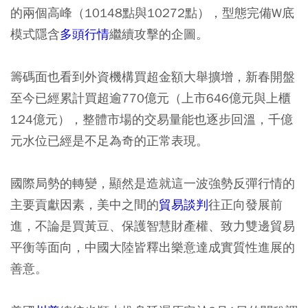
的兩個高峰（10148點與10272點），型態完備W底
模式隱含
多頭行情
繼續攻擊的企圖。
籌碼面也看到外資機構買超金額大舉擴增，新春開盤
至今已經累計買超逾770億元（上市646億元與上櫃
124億元），整體市場的交易量能也逐步回溫，千億
元水位已經是不足為奇的正常表現。
國際局勢的轉變，顯然是造就這一波強勢反彈行情的
主要貢獻因素，美中之間的
貿易談判
往正向發展前
進，不論是買黃豆、保護智慧財產權、致力雙邊貿易
平衡等面向，中國大陸皆釋出樂意達成實質性進展的
善意。