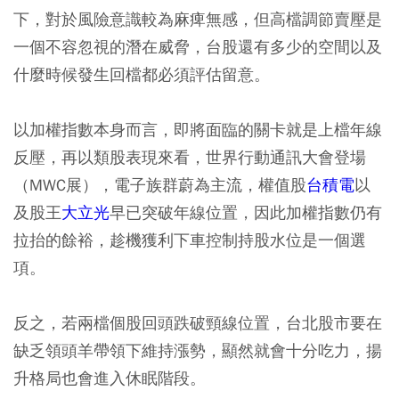
下，對於風險意識較為麻痺無感，但高檔調節賣壓是
一個不容忽視的潛在威脅，台股還有多少的空間以及
什麼時候發生回檔都必須評估留意。
以加權指數本身而言，即將面臨的關卡就是上檔年線
反壓，再以類股表現來看，世界行動通訊大會登場
（MWC展），電子族群蔚為主流，權值股
台積電
以
及股王
大立光
早已突破年線位置，因此加權指數仍有
拉抬的餘裕，趁機獲利下車控制持股水位是一個選
項。
反之，若兩檔個股回頭跌破頸線位置，台北股市要在
缺乏領頭羊帶領下維持漲勢，顯然就會十分吃力，揚
升格局也會進入休眠階段。