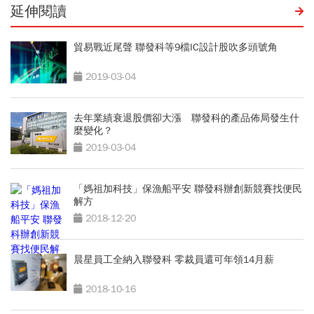
延伸閱讀
貿易戰近尾聲 聯發科等9檔IC設計股吹多頭號角
2019-03-04
去年業績衰退股價卻大漲 聯發科的產品佈局發生什
麼變化？
2019-03-04
「媽祖加科技」保漁船平安 聯發科辦創新競賽找便民
解方
2018-12-20
晨星員工全納入聯發科 零裁員還可年領14月薪
2018-10-16