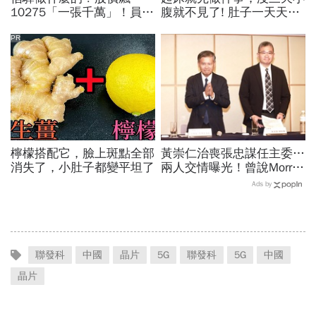
10275「一張千萬」！員工
腹就不見了! 肚子一天天變
年薪平均540萬…中年失業
小！
工程師如何孵出「萬金股」
PR
檸檬搭配它，臉上斑點全部
黃崇仁治喪張忠謀任主委…
消失了，小肚子都變平坦了
兩人交情曝光！曾說Morris
是老大：力積電能活都他幫
Ads by
我！遺屬發聲「明年定要配
股」
聯發科
中國
晶片
5G
聯發科
5G
中國
晶片