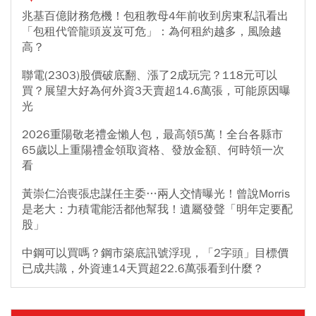
兆基百億財務危機！包租教母4年前收到房東私訊看出
「包租代管龍頭岌岌可危」：為何租約越多，風險越
高？
聯電(2303)股價破底翻、漲了2成玩完？118元可以
買？展望大好為何外資3天賣超14.6萬張，可能原因曝
光
2026重陽敬老禮金懶人包，最高領5萬！全台各縣市
65歲以上重陽禮金領取資格、發放金額、何時領一次
看
黃崇仁治喪張忠謀任主委…兩人交情曝光！曾說Morris
是老大：力積電能活都他幫我！遺屬發聲「明年定要配
股」
中鋼可以買嗎？鋼市築底訊號浮現，「2字頭」目標價
已成共識，外資連14天買超22.6萬張看到什麼？