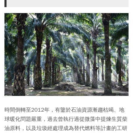
時間倒轉至2012年，有鑒於石油資源漸趨枯竭、地
球暖化問題嚴重，過去曾執行過從微藻中提煉生質柴
油原料，以及垃圾經處理成為替代燃料等計畫的工研