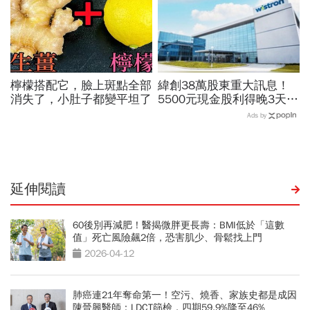
檸檬搭配它，臉上斑點全部
緯創38萬股東重大訊息！
消失了，小肚子都變平坦了
5500元現金股利得晚3天入
帳「1疏失造成」…176元
Ads by
漲停要追？一理由相對穩
延伸閱讀
60後別再減肥！醫揭微胖更長壽：BMI低於「這數
值」死亡風險飆2倍，恐害肌少、骨鬆找上門
2026-04-12
肺癌連21年奪命第一！空污、燒香、家族史都是成因
陳晉興醫師：LDCT篩檢，四期59.9%降至46%