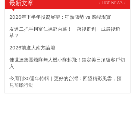
最新文章
/ HOT NEWS /
2026年下半年投資展望：狂熱漲勢 vs 嚴峻現實
友達二把手柯富仁裸辭內幕！「落後群創」成最後稻
草？
2026前進大南方論壇
佳世達集團艦隊無人機小隊起飛！鎖定美日頂級客戶切
入
今周刊30週年特輯｜更好的台灣：回望精彩風雲，預
見前瞻行動