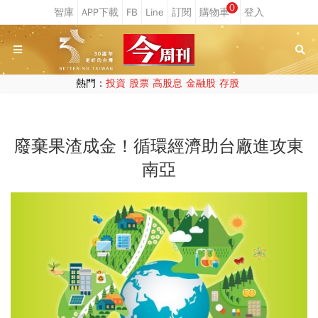
0
熱門：
投資
股票
高股息
金融股
存股
廢棄果渣成金！循環經濟助台廠進攻東
南亞