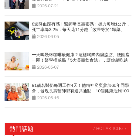
2026-07-21
8週降血壓有感！醫師曝長壽密碼：握力每增1公斤，
死亡率降3.2%，每天花11分鐘「效果等於1顆藥」
2026-06-05
一天喝幾杯咖啡最健康？這樣喝降內臟脂肪、腰圍瘦
一圈！醫學權威揭「5大長壽飲食法」，讓你越吃越
年輕
2026-05-07
91歲名醫仍每週工作4天！他精神奕奕參加65年同學
會，發現長壽醫師都有這共通點「10個健康活到100
歲秘訣」
2026-06-16
熱門話題
/ HOT ARTICLES /