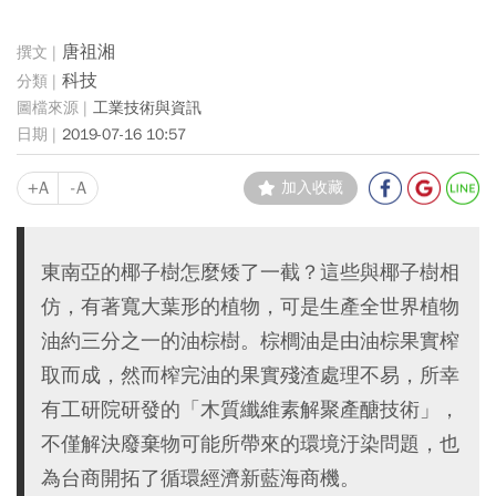
唐祖湘
科技
工業技術與資訊
2019-07-16 10:57
+A
-A
加入收藏
東南亞的椰子樹怎麼矮了一截？這些與椰子樹相
仿，有著寬大葉形的植物，可是生產全世界植物
油約三分之一的油棕樹。棕櫚油是由油棕果實榨
取而成，然而榨完油的果實殘渣處理不易，所幸
有工研院研發的「木質纖維素解聚產醣技術」，
不僅解決廢棄物可能所帶來的環境汙染問題，也
為台商開拓了循環經濟新藍海商機。