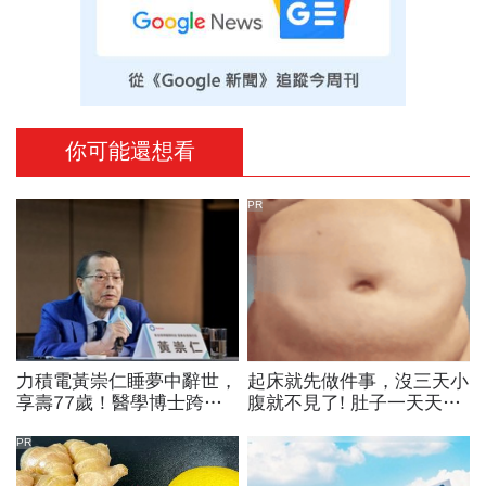
你可能還想看
PR
力積電黃崇仁睡夢中辭世，
起床就先做件事，沒三天小
享壽77歲！醫學博士跨足
腹就不見了! 肚子一天天變
科技業、曾花8年還清千萬
小！
債務、搏「九命怪貓」稱號
PR