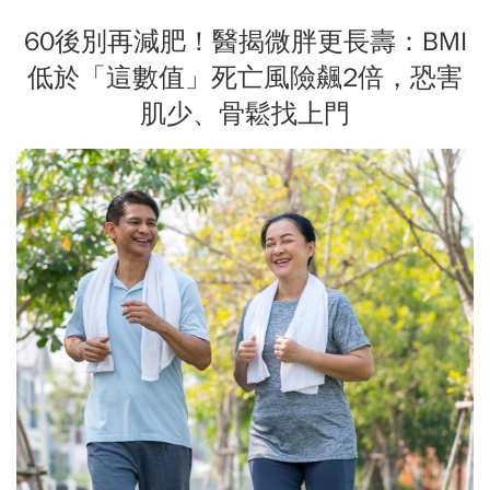
60後別再減肥！醫揭微胖更長壽：BMI
低於「這數值」死亡風險飆2倍，恐害
肌少、骨鬆找上門