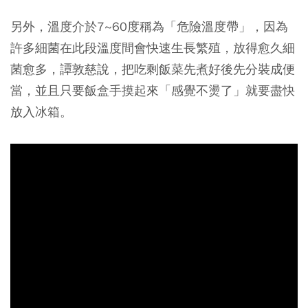
另外，溫度介於7~60度稱為「危險溫度帶」，因為
許多細菌在此段溫度間會快速生長繁殖，放得愈久細
菌愈多，譚敦慈說，把吃剩飯菜先煮好後先分裝成便
當，並且只要飯盒手摸起來「感覺不燙了」就要盡快
放入冰箱。