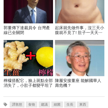
譚敦慈
食物
建議
細菌
生長
東西