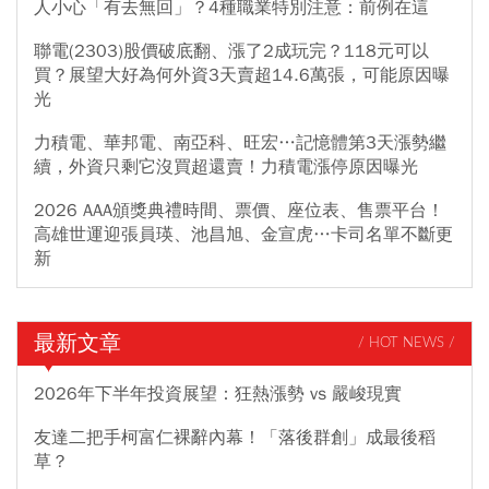
人小心「有去無回」？4種職業特別注意：前例在這
聯電(2303)股價破底翻、漲了2成玩完？118元可以
買？展望大好為何外資3天賣超14.6萬張，可能原因曝
光
力積電、華邦電、南亞科、旺宏…記憶體第3天漲勢繼
續，外資只剩它沒買超還賣！力積電漲停原因曝光
2026 AAA頒獎典禮時間、票價、座位表、售票平台！
高雄世運迎張員瑛、池昌旭、金宣虎…卡司名單不斷更
新
最新文章
/ HOT NEWS /
2026年下半年投資展望：狂熱漲勢 vs 嚴峻現實
友達二把手柯富仁裸辭內幕！「落後群創」成最後稻
草？