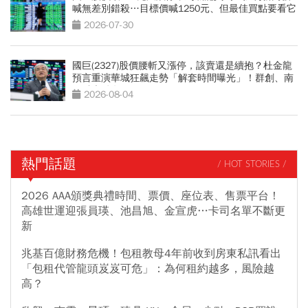
喊無差別錯殺…目標價喊1250元、但最佳買點要看它
2026-07-30
國巨(2327)股價腰斬又漲停，該賣還是續抱？杜金龍
預言重演華城狂飆走勢「解套時間曝光」！群創、南
亞科也點名
2026-08-04
熱門話題
/ HOT STORIES /
2026 AAA頒獎典禮時間、票價、座位表、售票平台！
高雄世運迎張員瑛、池昌旭、金宣虎…卡司名單不斷更
新
兆基百億財務危機！包租教母4年前收到房東私訊看出
「包租代管龍頭岌岌可危」：為何租約越多，風險越
高？