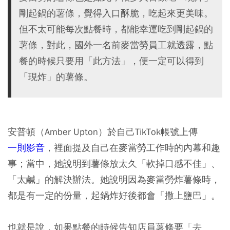
剛起鍋的薯條，覺得入口酥脆，吃起來更美味。
但不太可能每次點餐時，都能幸運吃到剛起鍋的
薯條，對此，國外一名前麥當勞員工就透露，點
餐的時候只要用「此方法」，便一定可以得到
「現炸」的薯條。
安普頓（Amber Upton）於自己TikTok帳號上傳
一則影音
，裡面提及自己在麥當勞工作時的內幕和趣
事；當中，她說明到薯條放太久「軟掉口感不佳」、
「太鹹」的解決辦法。她說明因為麥當勞炸薯條時，
都是有一定的份量，起鍋炸好後都會「撒上鹽巴」。
也就是說，如果點餐的時候告知店員薯條要「去