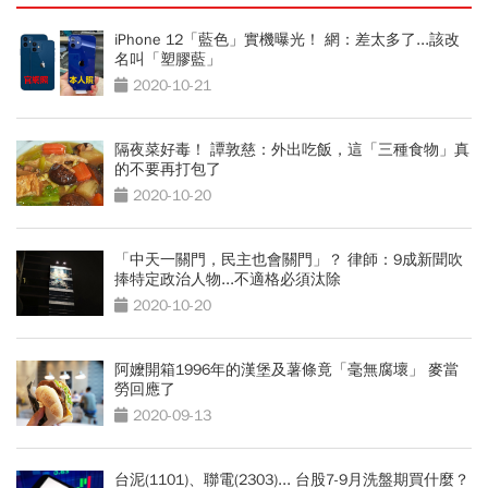
iPhone 12「藍色」實機曝光！ 網：差太多了...該改
名叫「塑膠藍」
2020-10-21
隔夜菜好毒！ 譚敦慈：外出吃飯，這「三種食物」真
的不要再打包了
2020-10-20
「中天一關門，民主也會關門」？ 律師：9成新聞吹
捧特定政治人物...不適格必須汰除
2020-10-20
阿嬤開箱1996年的漢堡及薯條竟「毫無腐壞」 麥當
勞回應了
2020-09-13
台泥(1101)、聯電(2303)... 台股7-9月洗盤期買什麼？