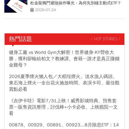
杜金龍獨門避險操作曝光：為何先別碰主動式ETF？
2026-07-24
熱門話題
/ HOT STORIES /
健身工廠 vs World Gym大解密！世界健身-KY營收大
勝，獲利卻輸給柏文？教練課、會籍…誰才是真正賺錢
金雞母？
2026夏季煙火懶人包／大稻埕煙火、淡水漁人碼頭、
東石海上煙火…全台花火施放時間、表演卡司、最佳觀
賞點必看
《吉伊卡哇》電影7/31上映！威秀影城特典、預售套
票…販售資訊整理，討伐棒+小卡必收、上映戲院一文
看
00878、00929、00891、00923...8月除息ETF：14