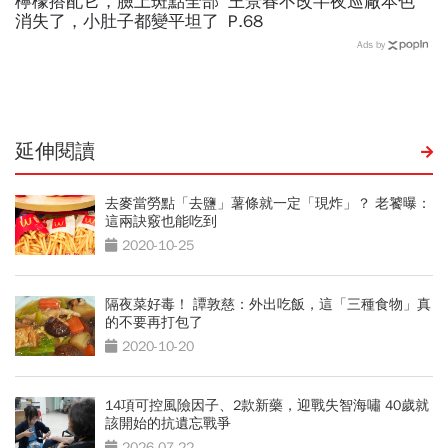
檸檬搭配它，臉上斑點全部
王景春不改半夜巡廠本色
消失了，小肚子都變平坦了
P.68
Ads by
延伸閱讀
去麥當勞點「去鹽」薯條就一定「現炸」？ 老饕曝：
這兩訣竅也能吃到
2020-10-25
隔夜菜好毒！ 譚敦慈：外出吃飯，這「三種食物」真
的不要再打包了
2020-10-20
14項可控風險因子、2款新藥，迎戰失智海嘯 40歲就
該開始的抗遺忘戰爭
2026-07-22