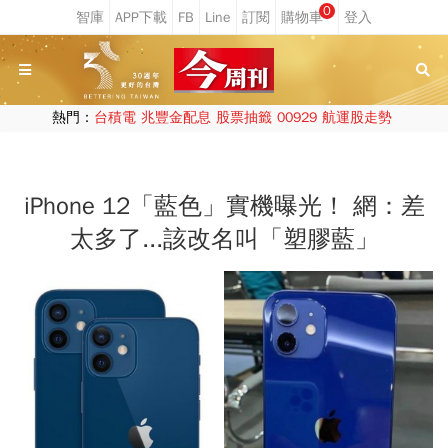
0
熱門：
台積電
兆豐金配息
股票抽籤
00929
航運股走勢
iPhone 12「藍色」實機曝光！ 網：差
太多了...該改名叫「塑膠藍」