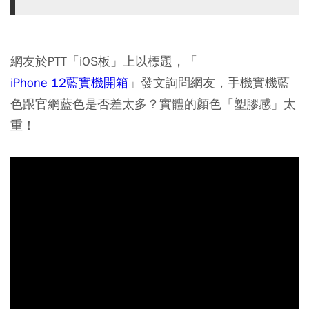
網友於PTT「iOS板」上以標題，「
iPhone 12藍實機開箱
」發文詢問網友，手機實機藍
色跟官網藍色是否差太多？實體的顏色「塑膠感」太
重！