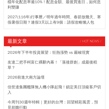
檔年化配息率逾10%！配息金額、最後買進日，如何息
利雙賺
2027(116年)行事曆／明年過年時間、春節放幾天、寒
假暑假日期？連假3天以上有9個：請假攻略懶人包
最新文章
/ HOT NEWS /
2026年下半年投資展望：狂熱漲勢 vs 嚴峻現實
友達二把手柯富仁裸辭內幕！「落後群創」成最後稻
草？
2026前進大南方論壇
佳世達集團艦隊無人機小隊起飛！鎖定美日頂級客戶切
入
今周刊30週年特輯｜更好的台灣：回望精彩風雲，預
見前瞻行動