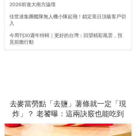
2026前進大南方論壇
佳世達集團艦隊無人機小隊起飛！鎖定美日頂級客戶切
入
今周刊30週年特輯｜更好的台灣：回望精彩風雲，預
見前瞻行動
去麥當勞點「去鹽」薯條就一定「現
炸」？ 老饕曝：這兩訣竅也能吃到