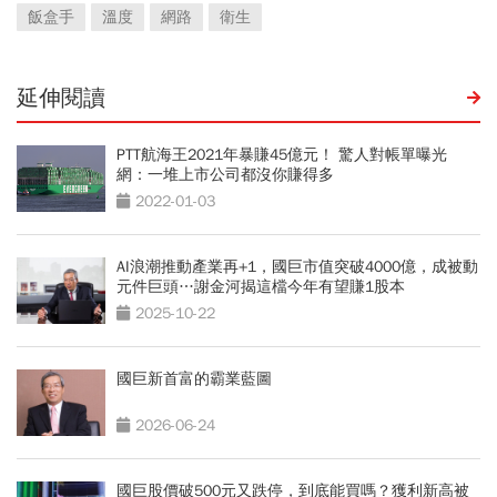
飯盒手
溫度
網路
衛生
延伸閱讀
PTT航海王2021年暴賺45億元！ 驚人對帳單曝光
網：一堆上市公司都沒你賺得多
2022-01-03
AI浪潮推動產業再+1，國巨市值突破4000億，成被動
元件巨頭…謝金河揭這檔今年有望賺1股本
2025-10-22
國巨新首富的霸業藍圖
2026-06-24
國巨股價破500元又跌停，到底能買嗎？獲利新高被