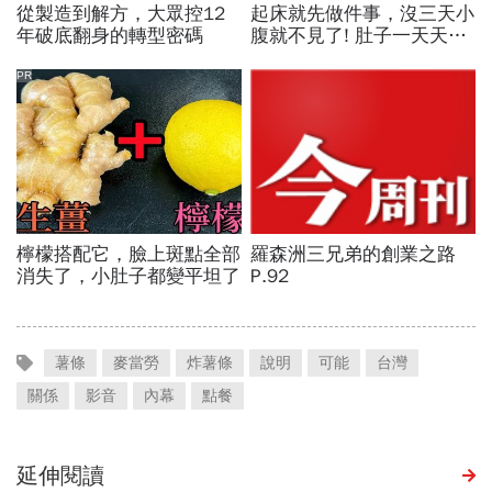
薯條
麥當勞
炸薯條
說明
可能
台灣
關係
影音
內幕
點餐
延伸閱讀