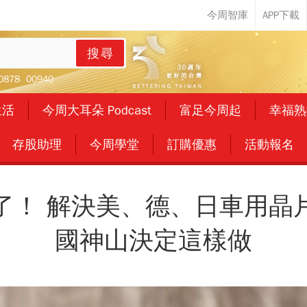
搜尋
0878
00940
生活
今周大耳朵 Podcast
富足今周起
幸福熟
存股助理
今周學堂
訂購優惠
活動報名
了！ 解決美、德、日車用晶
國神山決定這樣做