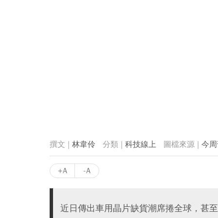
林韋伶
科技線上
今周
+A
-A
近日傳出車用晶片缺貨潮席捲全球，甚至