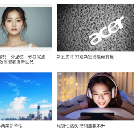
新趨勢「外泌體＋矽谷電波
新五虎將 打造新宏碁龍頭寶座
開啟高階養膚新世代
PR
爆商業新革命
報復性熬夜 癌細胞數攀升