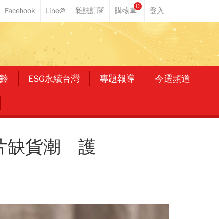
0
齡
ESG永續台灣
專題報導
今選頻道
片缺貨潮 護