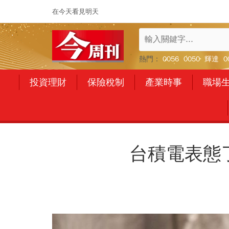
在今天看見明天
熱門：
0056
0050
輝達
0
投資理財
保險稅制
產業時事
職場
台積電表態