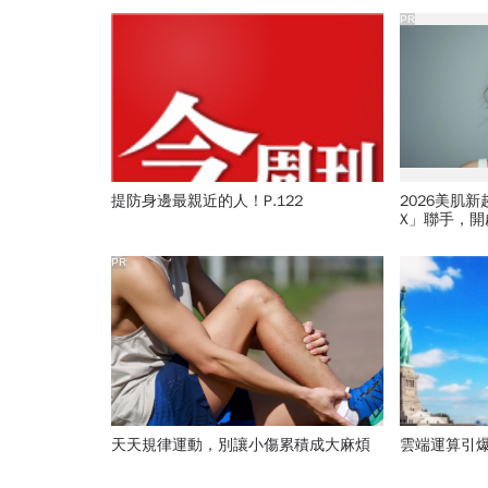
PR
提防身邊最親近的人！P.122
2026美肌
X」聯手，
PR
天天規律運動，別讓小傷累積成大麻煩
雲端運算引