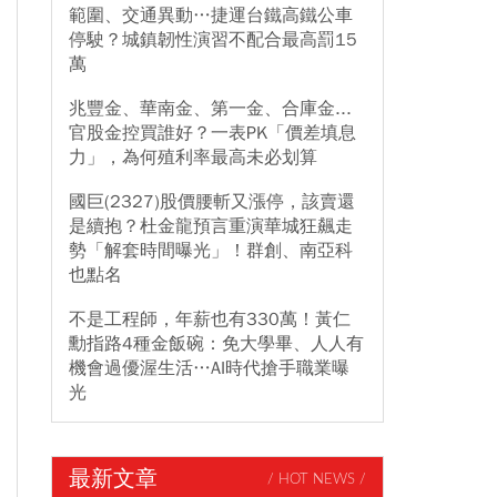
範圍、交通異動…捷運台鐵高鐵公車
停駛？城鎮韌性演習不配合最高罰15
萬
兆豐金、華南金、第一金、合庫金...
官股金控買誰好？一表PK「價差填息
力」，為何殖利率最高未必划算
國巨(2327)股價腰斬又漲停，該賣還
是續抱？杜金龍預言重演華城狂飆走
勢「解套時間曝光」！群創、南亞科
也點名
不是工程師，年薪也有330萬！黃仁
勳指路4種金飯碗：免大學畢、人人有
機會過優渥生活…AI時代搶手職業曝
光
最新文章
/ HOT NEWS /