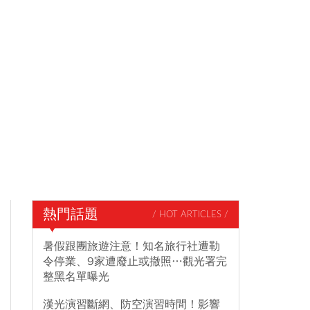
熱門話題
/ HOT ARTICLES /
暑假跟團旅遊注意！知名旅行社遭勒
令停業、9家遭廢止或撤照…觀光署完
整黑名單曝光
漢光演習斷網、防空演習時間！影響