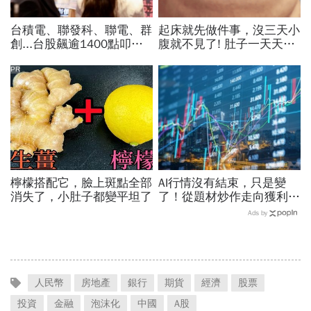
台積電、聯發科、聯電、群
起床就先做件事，沒三天小
創...台股飆逾1400點叩關
腹就不見了! 肚子一天天變
45K，V型反轉來了？杜金
小！
龍先挑2檔「便當股」
PR
檸檬搭配它，臉上斑點全部
AI行情沒有結束，只是變
消失了，小肚子都變平坦了
了！從題材炒作走向獲利驗
證，防禦型配置成關鍵
Ads by
人民幣
房地產
銀行
期貨
經濟
股票
投資
金融
泡沫化
中國
A股