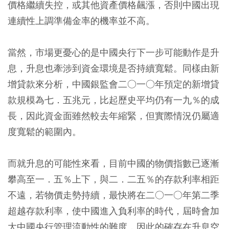
價格繼續失控，或其他資產價格飆漲，否則中國出現
連續性上調準備金率的機率並不高。
當然，市場更憂心的是中國央行下一步可能動作是升
息，升息也牽涉到資金環境是否持續寬鬆。同樣由新
增貸款來分析，中國銀監會二○一○年預定的新增貸
款規模為七．五兆元，比起歷史平均仍有一九％的成
長，因此資金面雖然較去年縮緊，但實際情況仍屬適
度寬鬆的範圍內。
而就升息的可能性來看，目前中國的物價指數已逐漸
攀高至一．五％上下，與二．二五％的存款利率相距
不遠，若物價走勢持續，最快將在二○一○年第二季
超越存款利率，使中國進入負利率的時代，屆時會加
大中國央行管理流動性的難度，因此的確存在升息空