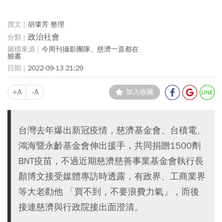
胡肇芳 整理
政治社會
今周刊攝影團隊、慈濟一直都在
臉書
2022-09-13 21:29
+A
-A
加入收藏
台灣去年爆出新冠疫情，慈濟基金會、台積電、
鴻海暨永齡基金會伸出援手，共同捐贈1500劑
BNT疫苗，不過近期慈濟慈善事業基金會執行長
顏博文接受媒體專訪時透露，有政界、工商業界
等大老勸他 「買不到，不要浪費力氣」，而後
接連慈濟與行政院接出面澄清。