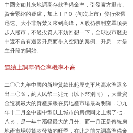
中國突如其來地調高存款準備金率，引發官方退市、
資金緊縮的疑慮，加上ＩＰO（初次上市）發行依舊
迅速、大小非解禁又來到高峰，Ａ股彷彿利空罩頂要
步入熊市，不過投資人不妨回想一下，全球股市歷史
中還不曾有過因升息而步入空頭的案例。升息，才是
主升段的開始。
連續上調準備金率機率不高
二○○九年中國的新增貸款比起歷史平均高水準還多
出三○％，約人民幣三兆元（以下幣別同），大量資
金造就最大的資產膨脹在房地產市場最為明顯，○九
年十二月全中國中型以上城市的房價同比上揚了七．
八％，是一年中漲幅最大的月分。而一月正是傳統房
地產市場與貸款發放的旺季，在此之前先調高準備金