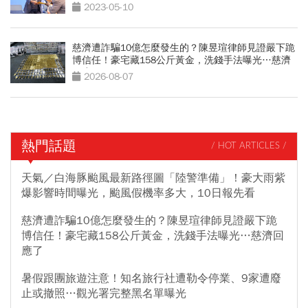
2023-05-10
慈濟遭詐騙10億怎麼發生的？陳昱瑄律師見證嚴下跪
博信任！豪宅藏158公斤黃金，洗錢手法曝光…慈濟
回應了
2026-08-07
熱門話題
/ HOT ARTICLES /
天氣／白海豚颱風最新路徑圖「陸警準備」！豪大雨紫
爆影響時間曝光，颱風假機率多大，10日報先看
慈濟遭詐騙10億怎麼發生的？陳昱瑄律師見證嚴下跪
博信任！豪宅藏158公斤黃金，洗錢手法曝光…慈濟回
應了
暑假跟團旅遊注意！知名旅行社遭勒令停業、9家遭廢
止或撤照…觀光署完整黑名單曝光