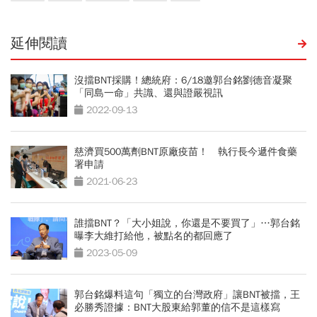
延伸閱讀
沒擋BNT採購！總統府：6/18邀郭台銘劉德音凝聚
「同島一命」共識、還與證嚴視訊
2022-09-13
慈濟買500萬劑BNT原廠疫苗！ 執行長今遞件食藥
署申請
2021-06-23
誰擋BNT？「大小姐說，你還是不要買了」…郭台銘
曝李大維打給他，被點名的都回應了
2023-05-09
郭台銘爆料這句「獨立的台灣政府」讓BNT被擋，王
必勝秀證據：BNT大股東給郭董的信不是這樣寫