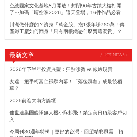
空總國家文化基地8月開放！封閉90年古蹟大樓打開
了…加碼「晴空季2026」這天登場，16件作品必看
川湖做什麼的？躋身「萬金股」抱1張年賺760萬！傳
產鐵工廠如何翻身「只有兩根鐵憑什麼賣這麼貴」？
最新文章
/ HOT NEWS /
2026年下半年投資展望：狂熱漲勢 vs 嚴峻現實
友達二把手柯富仁裸辭內幕！「落後群創」成最後稻
草？
2026前進大南方論壇
佳世達集團艦隊無人機小隊起飛！鎖定美日頂級客戶切
入
今周刊30週年特輯｜更好的台灣：回望精彩風雲，預