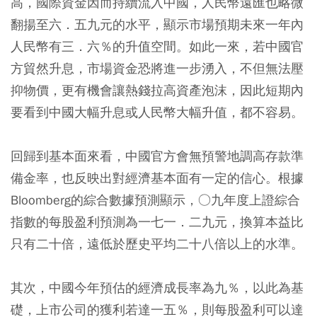
高，國際資金因而持續流入中國，人民幣遠匯也略微
翻揚至六．五九元的水平，顯示市場預期未來一年內
人民幣有三．六％的升值空間。如此一來，若中國官
方貿然升息，市場資金恐將進一步湧入，不但無法壓
抑物價，更有機會讓熱錢拉高資產泡沫，因此短期內
要看到中國大幅升息或人民幣大幅升值，都不容易。
回歸到基本面來看，中國官方會無預警地調高存款準
備金率，也反映出對經濟基本面有一定的信心。根據
Bloomberg的綜合數據預測顯示，○九年度上證綜合
指數的每股盈利預測為一七一．二九元，換算本益比
只有二十倍，遠低於歷史平均二十八倍以上的水準。
其次，中國今年預估的經濟成長率為九％，以此為基
礎，上市公司的獲利若達一五％，則每股盈利可以達