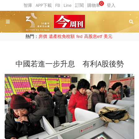
0
熱門：
房價
遺產稅免稅額
fed
高股息etf
美元
中國若進一步升息 有利A股後勢