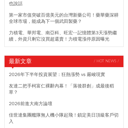
也說話
第一家市值突破百億美元的台灣新藥公司！藥華藥深耕
全球市場，能成為下一個武田製藥？
力積電、華邦電、南亞科、旺宏…記憶體第3天漲勢繼
續，外資只剩它沒買超還賣！力積電漲停原因曝光
最新文章
/ HOT NEWS /
2026年下半年投資展望：狂熱漲勢 vs 嚴峻現實
友達二把手柯富仁裸辭內幕！「落後群創」成最後稻
草？
2026前進大南方論壇
佳世達集團艦隊無人機小隊起飛！鎖定美日頂級客戶切
入