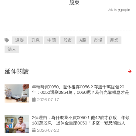
股東
Ads by
通膨
升息
中國
股市
A股
市場
產業
法人
延伸閱讀
年輕時買0050、退休後存0056？存股千萬提領20
年：0050還剩2854萬，0056呢？為何光靠領息才是
吃老本…現金流殘酷真相
2026-07-17
2個理由，為什麼我不買0050！他42歲才存股、年領
180萬股息：退休金重壓0050「多空一變恐鬧出人
命」
2026-07-22