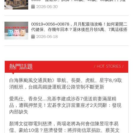
公開
2026-06-30
00919+0056+00878，月月配最強攻略！如何避開二
代健保、存幾年回本？退休後想月領5萬、7萬這樣搭
2026-06-18
熱門話題
/ HOT STORIES /
白海豚颱風交通異動》華航、長榮、虎航、星宇8/9取
消航班，台鐵高鐵捷運航運公路管制不斷更新
愛馬仕、香奈兒...兆基李建成涉吞7億送前妻滿屋精
品，遭羈押禁見！宏碁李文詳當董座才2天閃辭：發現
內部缺失
顏博文從聯電到慈濟，商場老將為何會信陳昱瑄李易
儒、豪給10億？慈濟發聲：將捍衛信眾捐款、蔡英文