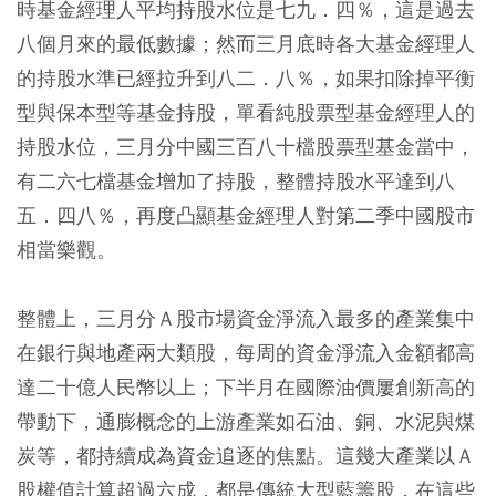
時基金經理人平均持股水位是七九．四％，這是過去
八個月來的最低數據；然而三月底時各大基金經理人
的持股水準已經拉升到八二．八％，如果扣除掉平衡
型與保本型等基金持股，單看純股票型基金經理人的
持股水位，三月分中國三百八十檔股票型基金當中，
有二六七檔基金增加了持股，整體持股水平達到八
五．四八％，再度凸顯基金經理人對第二季中國股市
相當樂觀。
整體上，三月分Ａ股市場資金淨流入最多的產業集中
在銀行與地產兩大類股，每周的資金淨流入金額都高
達二十億人民幣以上；下半月在國際油價屢創新高的
帶動下，通膨概念的上游產業如石油、銅、水泥與煤
炭等，都持續成為資金追逐的焦點。這幾大產業以Ａ
股權值計算超過六成，都是傳統大型藍籌股，在這些