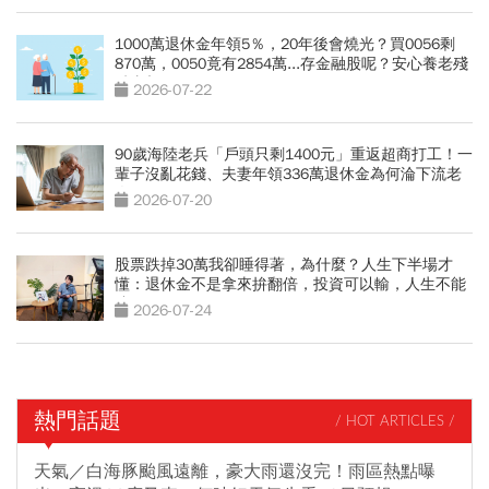
1000萬退休金年領5％，20年後會燒光？買0056剩
870萬，0050竟有2854萬...存金融股呢？安心養老殘
酷真相
2026-07-22
90歲海陸老兵「戶頭只剩1400元」重返超商打工！一
輩子沒亂花錢、夫妻年領336萬退休金為何淪下流老
人？
2026-07-20
股票跌掉30萬我卻睡得著，為什麼？人生下半場才
懂：退休金不是拿來拚翻倍，投資可以輸，人生不能
賭
2026-07-24
熱門話題
/ HOT ARTICLES /
天氣／白海豚颱風遠離，豪大雨還沒完！雨區熱點曝