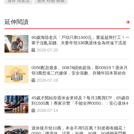
退休 現金流
退休 存股 推薦
延伸閱讀
90歲海陸老兵「戶頭只剩1400元」重返超商打工！一
輩子沒亂花錢、夫妻年領336萬退休金為何淪下流老
人？
2026-07-20
0056配息最多、00878績效超強，那00919？退休月
領3萬想省二代健保，安全張數、存幾年回本算給你
看
2026-07-16
45歲才開始存退休金來得及？每月3萬買ETF，65歲存
到1500萬！專家示警「不能全押0050」：安心退休4
策略
2026-07-14
退休後月領10萬，本金不用5百萬？到老都有錢花！
0050「微退休」試算：30歲、40歲、50歲躺平門檻