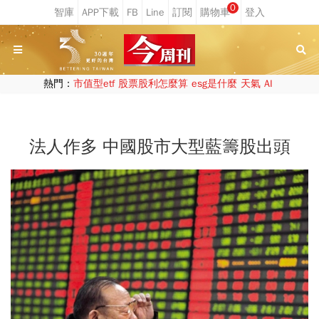
0
熱門：
市值型etf
股票股利怎麼算
esg是什麼
天氣
AI
法人作多 中國股市大型藍籌股出頭