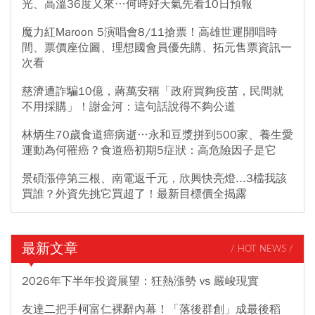
光、高溫36度又來…何時好天氣先看10日預報
魔力紅Maroon 5演唱會8/11搶票！高雄世運開唱時
間、票價座位圖、理想國會員優先購、拓元售票資訊一
次看
慈濟遭詐騙10億，蔣萬安稱「政府買夠疫苗，民間就
不用採購」！謝金河：這句話說得不夠公道
林炳生70歲食道癌病逝…永和豆漿拼到500家、養生愛
運動為何罹癌？食道癌初期5症狀：高危險因子是它
景碩漲停第三根、南電返千元，欣興快亮燈...3檔我該
買誰？外資先挑它買超了！最新目標價全揭露
最新文章
/ HOT NEWS /
2026年下半年投資展望：狂熱漲勢 vs 嚴峻現實
友達二把手柯富仁裸辭內幕！「落後群創」成最後稻