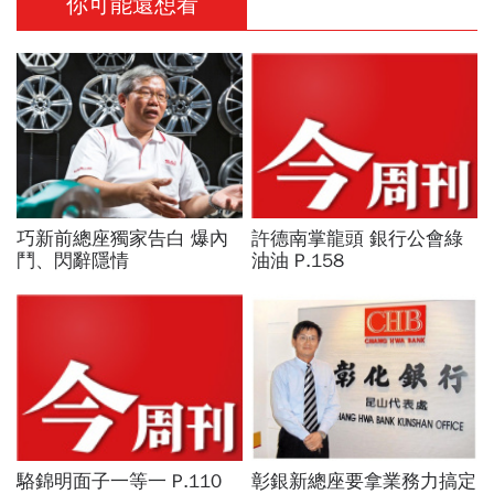
你可能還想看
巧新前總座獨家告白 爆內
許德南掌龍頭 銀行公會綠
鬥、閃辭隱情
油油 P.158
駱錦明面子一等一 P.110
彰銀新總座要拿業務力搞定