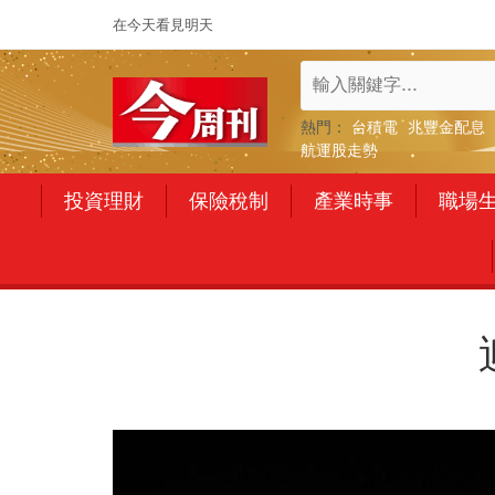
在今天看見明天
熱門：
台積電
兆豐金配息
航運股走勢
投資理財
保險稅制
產業時事
職場