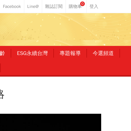
0
齡
ESG永續台灣
專題報導
今選頻道
略