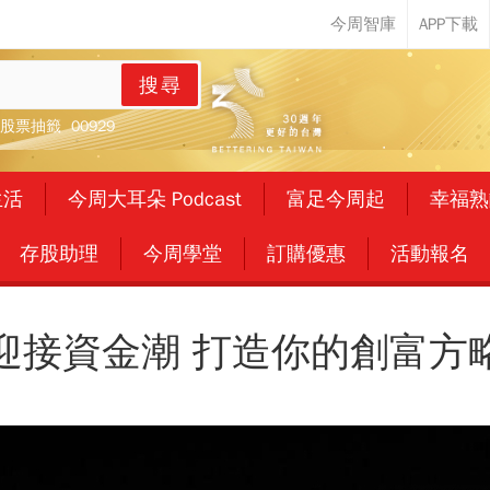
搜尋
股票抽籤
00929
生活
今周大耳朵 Podcast
富足今周起
幸福熟
存股助理
今周學堂
訂購優惠
活動報名
迎接資金潮 打造你的創富方