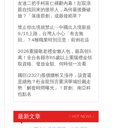
友達二把手柯富仁裸辭內幕！彭双浪
親自找回來的接班人，為何最後撕破
臉？「落後群創」成最後稻草？
禁止你出境就禁止…中國出入境新規
9/15上路，台灣人小心「有去無
回」？4種職業特別注意：前例在這
2026重陽敬老禮金懶人包，最高領5
萬！全台各縣市65歲以上重陽禮金領
取資格、發放金額、何時領一次看
國巨(2327)股價腰斬又漲停，該賣還
是續抱？杜金龍預言重演華城狂飆走
勢「解套時間曝光」！群創、南亞科
也點名
最新文章
/ HOT NEWS /