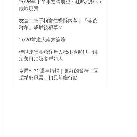
2026年下半年投資展望：狂熱漲勢 vs
嚴峻現實
友達二把手柯富仁裸辭內幕！「落後
群創」成最後稻草？
2026前進大南方論壇
佳世達集團艦隊無人機小隊起飛！鎖
定美日頂級客戶切入
今周刊30週年特輯｜更好的台灣：回
望精彩風雲，預見前瞻行動