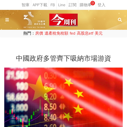
0
熱門：
房價
遺產稅免稅額
fed
高股息etf
美元
中國政府多管齊下吸納市場游資