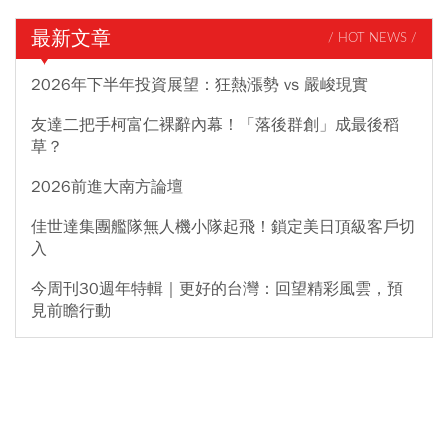
最新文章
/ HOT NEWS /
2026年下半年投資展望：狂熱漲勢 vs 嚴峻現實
友達二把手柯富仁裸辭內幕！「落後群創」成最後稻
草？
2026前進大南方論壇
佳世達集團艦隊無人機小隊起飛！鎖定美日頂級客戶切
入
今周刊30週年特輯｜更好的台灣：回望精彩風雲，預
見前瞻行動