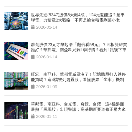
世界先進(5347)股價8天飆4成，124元還能追？超車
聯電、力積電2大戰略「不再是撿台積電剩菜小老
弟」
2026-01-14
群創股價23元才剛起漲「翻倍看58元」？面板雙雄買
誰好？華邦電、南亞科只剩1季行情？看到1訊號下車
要快
2026-01-14
旺宏、南亞科、華邦電威風沒了！記憶體股打入跌停
能買嗎？這4檔被列處置股，看懂股票「坐牢」機制
2026-01-09
華邦電、南亞科、台光電、奇鋐、台燿…這4檔盤面
最熱「黑馬股」出現警訊：高基期新賽道修正壓力來
了
2026-01-11