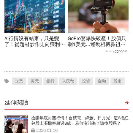
AI行情沒有結束，只是變
GoPro驚爆快破產！股價只
了！從題材炒作走向獲利驗
剩1美元...運動相機鼻祖為
證，防禦型配置成關鍵
何摔落神壇？公司曝致命一
Ads by
擊：記憶體價格太失控
企業
美元
銀行
人民幣
投資
金融
股市
延伸閱讀
搶賺年底封關行情！台積電、緯創、日月光...這6檔紅
包股上漲機率超過8成！為何沒鴻海？該換股嗎？
2026-01-16