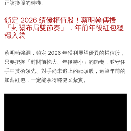
正該換股的時機。
鎖定 2026 績優權值股！蔡明翰傳授
「封關布局雙節奏」，年前年後紅包穩
穩入袋
蔡明翰強調，鎖定 2026 年獲利展望優異的權值股，
只要把握「封關前抱大、年後轉小」的節奏，並守住
手中技術領先、對手尚未追上的龍頭股，這筆年前的
加薪紅包，一定能拿得穩健又紮實。