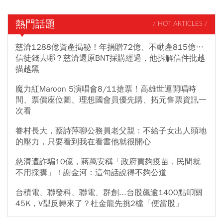
熱門話題
/ HOT ARTICLES /
慈濟1288億資產揭秘！年捐贈72億、不動產815億…
信徒錢去哪？慈濟還原BNT採購經過，他拆解信件批越
描越黑
魔力紅Maroon 5演唱會8/11搶票！高雄世運開唱時
間、票價座位圖、理想國會員優先購、拓元售票資訊一
次看
眷村長大，蔡詩萍聊公務員老父親：不給子女出人頭地
的壓力，只要看到我在看書他就很開心
慈濟遭詐騙10億，蔣萬安稱「政府買夠疫苗，民間就
不用採購」！謝金河：這句話說得不夠公道
台積電、聯發科、聯電、群創...台股飆逾1400點叩關
45K，V型反轉來了？杜金龍先挑2檔「便當股」