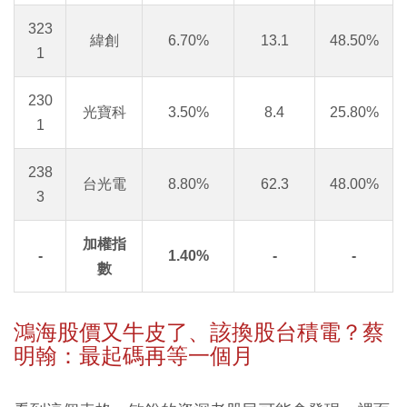
323
緯創
6.70%
13.1
48.50%
1
230
光寶科
3.50%
8.4
25.80%
1
238
台光電
8.80%
62.3
48.00%
3
加權指
-
1.40%
-
-
數
鴻海股價又牛皮了、該換股台積電？蔡
明翰：最起碼再等一個月