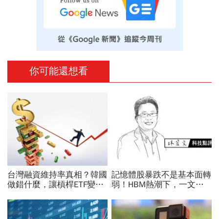
你可能還想看
台灣融資維持率真相？韓國
記憶體股暴跌不是基本面轉
做錯什麼，讓槓桿ETF變風
弱！HBM熱潮下，一文看
暴中心？去槓桿風暴完全拆
懂投資與投機的差別
解