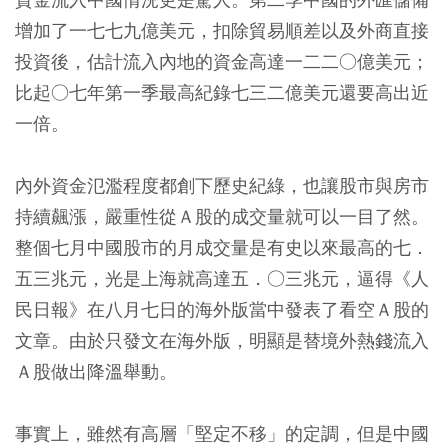
增加了一七七九億美元，扣除貿易順差以及外商直接
投資後，估計流入內地的資金高達一二二○億美元；
比起○七年第一季最高紀錄七三二億美元還要高出近
一倍。
內外資金氾濫程度都創下歷史紀綠，也讓股市與房市
持續飆漲，嚴重性從Ａ股的成交量就可以一目了然。
整個七月中國股市的月成交量是有史以來最高的七．
五三兆元，光是上海就高達五．○三兆元，逼得《人
民日報》在八月七日的海外版當中發表了看空Ａ股的
文章。由於只發文在海外版，明顯是替境外熱錢流入
Ａ股做出降溫舉動。
事實上，雖然有高層「堅定不移」的定調，但是中國