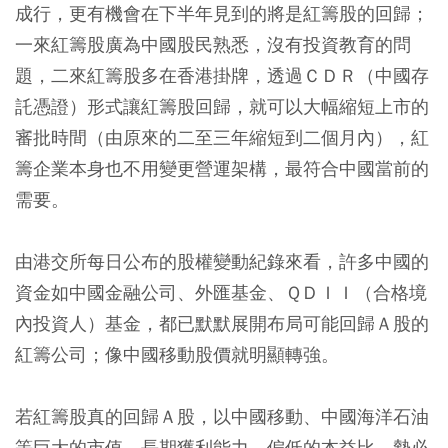
成行，更有機會在下半年見到的將是紅籌股的回歸；
一來紅籌股廣為中國股民熟悉，沒有投資教育的問
題，二來紅籌股多在香港掛牌，透過ＣＤＲ（中國存
託憑證）形式讓紅籌股回歸，就可以大幅縮短上市的
審批時間（由原來的二至三年縮短到二個月內），紅
籌企業本身也不用變更營運架構，最符合中國當前的
需要。
由港交所每日公布的股權變動紀錄來看，許多中國的
資金如中國金融公司、外匯基金、ＱＤＩＩ（合格境
內投資人）基金，都已默默展開布局可能回歸Ａ股的
紅籌公司；像中國移動股價就明顯轉強。
若紅籌股真的回歸Ａ股，以中國移動、中國海洋石油
等巨大的市值、長期獲利能力、偏低的本益比，勢必