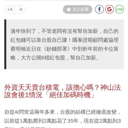
+A
-A
加入收藏
過年快到了，不管老闆有沒有幫你加薪，自己的
紅包錢可以靠台股自己賺！國泰證期顧問處協理
蔡明翰近日在《鈔錢部署》中剖析年前的卡位策
略，大方公開6檔紅包股，幫自己加薪。
外資天天賣台積電，該擔心嗎？神山法
說會後1情況「絕佳加碼時機」
自從AI問世這兩年多來，台股的結構已經徹底改變，
以前從1萬點爬到2萬點花了35年，現在從2萬點到3