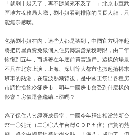
「就剩十幾天了，再不辦就來不及了！」北京市宣武
區地方稅務局大廳，劉小姐看到排隊的長長人龍，只
能無奈感嘆。
包括劉小姐在內，這些人都是聽到，中國官方明年起
將把房屋買賣免徵個人住房轉讓營業稅時限，由二年
恢復到五年，而趕著在年底前買賣過戶。這樣的場景
不只在北京上演，上海、深圳等大都市也掀起搶搭末
班車的熱潮，在這波熱潮背後，是中國正祭出各種房
市調控措施冷卻房市，明年中國房市會受到什麼樣的
影響？房價還會繼續上漲嗎？
為了保住八％經濟成長率，中國今年釋出相當於新台
幣一○兆元（二○○八年台灣ＧＤＰ五倍）信貸的熱
錢，將全中國房地產炒得火熱。「保八」成功了，但