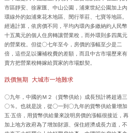
市區靜安、徐家匯、中山公園，浦東世紀公園加上內
環線外的如浦東花木地區、閔行莘莊、七寶等地區。
經過計算，依房價不同，平均內環內多繳納約人民幣
十五萬元的個人住房轉讓營業稅，而外環則多四萬元
的營業稅。但從○七年至今，房價的漲幅至少是二
倍，這些足以彌補稅費的差額，而且中古市場歷來有
賣方把營業稅轉嫁給買家的市場默契。
跌價無期 大城市一地難求
○九年，中國的Ｍ２（貨幣供給）成長預計將超過三
○％。也就是說，從○一到○九年的貨幣供給量增加
五·五倍，用貨幣供給量來說明房價的漲幅很接近，再
加上地方政府為了增加財源、保住經濟成長力道，不