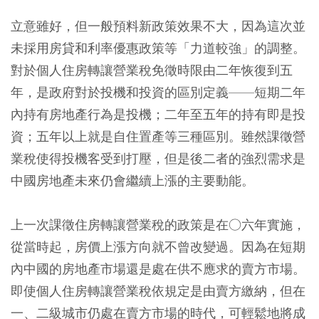
立意雖好，但一般預料新政策效果不大，因為這次並
未採用房貸和利率優惠政策等「力道較強」的調整。
對於個人住房轉讓營業稅免徵時限由二年恢復到五
年，是政府對於投機和投資的區別定義——短期二年
內持有房地產行為是投機；二年至五年的持有即是投
資；五年以上就是自住置產等三種區別。雖然課徵營
業稅使得投機客受到打壓，但是後二者的強烈需求是
中國房地產未來仍會繼續上漲的主要動能。
上一次課徵住房轉讓營業稅的政策是在○六年實施，
從當時起，房價上漲方向就不曾改變過。因為在短期
內中國的房地產市場還是處在供不應求的賣方市場。
即使個人住房轉讓營業稅依規定是由賣方繳納，但在
一、二級城市仍處在賣方市場的時代，可輕鬆地將成