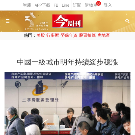
0
熱門：
美股
行事曆
勞保年資
股票抽籤
房地產
中國一級城市明年持續緩步穩漲