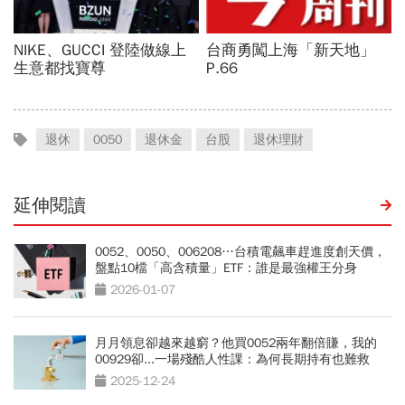
退休
0050
退休金
台股
退休理財
延伸閱讀
0052、0050、006208…台積電飆車趕進度創天價，
盤點10檔「高含積量」ETF：誰是最強權王分身
2026-01-07
月月領息卻越來越窮？他買0052兩年翻倍賺，我的
00929卻...一場殘酷人性課：為何長期持有也難救
2025-12-24