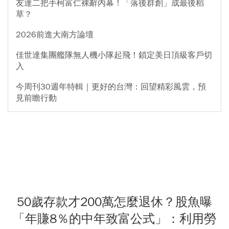
友達二把手柯富仁裸辭內幕！「落後群創」成最後稻
草？
2026前進大南方論壇
佳世達集團艦隊無人機小隊起飛！鎖定美日頂級客戶切
入
今周刊30週年特輯｜更好的台灣：回望精彩風雲，預
見前瞻行動
50歲存款才200萬怎麼退休？股魚曝
「年賺8％的中年致富公式」：利用勞