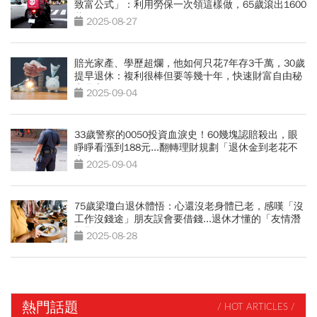
致富公式」：利用勞保一次領這樣做，65歲滾出1600
萬
2025-08-27
賠光家產、學歷超爛，他如何只花7年存3千萬，30歲
提早退休：複利很棒但要等幾十年，快速財富自由秘
密是它
2025-09-04
33歲警察的0050投資血淚史！60幾塊認賠殺出，眼
睜睜看漲到188元...翻轉理財規劃「退休金到老花不
完」
2025-09-04
75歲梁瓊白退休體悟：心還沒老身體已老，感嘆「沒
工作沒錢途」朋友誤會要借錢...退休才懂的「友情潛
規則」
2025-08-28
熱門話題
/ HOT ARTICLES /