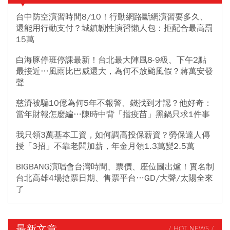
台中防空演習時間8/10！行動網路斷網演習要多久、
還能用行動支付？城鎮韌性演習懶人包：拒配合最高罰
15萬
白海豚停班停課最新！台北最大陣風8-9級、下午2點
最接近…風雨比巴威還大，為何不放颱風假？蔣萬安發
聲
慈濟被騙10億為何5年不報警、錢找到才認？他好奇：
當年財報怎麼編…陳時中背「擋疫苗」黑鍋只求1件事
我只領3萬基本工資，如何調高投保薪資？勞保達人傳
授「3招」不靠老闆加薪，年金月領1.3萬變2.5萬
BIGBANG演唱會台灣時間、票價、座位圖出爐！實名制
台北高雄4場搶票日期、售票平台…GD/大聲/太陽全來
了
最新文章
/ HOT NEWS /