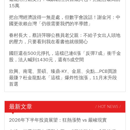
15萬
把台灣經濟說得一無是處，但數字會說話！謝金河：中
國更依賴台灣「仍很需要我們的半導體」
眷村長大，蔡詩萍聊公務員老父親：不給子女出人頭地
的壓力，只要看到我在看書他就很開心
國巨還在500元掙扎，這檔已連6漲「反彈7成」衝千金
股，法人喊到1430元，還有5成空間
欣興、南電、景碩、臻鼎-KY、金居、尖點...PCB買誰
最賺？杜金龍點名「這檔」爆炸性強漲，11月末升段
首選
最新文章
/ HOT NEWS /
2026年下半年投資展望：狂熱漲勢 vs 嚴峻現實