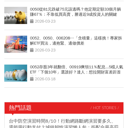
0050從81元跌破75元該逃嗎？他定期定額33個月躺
賺67％：不靠低買高賣，勝過近9成投資人的關鍵
是？
2026-03-23
0052、0050、006208…「含積量」這樣挑！專家拆
解ETF買法，邊抱緊、邊做價差
2026-03-23
0052存股3年就翻倍、00919爽領11％配息...5檔人氣
ETF「下個10年」選誰好？達人：想拉開財富差距首
選它
2026-03-18
熱門話題
/ HOT STORIES /
台中防空演習時間8/10！行動網路斷網演習要多久、
還能用行動支付？城鎮韌性演習懶人包：拒配合最高罰