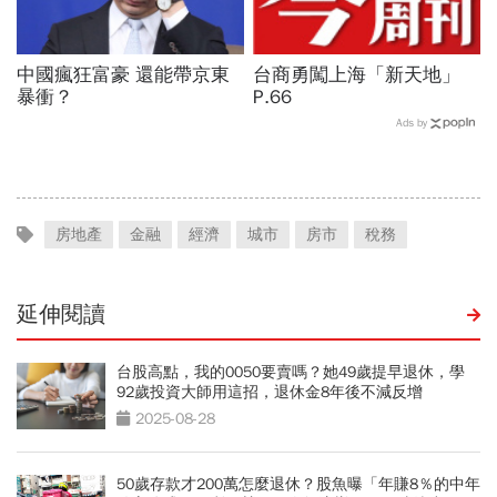
中國瘋狂富豪 還能帶京東
台商勇闖上海「新天地」
暴衝？
P.66
Ads by
房地產
金融
經濟
城市
房市
稅務
延伸閱讀
台股高點，我的0050要賣嗎？她49歲提早退休，學
92歲投資大師用這招，退休金8年後不減反增
2025-08-28
50歲存款才200萬怎麼退休？股魚曝「年賺8％的中年