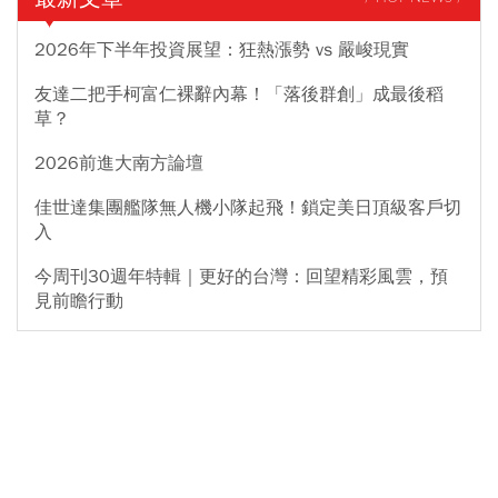
2026年下半年投資展望：狂熱漲勢 vs 嚴峻現實
友達二把手柯富仁裸辭內幕！「落後群創」成最後稻
草？
2026前進大南方論壇
佳世達集團艦隊無人機小隊起飛！鎖定美日頂級客戶切
入
今周刊30週年特輯｜更好的台灣：回望精彩風雲，預
見前瞻行動