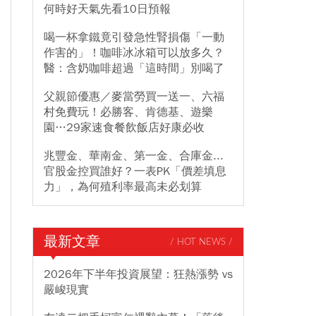
何時好天氣先看10日預報
喝一杯拿鐵竟引發急性腎損傷「一動
作害的」！咖啡冰冰箱可以放多久？
醫：含奶咖啡超過「這時間」別喝了
父親節優惠／麥當勞買一送一、六福
村免費玩！必勝客、肯德基、遊樂
園…29家速食餐飲飯店好康必收
兆豐金、華南金、第一金、合庫金...
官股金控買誰好？一表PK「價差填息
力」，為何殖利率最高未必划算
最新文章
/ HOT NEWS /
2026年下半年投資展望：狂熱漲勢 vs
嚴峻現實