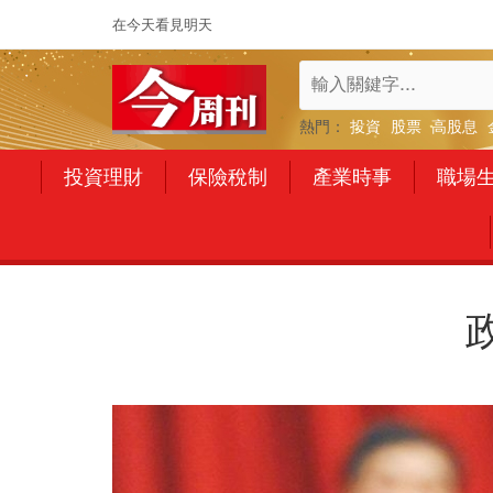
在今天看見明天
熱門：
投資
股票
高股息
投資理財
保險稅制
產業時事
職場