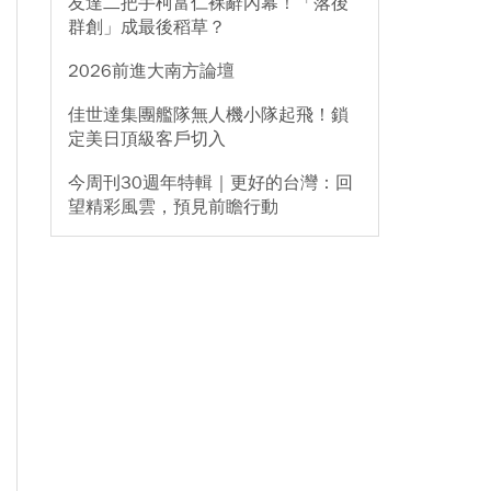
友達二把手柯富仁裸辭內幕！「落後
群創」成最後稻草？
2026前進大南方論壇
佳世達集團艦隊無人機小隊起飛！鎖
定美日頂級客戶切入
今周刊30週年特輯｜更好的台灣：回
望精彩風雲，預見前瞻行動