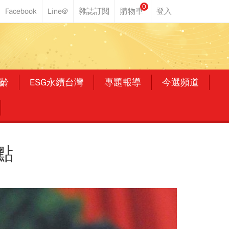
0
齡
ESG永續台灣
專題報導
今選頻道
點