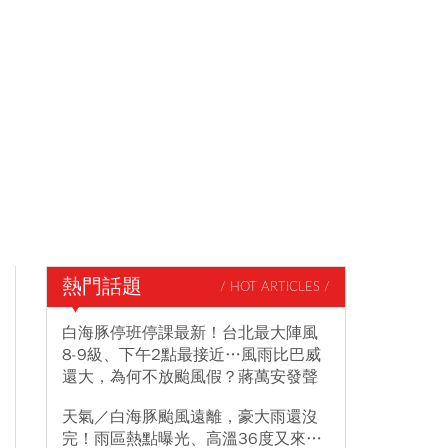
熱門話題
/ HOT ARTICLES /
白海豚停班停課最新！台北最大陣風
8-9級、下午2點最接近…風雨比巴威
還大，為何不放颱風假？蔣萬安發聲
天氣／白海豚颱風遠離，豪大雨還沒
完！雨區熱點曝光、高溫36度又來…