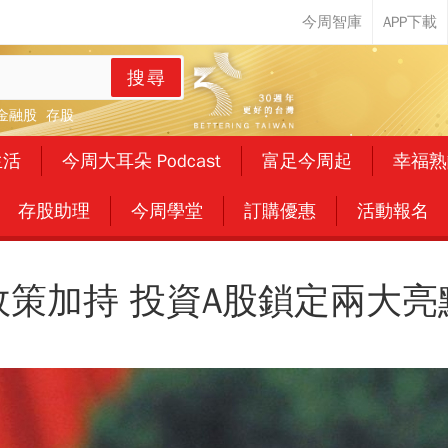
搜尋
金融股
存股
生活
今周大耳朵 Podcast
富足今周起
幸福熟
存股助理
今周學堂
訂購優惠
活動報名
政策加持 投資A股鎖定兩大亮