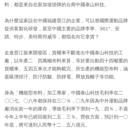
料，都是來自在新加坡掛牌的台商中國泰山科技。
為什麼這家設在中國福建晉江的企業，可以替國際運動品牌
提供客製化研發，甚至中國主要的品牌李寧、361°、安
踏、特步、美特斯邦威等，都指名向它拿貨？
走進晉江振東開發區，貨櫃車不斷進出中國泰山科技的工
廠，以年產二．四萬噸布料來算，等於要出動四十四噸重的
貨櫃車、五四五車次才能夠載完。所生產的機能型布料，涵
蓋吸溼排汗、防汙防皺、防靜電、釋放負離子等功能。
身為「機能型布料」加工專家，中國泰山科技毛利率在二
○○七、○八年都保持在三○％，○九年因為中外運動品牌
廠消化前一年的庫存，導致毛利率下滑到一九．四％，不過
今年上半年已經回復到二五．三％。營收方面，預計到一○
年底，將可達到人民幣十二．五八億元。