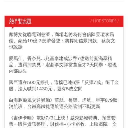
熱門話題
/ HOT STORIES /
顏博文從聯電到慈濟，商場老將為何會信陳昱瑄李易
儒、豪給10億？慈濟發聲：將捍衛信眾捐款、蔡英文
也說話
愛馬仕、香奈兒...兆基李建成涉吞7億送前妻滿屋精
品，遭羈押禁見！宏碁李文詳當董座才2天閃辭：發現
內部缺失
國巨還在500元掙扎，這檔已連6漲「反彈7成」衝千金
股，法人喊到1430元，還有5成空間
白海豚颱風交通異動》華航、長榮、虎航、星宇8/9取
消航班，台鐵高鐵捷運航運公路管制不斷更新
《吉伊卡哇》電影7/31上映！威秀影城特典、預售套
票…販售資訊整理，討伐棒+小卡必收、上映戲院一文