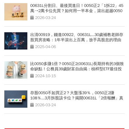
00631L分割日、最後買進日！0050正2「1拆22」45
萬→2萬卡位先買？如何用一半本金，滾出超越0050
報酬率？
2026-03-24
出清00919，錢進00922、00631L...30歲補教老師存
股買房攻略：1年半滾出上百萬，放手高股息的理由
2025-04-06
比0050多賺1倍？0050正2(00631L)長期持有的3個致
命缺點！公務員39歲財富自由揭：槓桿型ETF最佳投
資時機
2024-10-15
存股0050不如買正2？大盤漲39％，0050正2賺
108％...3月拆股該卡位？揭開00631L「2倍報酬」真
相
2026-03-24