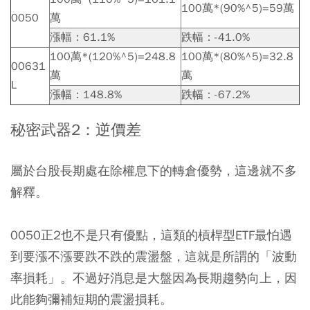
100萬*(90%^5)=59萬
0050
萬
漲幅：61.1%
跌幅：-41.0%
100萬*(120%^5)=248.8
100萬*(80%^5)=32.8
00631
萬
萬
L
漲幅：148.8%
跌幅：-67.2%
秘密武器2：逆價差
屬於台股長期處在除權息下的轉倉優勢，這邊就不多
解釋。
0050正2也不是只有優點，這類的槓桿型ETF最怕遇
到要漲不漲要跌不跌的震盪盤，這就是所謂的「波動
率損耗」。不過好消息是大盤因為長期趨勢向上，因
此能夠彌補短期的震盪損耗。