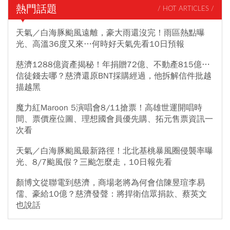
熱門話題
/ HOT ARTICLES /
天氣／白海豚颱風遠離，豪大雨還沒完！雨區熱點曝
光、高溫36度又來…何時好天氣先看10日預報
慈濟1288億資產揭秘！年捐贈72億、不動產815億…
信徒錢去哪？慈濟還原BNT採購經過，他拆解信件批越
描越黑
魔力紅Maroon 5演唱會8/11搶票！高雄世運開唱時
間、票價座位圖、理想國會員優先購、拓元售票資訊一
次看
天氣／白海豚颱風最新路徑！北北基桃暴風圈侵襲率曝
光、8/7颱風假？三颱怎麼走，10日報先看
顏博文從聯電到慈濟，商場老將為何會信陳昱瑄李易
儒、豪給10億？慈濟發聲：將捍衛信眾捐款、蔡英文
也說話