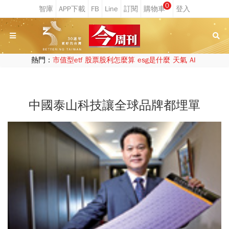
0
熱門：
市值型etf
股票股利怎麼算
esg是什麼
天氣
AI
中國泰山科技讓全球品牌都埋單