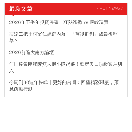
最新文章
/ HOT NEWS /
2026年下半年投資展望：狂熱漲勢 vs 嚴峻現實
友達二把手柯富仁裸辭內幕！「落後群創」成最後稻
草？
2026前進大南方論壇
佳世達集團艦隊無人機小隊起飛！鎖定美日頂級客戶切
入
今周刊30週年特輯｜更好的台灣：回望精彩風雲，預
見前瞻行動