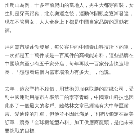
州爬山為例，十多年前爬山的當地人，男生大都穿西裝，女
生則是穿高跟鞋，北京奧運之後，運動休閒觀念逐漸發達，
現在不管男女，人人全身上下都是中國自家品牌的運動衣
褲。
拜內需市場蓬勃發展，每位客戶向中國泰山科技所下的單，
一次都是五十萬件或是一百萬件的高機能布料，這些品牌在
中國境內至少有五千家分店，每年再以一百家分店快速增
長，「想想看這個內需市場潛力有多大」，他說。
去年，這家堅持不殺價，用技術與服務取勝的紡織公司，受
到中國運動用品市占率第二的李寧青睞，中國泰山科技也因
此多了一個最大的客戶。雖然林文章已經擁有大中華區耐
吉、愛迪達的訂單，但他並不因此滿足，下階段鎖定在歐美
訂單，躋身「全球機能型布料」加工供應商龍頭，是他未來
要挑戰的目標。