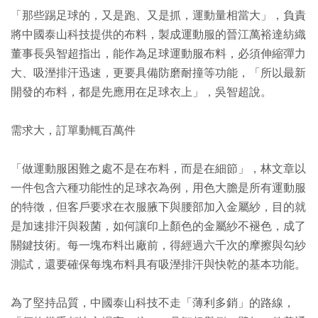
「那些踢足球的，又是跑、又是抓，運動量相當大」，負責
將中國泰山科技提供的布料，製成運動服的晉江萬裕達紡織
董事長吳智超指出，能作為足球運動服布料，必須伸縮彈力
大、吸溼排汗迅速，更要具備防磨耐撞等功能，「所以最新
開發的布料，都是先應用在足球衣上」，吳智超說。
需求大，訂單動輒百萬件
「做運動服困難之處不是在布料，而是在細節」，林文章以
一件包含六種功能性的足球衣為例，用色大膽是所有運動服
的特徵，但客戶要求在衣服腋下與腰部加入金屬紗，目的就
是加速排汗與殺菌，如何讓印上顏色的金屬紗不褪色，成了
關鍵技術。每一塊布料出廠前，得經過六千次的摩擦與勾紗
測試，還要確保每塊布料具有吸溼排汗與快乾的基本功能。
為了堅持品質，中國泰山科技不走「薄利多銷」的路線，