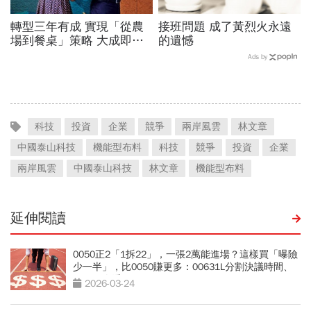
轉型三年有成 實現「從農
接班問題 成了黃烈火永遠
場到餐桌」策略 大成即食
的遺憾
品賣到缺貨 揭密精英團隊
Ads by
科技
投資
企業
競爭
兩岸風雲
林文章
中國泰山科技
機能型布料
科技
競爭
投資
企業
兩岸風雲
中國泰山科技
林文章
機能型布料
延伸閱讀
0050正2「1拆22」，一張2萬能進場？這樣買「曝險
少一半」，比0050賺更多：00631L分割決議時間、
日程一次看
2026-03-24