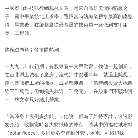
中國泰山科技執行總裁林文章，是來自高雄美濃的稻農之
子，國中畢業後北上求學，選擇當時紡織業薪水最高的染整
科，畢業後，在染整廠從最基層的技術員一路做到技術組
長、工程師。
搖粒絨布料引發搶購熱潮
一九九○年代初期，有股東看林文章勤奮，找他一起創業，
在台北縣土城租了廠房，沒想到才營運半年，就遇上颱風，
溪水暴漲把工廠的機器、成品都淹毀。「當時總投資大概將
近三千萬元，但總損失就近二千萬元」，在股東們不願增資
下，林文章只好結束營業。
「當時身上沒剩多少錢」，他說，但為了維持家計，透過朋
友介紹，收購當時各大紡織廠的庫存，將其中的搖粒絨布料
（polar fleece，多用於冬季運動外套，浴袍、毛毯也採