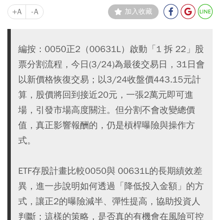
+A
-A
加入收藏
編按：0050正2（00631L）啟動「1 拆 22」股
票分割流程，今日(3/24)為最後交易日，31日會
以新價格恢復交易；以3/24收盤價443.15元計
算，股價將回到接近20元，一張2萬元即可進
場，引發市場高度關注。但分割不會改變總價
值，真正影響報酬的，仍是槓桿曝險與操作方
式。
ETF存股計畫比較0050與 00631L的長期績效差
異，進一步說明如何透過「降低投入金額」的方
式，讓正2的曝險減半、彈性提高，協助投資人
判斷：這樣的策略，是否真的有機會在風險可控