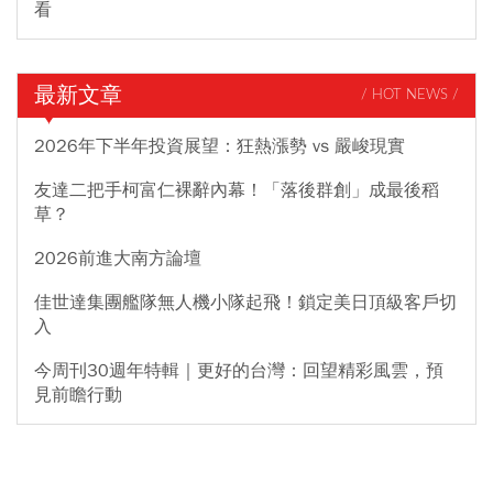
看
最新文章
/ HOT NEWS /
2026年下半年投資展望：狂熱漲勢 vs 嚴峻現實
友達二把手柯富仁裸辭內幕！「落後群創」成最後稻
草？
2026前進大南方論壇
佳世達集團艦隊無人機小隊起飛！鎖定美日頂級客戶切
入
今周刊30週年特輯｜更好的台灣：回望精彩風雲，預
見前瞻行動