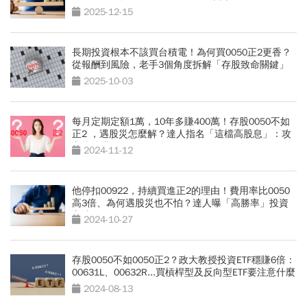
2025-12-15
長期投資根本不該買台積電！為何買0050正2更香？
從報酬到風險，老手3個角度拆解「存股致命關鍵」
2025-10-03
每月定期定額1萬，10年多賺400萬！存股0050不如
正2 ，遇股災怎麼解？達人指名「這檔高股息」：攻
守最強搭配
2024-11-12
他停扣00922，持續買進正2的理由！費用率比0050
高3倍、為何遇股災也不怕？達人曝「高勝率」投資
心法
2024-10-27
存股0050不如0050正2？政大教授投資ETF穩賺6倍：
00631L、00632R...買槓桿型及反向型ETF要注意什麼
2024-08-13