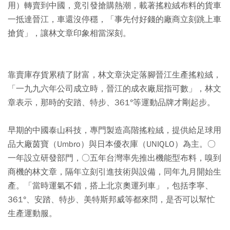
用）轉賣到中國，竟引發搶購熱潮，載著搖粒絨布料的貨車
一抵達晉江，車還沒停穩，「事先付好錢的廠商立刻跳上車
搶貨」，讓林文章印象相當深刻。
靠賣庫存貨累積了財富，林文章決定落腳晉江生產搖粒絨，
「一九九六年公司成立時，晉江的成衣廠屈指可數」，林文
章表示，那時的安踏、特步、361°等運動品牌才剛起步。
早期的中國泰山科技，專門製造高階搖粒絨，提供給足球用
品大廠茵寶（Umbro）與日本優衣庫（UNIQLO）為主。○
一年設立研發部門，○五年台灣率先推出機能型布料，嗅到
商機的林文章，隔年立刻引進技術與設備，同年九月開始生
產。「當時運氣不錯，搭上北京奧運列車」，包括李寧、
361°、安踏、特步、美特斯邦威等都來問，是否可以幫忙
生產運動服。