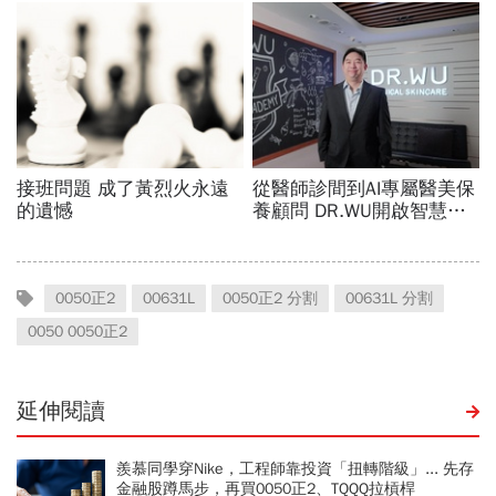
0050正2
00631L
0050正2 分割
00631L 分割
0050 0050正2
延伸閱讀
羨慕同學穿Nike，工程師靠投資「扭轉階級」... 先存
金融股蹲馬步，再買0050正2、TQQQ拉槓桿