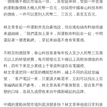
「價格幾乎都比市場高一倍」，吳智超舉例，譬如一件普通
的運動服價格大概人民幣一百元，但採用中國泰山科技布料
的價格，一件可以賣到人民幣二、三百元，甚至五百元。
林文章拿起一件運動夾克自豪地說，現在搖粒絨布料做得越
來越細緻，「我們還加上萊卡，與運動布料貼在一起，中間
還貼著一層透氣網」，穿起來絲毫不會有笨重感。
不輕言削價競爭，泰山科技靠著每年投入至少人民幣三百萬
元以上的研發經費，每月開發出五十種以上高附加價值的布
料，四年下來至少累積上千筆資料儲存在電腦裡。
林文章還把同一材質的機能型布料，繡上不同的花紋並編
號，「客戶電話一來，只要講大略需求，立刻可以找出上百
筆編碼給客戶參考」，林文章為客戶量身製造，迎合客戶善
變的口味，造就九成營收來自中國新崛起的品牌。
中國的運動休閒市場到底演變多快？林文章舉他假日常到泉