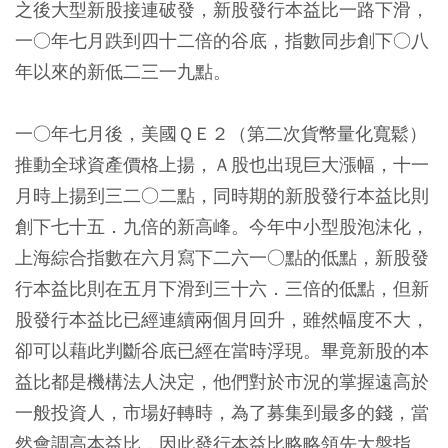
之後大型新股接連破發，新股發行本益比一路下滑，
一○年七月跌到四十二倍的谷底，指數同步創下○八
年以來的新低二三一九點。
一○年七月後，美國ＱＥ２（第二次貨幣量化寬鬆）
推動全球資產價格上揚，Ａ股也出現巨大漲幅，十一
月時上揚到三二○二點，同時期的新股發行本益比則
創下七十五．九倍的新高峰。今年中小型股泡沫化，
上海綜合指數在六月寫下二六一○點的低點，新股發
行本益比則在五月下滑到三十六．三倍的低點，但新
股發行本益比已經連續兩個月回升，雖然幅度不大，
卻可以藉此判斷谷底已經在當時浮現。畢竟新股的本
益比都是機構法人決定，他們對於市況的掌握遠高於
一般投資人，市場好轉時，為了募集到最多的錢，當
然會調高本益比，因此發行本益比略略領先大盤指