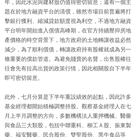
年，因此水泥與建材股仍值得密切留意；還有一個主
題在於地方融資平台的清償，雖然市場目前普遍將打
擊銀行獲利、縮減貸款額度視為利空，不過地方融資
平台明年開始進入償債高峰期，在官方持續壓抑房地
產價格的時空背景下，地方政府的土地轉讓收益必然
減少，為了順利償債，轉讓政府持有股權就成為另一
條重要的償款管道。為避免賤賣的名聲，出售股權往
往會先有拉高出貨的政策行情，因此相關股自下半年
即可密切留意。
此外，七月分算是下半年重設績效的起點，因此許多
基金經理都開始積極調整持股。觀察基金經理人在七
月上半月調整的方向，多數機構法人重押機械、醫藥
與食品三大類股，包括中聯重科、柳工Ａ股、振東製
藥、福安醫藥、民合股份、雙聖股份、黑牛食品等