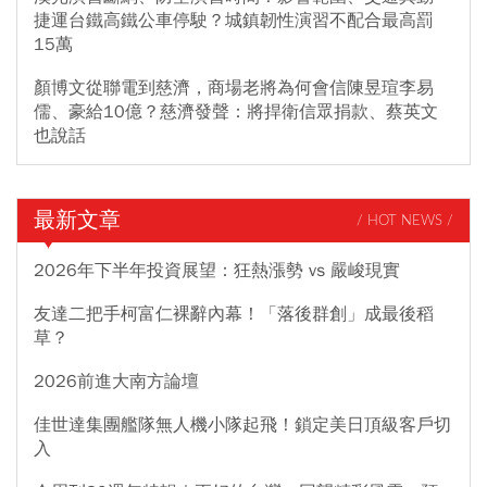
捷運台鐵高鐵公車停駛？城鎮韌性演習不配合最高罰
15萬
顏博文從聯電到慈濟，商場老將為何會信陳昱瑄李易
儒、豪給10億？慈濟發聲：將捍衛信眾捐款、蔡英文
也說話
最新文章
/ HOT NEWS /
2026年下半年投資展望：狂熱漲勢 vs 嚴峻現實
友達二把手柯富仁裸辭內幕！「落後群創」成最後稻
草？
2026前進大南方論壇
佳世達集團艦隊無人機小隊起飛！鎖定美日頂級客戶切
入