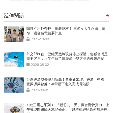
延伸閱讀
咖啡不用外帶杯，用餅乾杯！ 三名女大生永續小革
命 獲台積電築夢計畫
2025-10-09
外交部制裁！巴紐天然氣現貨停止採購，急喊台灣是
重要客戶，上半年買了這麼多…雙方長約未來怎麼
走？
2026-08-02
台灣經濟成長率創新高！超車新加坡、香港、中國，
童振源揭數據：AI帶動下進入高成長階段
2026-08-01
AI鏈三國志系列3一「新竹的一天」藏台灣軟實力！上
午發現問題隔天就能修正...可以移植經驗為何無法複