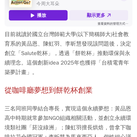
目前就讀於國立台灣師範大學(以下簡稱師大)社會教
育系的黃品恩、陳虹羽、李昕慧發現該問題後，決定
創立「Salute乾杯」，透過「餅乾杯」推動環保與永
續理念。這個創新idea 2025年也獲得「台積電青年
築夢計畫」。
從咖啡廳夢想到餅乾杯創業
三名同班同學結合專長，實現這個永續夢想：黃品恩
高中時期就常參加NGO組織相關活動，並創立永續環
境類社團「菸沒綠洲」；陳虹羽擅長烘焙，曾拿下咖
啡拉花全國冠軍；李昕慧為馬來西亞人，個性細心謹