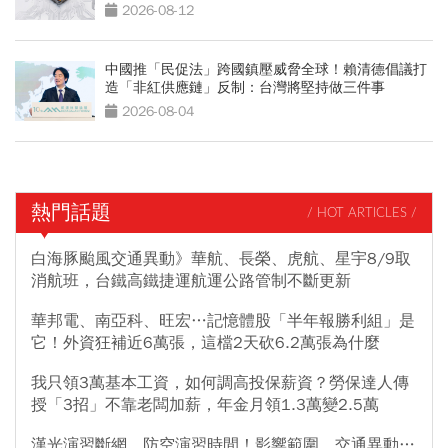
製
2026-08-12
中國推「民促法」跨國鎮壓威脅全球！賴清德倡議打
造「非紅供應鏈」反制：台灣將堅持做三件事
2026-08-04
熱門話題
/ HOT ARTICLES /
白海豚颱風交通異動》華航、長榮、虎航、星宇8/9取
消航班，台鐵高鐵捷運航運公路管制不斷更新
華邦電、南亞科、旺宏…記憶體股「半年報勝利組」是
它！外資狂補近6萬張，這檔2天砍6.2萬張為什麼
我只領3萬基本工資，如何調高投保薪資？勞保達人傳
授「3招」不靠老闆加薪，年金月領1.3萬變2.5萬
漢光演習斷網、防空演習時間！影響範圍、交通異動…