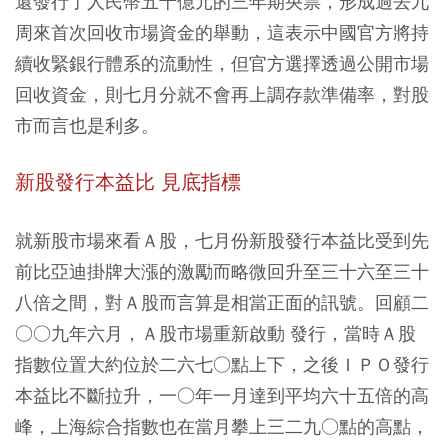
還發行了人民幣五十億元的三年期央票，形成過去九
周來首次回收市場資金的舉動，這表示中國官方將持
續收緊銀行體系的流動性，但官方選擇透過公開市場
回收資金，則七月分就不會再上調存款準備率，對股
市而言也是利多。
新股發行本益比 見底指標
就新股市場來看Ａ股，七月份新股發行本益比受到先
前比亞迪掛牌大漲的激勵而略微回升至三十六至三十
八倍之間，對Ａ股而言算是相當正面的訊號。回顧二
○○九年六月，Ａ股市場重新啟動 發行，當時Ａ股
指數位置大約位於二六七○點上下，之後ＩＰＯ發行
本益比不斷拉升，一○年一月達到平均六十五倍的高
峰，上海綜合指數也在當月攀上三二九○點的高點，