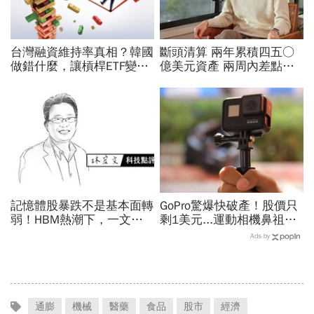
台灣融資維持率真相？韓國
斷頭清算 兩年累積四五○
做錯什麼，讓槓桿ETF變風
億美元資產 兩周內差點全
暴中心？去槓桿風暴完全拆
爆倉 華爾街少年股神四倍
解
速慘賠啟示
記憶體股暴跌不是基本面轉
GoPro驚爆快破產！股價只
弱！HBM熱潮下，一文看
剩1美元...運動相機鼻祖為
懂投資與投機的差別
何摔落神壇？公司曝致命一
Ads by
擊：記憶體價格太失控
通膨
機械
醫藥
食品
股市
經濟