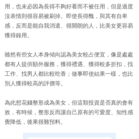
用，也未必因為長得不夠好看而不被任用，但是過度
沒表情則很容易被刷掉。即使長得醜，與其有自卑
感，反而是能自我消遣、很開朗的人，比美女更容易
獲得錄用。
雖然有些女人本身傾向認為美女較占便宜，像是處處
都有人提供額外服務，獲得禮遇、獲得較多折扣，找
工作、找男人都比較吃香；做事即使結果一樣，也比
別人獲得較高的評價等。
為此想花錢整形成為美女，但這類投資是否真的會有
效，有時候，整形反而讓自己原有的可愛度、知性感
覺降低，後果很難預料。