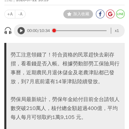
+A
-A
加入收藏
00:00
/10:34
x1
勞工注意領錢了！符合資格的民眾趕快去刷存
摺，看看錢是否入帳。根據勞動部勞工保險局行
事曆，近期農民月退休儲金及老農津貼都已發
放，到7月底前還有14筆津貼陸續發放。
勞保局最新統計，勞保年金給付目前全台請領人
數突破210萬人，核付總金額超過400億，平均
每人每月可領取約1萬9,105 元。