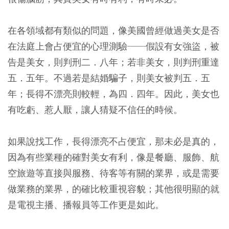
在各領域都有類似的問題，像美國曾經做過美女是否
在法庭上會占便宜的心理測驗──假設有女強盜，被
告是美女，則判刑二．八年；若非美女，則判刑重達
五．五年。不過若是結婚騙子，則美女被判五．五
年；長得不漂亮則較輕，為四．四年。因此，美女也
有吃虧、惹人厭，讓人猜疑不信任的時候。
如果說找工作，長得漂亮不占便宜，那未必是真的，
因為有些業種的確對美女有利，像是餐廳、服飾、航
空旅遊等直接與服務、待客等有關的業界，或是需要
做業務的業界，的確比較重視容貌；其他很明顯的就
是電視主播、播報員等工作更是如此。