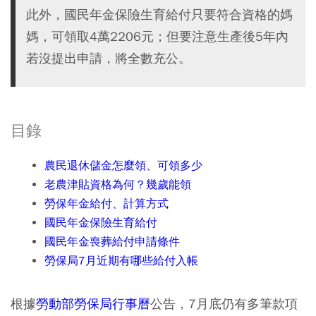
此外，國民年金保險生育給付只要符合資格的媽
媽，可領取4萬2206元；但要注意生產後5年內
若沒提出申請，將全數充公。
目錄
農民退休儲金怎麼領、可領多少
老農津貼資格為何？幾歲能領
勞保年金給付、計算方式
國民年金保險生育給付
國民年金喪葬給付申請條件
勞保局7月近期有哪些給付入帳​
根據
勞動部勞保局行事曆
公告，7月底仍有多筆款項