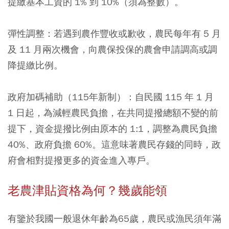
提繳基本工資的 1% 到 10%（須為整數）。
彈性調整：若遇到農作豐收或歉收，農民每年有 5 月
及 11 月兩次機會，向農保投保的農會申請調高或調
降提繳比例。
政府加碼補助（115年新制）：自民國 115 年 1 月
1 日起，為減輕農民負擔，在共同提撥總額不變的前
提下，資金提撥比例由原本的 1:1，調整為農民負擔
40%、政府負擔 60%。這意味著農民存錢的同時，政
府會相對提撥更多的資金進入專戶。
老農津貼資格為何？幾歲能領
有鑒於我國一般退休年齡為65歲，農民或漁民須年滿