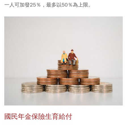
一人可加發25％，最多以50％為上限。
國民年金保險生育給付