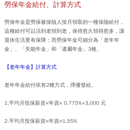
勞保年金給付、計算方式
勞保年金是勞保被保險人按月領取的一種保險給付，
這種給付可以活到老領到老，保得愈久領得愈多，讓
退休生活更有保障；而勞保年金可細分為「老年年
金」、「失能年金」和「遺屬年金」3種。
【老年年金】計算方式
老年年金給付依有2種方式，擇優發給。
1.平均月投保薪資×年資× 0.775%+3,000 元
2.平均月投保薪資×年資×1.55%