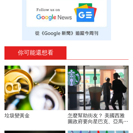
你可能還想看
垃圾變黃金
怎麼幫助街友？ 美國西雅
圖政府要向星巴克、亞馬遜
徵「人頭稅」