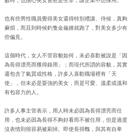
數時，也擔心美女會惹是生非，讓企業不想採用。
也有些男性職員覺得美女還得特別禮讓、侍候，真夠
麻煩，而且到時候釣隻金龜婿就跑了，對美女多少有
些偏見。
這個時代，女人不管容貌如何，未必喜歡被說是「因
為長得漂亮而獲得錄用」；而現代所謂的容貌，其實
還包含了氣質或性格，許多人喜歡職場裡有「天
使」，但未必是耍強的美女，而是可愛、溫柔或溫和
有包容力的人。
許多人事主管表示，用人時未必因為長得漂亮而任
用，也未必因為長得不夠好看而不被任用，但是過度
沒表情則很容易被刷掉。即使長得醜，與其有自卑