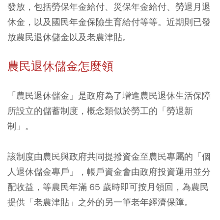
發放，包括勞保年金給付、災保年金給付、勞退月退
休金，以及國民年金保險生育給付等等。近期則已發
放農民退休儲金以及老農津貼。
農民退休儲金怎麼領
「農民退休儲金」是政府為了增進農民退休生活保障
所設立的儲蓄制度，概念類似於勞工的「勞退新
制」。
該制度由農民與政府共同提撥資金至農民專屬的「個
人退休儲金專戶」，帳戶資金會由政府投資運用並分
配收益，等農民年滿 65 歲時即可按月領回，為農民
提供「老農津貼」之外的另一筆老年經濟保障。