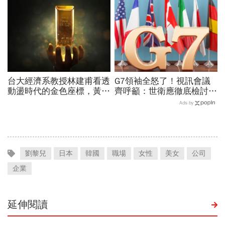
台大經濟系教授林建甫看透
G7領袖全怒了！視訊會議
動盪時代的金色座標，黃金
齊呼籲：世衛應徹底檢討與
與權力的永恆對話
改革
Ads by
劉黎兒
日本
韓國
職場
女性
美女
公司
企業
延伸閱讀