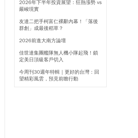
2026年下半年投資展望：狂熱漲勢 vs
嚴峻現實
友達二把手柯富仁裸辭內幕！「落後
群創」成最後稻草？
2026前進大南方論壇
佳世達集團艦隊無人機小隊起飛！鎖
定美日頂級客戶切入
今周刊30週年特輯｜更好的台灣：回
望精彩風雲，預見前瞻行動