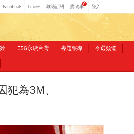
0
齡
ESG永續台灣
專題報導
今選頻道
囚犯為3M、