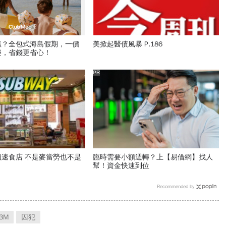
抓？全包式海島假期，一價
美掀起醫債風暴 P.186
樂，省錢更省心！
PR
速食店 不是麥當勞也不是
臨時需要小額週轉？上【易借網】找人
幫！資金快速到位
Recommended by
3M
囚犯