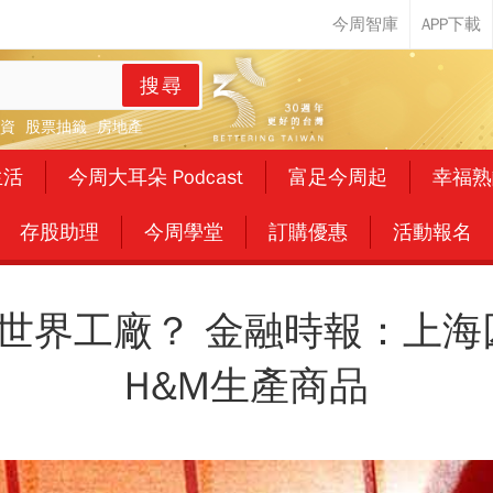
搜尋
資
股票抽籤
房地產
生活
今周大耳朵 Podcast
富足今周起
幸福熟
存股助理
今周學堂
訂購優惠
活動報名
世界工廠？ 金融時報：上海
H&M生產商品