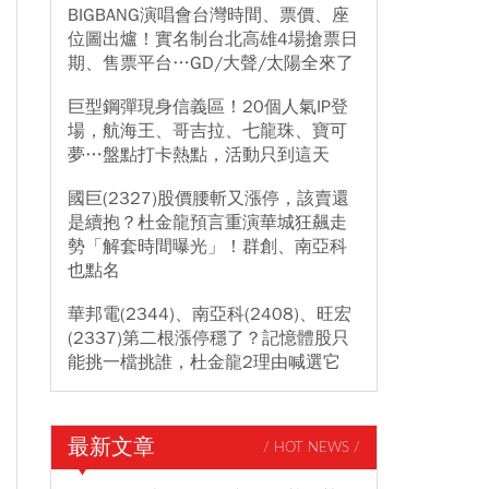
BIGBANG演唱會台灣時間、票價、座
位圖出爐！實名制台北高雄4場搶票日
期、售票平台…GD/大聲/太陽全來了
巨型鋼彈現身信義區！20個人氣IP登
場，航海王、哥吉拉、七龍珠、寶可
夢…盤點打卡熱點，活動只到這天
國巨(2327)股價腰斬又漲停，該賣還
是續抱？杜金龍預言重演華城狂飆走
勢「解套時間曝光」！群創、南亞科
也點名
華邦電(2344)、南亞科(2408)、旺宏
(2337)第二根漲停穩了？記憶體股只
能挑一檔挑誰，杜金龍2理由喊選它
最新文章
/ HOT NEWS /