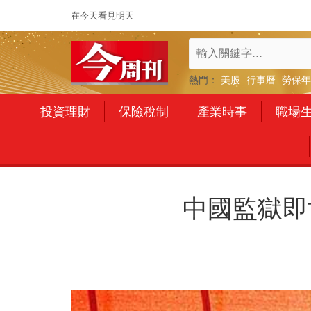
在今天看見明天
熱門：
美股
行事曆
勞保年
投資理財
保險稅制
產業時事
職場
中國監獄即