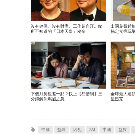
沒有健保、沒有財產、工作超血汗...你
出國花費難
所不知道的「日本天皇」秘辛
搞定食宿玩
PR
下個月房租差一點？快上【易借網】三
全球最大連鎖
分鐘解決燃眉之急
星巴克
中國
監獄
囚犯
3M
中國
監獄