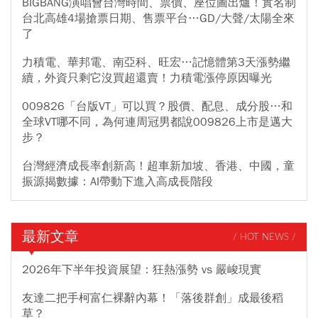
BIGBANG演唱會台灣時間、票價、座位圖出爐！實名制
台北高雄4場搶票日期、售票平台…GD/大聲/太陽全來
了
力積電、華邦電、南亞科、旺宏…記憶體第3天漲勢繼
續，外資只剩它沒買超還賣！力積電漲停原因曝光
009826「台版VT」可以買？股價、配息、成分股…和
全球VT哪不同，為何連周冠男都說009826上市是邁大
步？
台灣經濟成長率創新高！超車新加坡、香港、中國，童
振源揭數據：AI帶動下進入高成長階段
最新文章
/ HOT NEWS /
2026年下半年投資展望：狂熱漲勢 vs 嚴峻現實
友達二把手柯富仁裸辭內幕！「落後群創」成最後稻
草？