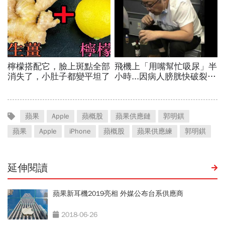
蘋果
Apple
蘋概股
蘋果供應鏈
郭明錤
蘋果
Apple
iPhone
蘋概股
蘋果供應練
郭明錤
延伸閱讀
蘋果新耳機2019亮相 外媒公布台系供應商
2018-06-26