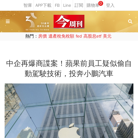
0
熱門：
房價
遺產稅免稅額
fed
高股息etf
美元
中企再爆商諜案！蘋果前員工疑似偷自
動駕駛技術，投奔小鵬汽車