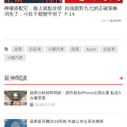
檸檬搭配它，臉上斑點全部
自強面對九七的正確策略
消失了，小肚子都變平坦了
P.14
Ads by
蘋果
自駕車
小鵬汽車
蘋果
Apple
自駕車
小鵬汽車
延伸閱讀
蘋果分析師郭明錤：調升新款iPhone出貨比重 點名5
台廠受惠
2018-07-05
蘋果新耳機2019亮相 外媒公布台系供應商