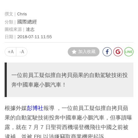
Chris
國際總經
達志
2018-07-11 11:55
+A
-A
加入收藏
一位前員工疑似擅自拷貝蘋果的自動駕駛技術投
奔中國車廠小鵬汽車！
根據外媒
彭博社
報導 ，一位前員工疑似擅自拷貝蘋
果的自動駕駛技術投奔中國車廠小鵬汽車，但事蹟曝
露，就在 7 月 7 日聖荷西機場登機飛往中國之前被
逮補，並被 FBI 以涉嫌竊取商業機密起訴。