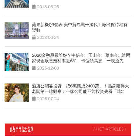
2018-06-26
蘋果新機Q3發表 美中貿易戰干擾代工廠出貨時程有
變數
2018-06-24
2026金融股買誰好？中信金、玉山金、華南金...這兩
家現金股息殖利率近6％，卡位領高息「一表搶先
看」
2025-12-08
酒店公關靠投資「把6萬滾成2400萬」！貼身陪伴大
老闆第一線觀察：一家公司能不能投資先看「這2
點」
2026-07-24
熱門話題
/ HOT ARTICLES /