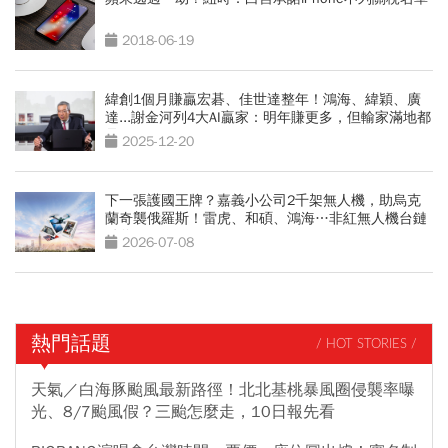
2018-06-19
緯創1個月賺贏宏碁、佳世達整年！鴻海、緯穎、廣
達...謝金河列4大AI贏家：明年賺更多，但輸家滿地都
是
2025-12-20
下一張護國王牌？嘉義小公司2千架無人機，助烏克
蘭奇襲俄羅斯！雷虎、和碩、鴻海…非紅無人機台鏈
點將
2026-07-08
熱門話題
/ HOT STORIES /
天氣／白海豚颱風最新路徑！北北基桃暴風圈侵襲率曝
光、8/7颱風假？三颱怎麼走，10日報先看