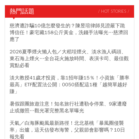
熱門話題
/ HOT STORIES /
慈濟遭詐騙10億怎麼發生的？陳昱瑄律師見證嚴下跪
博信任！豪宅藏158公斤黃金，洗錢手法曝光…慈濟回
應了
2026夏季煙火懶人包／大稻埕煙火、淡水漁人碼頭、
東石海上煙火…全台花火施放時間、表演卡司、最佳觀
賞點必看
淡大教授41歲才投資，靠1招年賺15％！小資族「勝率
最高」ETF配置法公開：0050搭配這1種「越簡單越好
賺」
暑假跟團旅遊注意！知名旅行社遭勒令停業、9家遭廢
止或撤照…觀光署完整黑名單曝光
天氣／白海豚颱風最新路徑！北北基桃「暴風圈侵襲
率」出爐，這天估發布海警，父親節會影響嗎？10日
報先看