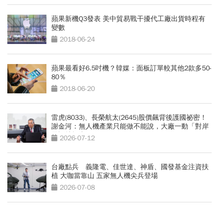
蘋果新機Q3發表 美中貿易戰干擾代工廠出貨時程有
變數
2018-06-24
蘋果最看好6.5吋機？韓媒：面板訂單較其他2款多50-
80％
2018-06-20
雷虎(8033)、長榮航太(2645)股價飆背後護國祕密！
謝金河：無人機產業只能做不能說，大廠一動「對岸
電話就打來」
2026-07-12
台廠點兵 義隆電、佳世達、神盾、國發基金注資扶
植 大咖當靠山 五家無人機尖兵登場
2026-07-08