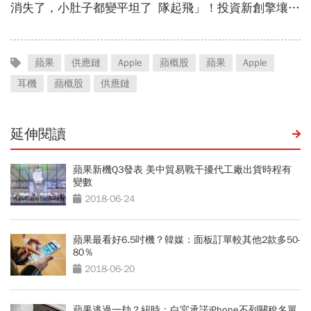
蘋果
供應鏈
Apple
蘋概股
蘋果
Apple
耳機
蘋概股
供應鏈
延伸閱讀
蘋果新機Q3發表 美中貿易戰干擾代工廠出貨時程有
變數
2018-06-24
蘋果最看好6.5吋機？韓媒：面板訂單較其他2款多50-
80％
2018-06-20
蘋果逃過一劫？紐時：白宮承諾iPhone不列關稅名單