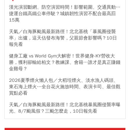
漢光演習斷網、防空演習時間！影響範圍、交通異動…
捷運台鐵高鐵公車停駛？城鎮韌性演習不配合最高罰
15萬
天氣／白海豚颱風最新路徑！北北基桃「暴風圈侵襲
率」出爐，這天估發布海警，父親節會影響嗎？10日
報先看
健身工廠 vs World Gym大解密！世界健身-KY營收大
勝，獲利卻輸給柏文？教練課、會籍…誰才是真正賺錢
金雞母？
2026夏季煙火懶人包／大稻埕煙火、淡水漁人碼頭、
東石海上煙火…全台花火施放時間、表演卡司、最佳觀
賞點必看
天氣／白海豚颱風最新路徑！北北基桃暴風圈侵襲率曝
光、8/7颱風假？三颱怎麼走，10日報先看