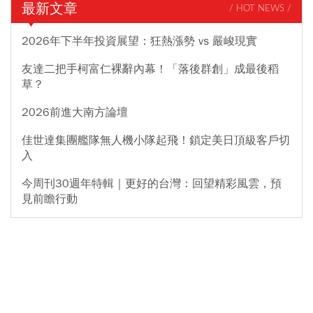
最新文章
/ HOT NEWS /
2026年下半年投資展望：狂熱漲勢 vs 嚴峻現實
友達二把手柯富仁裸辭內幕！「落後群創」成最後稻
草？
2026前進大南方論壇
佳世達集團艦隊無人機小隊起飛！鎖定美日頂級客戶切
入
今周刊30週年特輯｜更好的台灣：回望精彩風雲，預
見前瞻行動