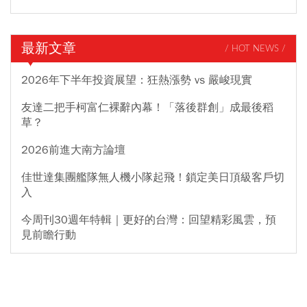
最新文章
/ HOT NEWS /
2026年下半年投資展望：狂熱漲勢 vs 嚴峻現實
友達二把手柯富仁裸辭內幕！「落後群創」成最後稻
草？
2026前進大南方論壇
佳世達集團艦隊無人機小隊起飛！鎖定美日頂級客戶切
入
今周刊30週年特輯｜更好的台灣：回望精彩風雲，預
見前瞻行動