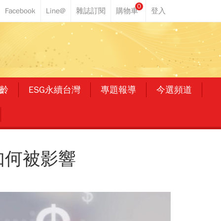
0
齡
ESG永續台灣
專題報導
今選頻道
如何被影響