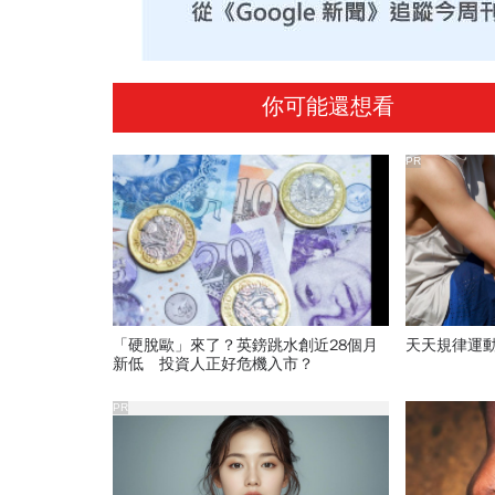
你可能還想看
PR
「硬脫歐」來了？英鎊跳水創近28個月
天天規律運
新低 投資人正好危機入市？
PR