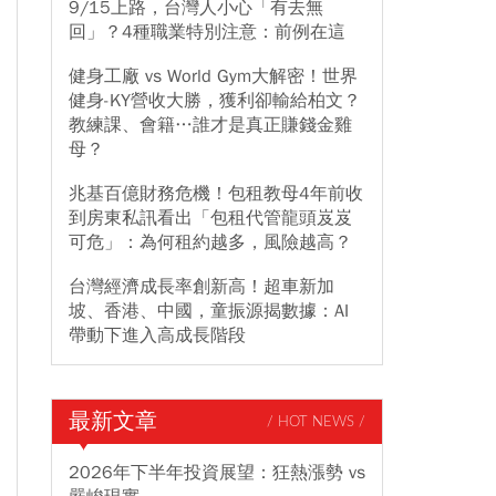
9/15上路，台灣人小心「有去無
回」？4種職業特別注意：前例在這
健身工廠 vs World Gym大解密！世界
健身-KY營收大勝，獲利卻輸給柏文？
教練課、會籍…誰才是真正賺錢金雞
母？
兆基百億財務危機！包租教母4年前收
到房東私訊看出「包租代管龍頭岌岌
可危」：為何租約越多，風險越高？
台灣經濟成長率創新高！超車新加
坡、香港、中國，童振源揭數據：AI
帶動下進入高成長階段
最新文章
/ HOT NEWS /
2026年下半年投資展望：狂熱漲勢 vs