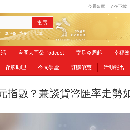
搜尋
金
00939
勞保年金試算
生活
今周大耳朵 Podcast
富足今周起
幸福熟
存股助理
今周學堂
訂購優惠
活動報名
元指數？兼談貨幣匯率走勢