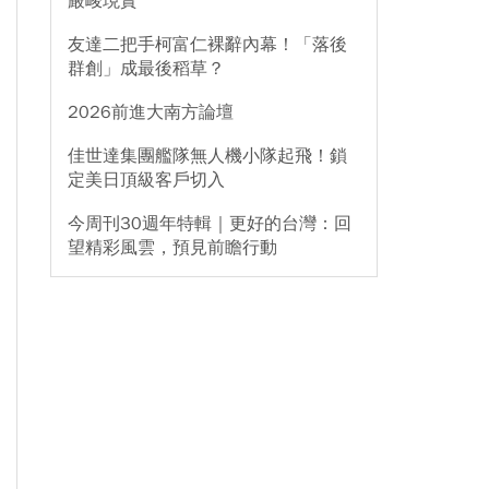
嚴峻現實
友達二把手柯富仁裸辭內幕！「落後
群創」成最後稻草？
2026前進大南方論壇
佳世達集團艦隊無人機小隊起飛！鎖
定美日頂級客戶切入
今周刊30週年特輯｜更好的台灣：回
望精彩風雲，預見前瞻行動