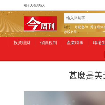
在今天看見明天
熱門：
月配息etf
勞保退休
存股名單
投資理財
保險稅制
產業時事
職場
甚麼是美