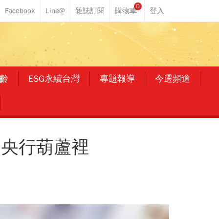
0
齡
ESG永續台灣
專題報導
今選頻道
？央行葫蘆裡