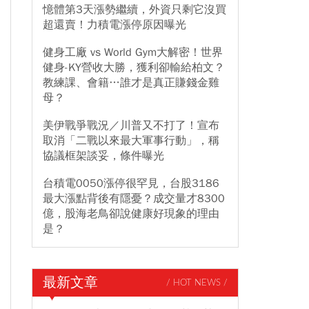
憶體第3天漲勢繼續，外資只剩它沒買
超還賣！力積電漲停原因曝光
健身工廠 vs World Gym大解密！世界
健身-KY營收大勝，獲利卻輸給柏文？
教練課、會籍…誰才是真正賺錢金雞
母？
美伊戰爭戰況／川普又不打了！宣布
取消「二戰以來最大軍事行動」，稱
協議框架談妥，條件曝光
台積電0050漲停很罕見，台股3186
最大漲點背後有隱憂？成交量才8300
億，股海老鳥卻說健康好現象的理由
是？
最新文章
/ HOT NEWS /