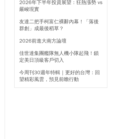
2026年下半年投資展望：狂熱漲勢 vs
嚴峻現實
友達二把手柯富仁裸辭內幕！「落後
群創」成最後稻草？
2026前進大南方論壇
佳世達集團艦隊無人機小隊起飛！鎖
定美日頂級客戶切入
今周刊30週年特輯｜更好的台灣：回
望精彩風雲，預見前瞻行動