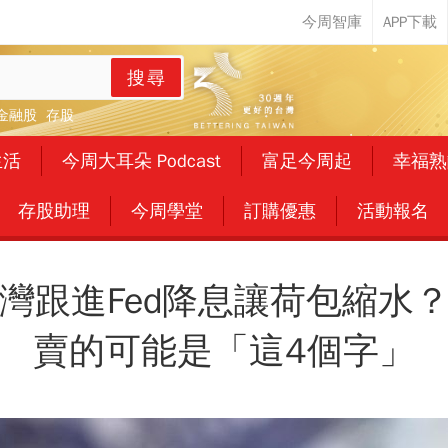
搜尋
金融股
存股
生活
今周大耳朵 Podcast
富足今周起
幸福熟
存股助理
今周學堂
訂購優惠
活動報名
灣跟進Fed降息讓荷包縮水
賣的可能是「這4個字」