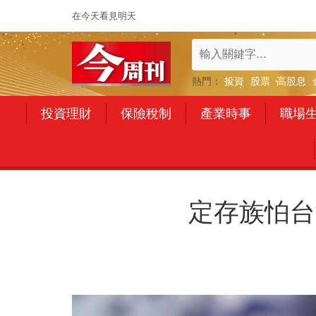
在今天看見明天
熱門：
投資
股票
高股息
投資理財
保險稅制
產業時事
職場
定存族怕台