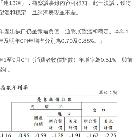
「連13凍」，觀察議事錄內容可得知，此一決議，獲得
望溫和穩定，且經濟表現並不差。
年產出缺口仍呈微幅負值，通膨展望溫和穩定
。本年1
及明年CPI年增率分別為0.70及0.88%。」
年1至9月CPI（消費者物價指數）年增率為0.51%，與前
認知
。