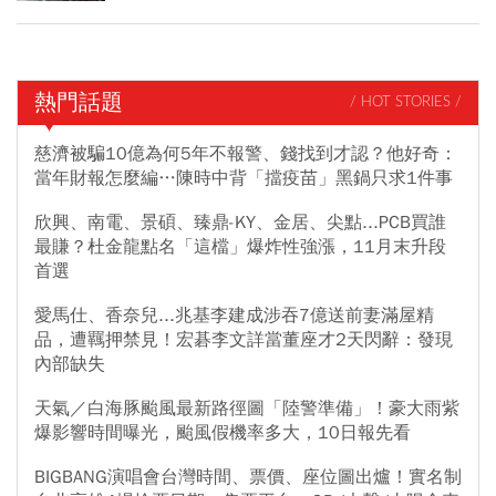
熱門話題
/ HOT STORIES /
慈濟被騙10億為何5年不報警、錢找到才認？他好奇：
當年財報怎麼編…陳時中背「擋疫苗」黑鍋只求1件事
欣興、南電、景碩、臻鼎-KY、金居、尖點...PCB買誰
最賺？杜金龍點名「這檔」爆炸性強漲，11月末升段
首選
愛馬仕、香奈兒...兆基李建成涉吞7億送前妻滿屋精
品，遭羈押禁見！宏碁李文詳當董座才2天閃辭：發現
內部缺失
天氣／白海豚颱風最新路徑圖「陸警準備」！豪大雨紫
爆影響時間曝光，颱風假機率多大，10日報先看
BIGBANG演唱會台灣時間、票價、座位圖出爐！實名制