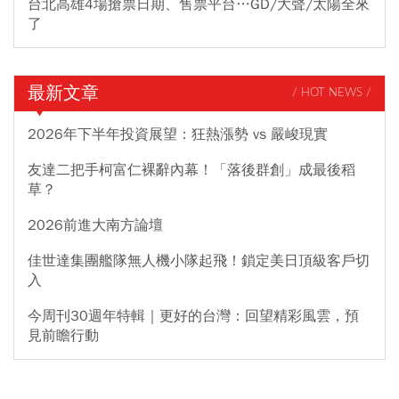
台北高雄4場搶票日期、售票平台…GD/大聲/太陽全來
了
最新文章
/ HOT NEWS /
2026年下半年投資展望：狂熱漲勢 vs 嚴峻現實
友達二把手柯富仁裸辭內幕！「落後群創」成最後稻
草？
2026前進大南方論壇
佳世達集團艦隊無人機小隊起飛！鎖定美日頂級客戶切
入
今周刊30週年特輯｜更好的台灣：回望精彩風雲，預
見前瞻行動