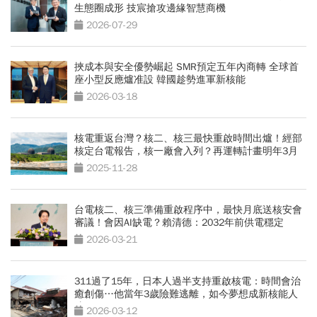
生態圈成形 技宸搶攻邊緣智慧商機
2026-07-29
挾成本與安全優勢崛起 SMR預定五年內商轉 全球首
座小型反應爐准設 韓國趁勢進軍新核能
2026-03-18
核電重返台灣？核二、核三最快重啟時間出爐！經部
核定台電報告，核一廠會入列？再運轉計畫明年3月
提出
2025-11-28
台電核二、核三準備重啟程序中，最快月底送核安會
審議！會因AI缺電？賴清德：2032年前供電穩定
2026-03-21
311過了15年，日本人過半支持重啟核電：時間會治
癒創傷…他當年3歲險難逃離，如今夢想成新核能人
才
2026-03-12