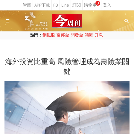
0
熱門：
鋼鐵股
富邦金
開發金
鴻海
升息
海外投資比重高 風險管理成為壽險業關
鍵