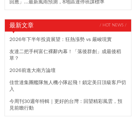
回應」...最新風雨預測，8地區達停班課標準
最新文章
/ HOT NEWS /
2026年下半年投資展望：狂熱漲勢 vs 嚴峻現實
友達二把手柯富仁裸辭內幕！「落後群創」成最後稻
草？
2026前進大南方論壇
佳世達集團艦隊無人機小隊起飛！鎖定美日頂級客戶切
入
今周刊30週年特輯｜更好的台灣：回望精彩風雲，預
見前瞻行動