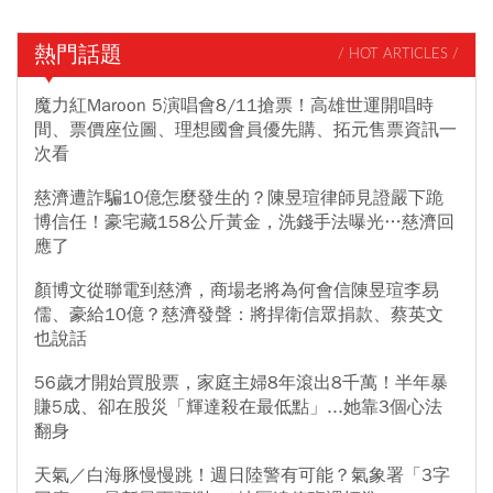
熱門話題
/ HOT ARTICLES /
魔力紅Maroon 5演唱會8/11搶票！高雄世運開唱時
間、票價座位圖、理想國會員優先購、拓元售票資訊一
次看
慈濟遭詐騙10億怎麼發生的？陳昱瑄律師見證嚴下跪
博信任！豪宅藏158公斤黃金，洗錢手法曝光…慈濟回
應了
顏博文從聯電到慈濟，商場老將為何會信陳昱瑄李易
儒、豪給10億？慈濟發聲：將捍衛信眾捐款、蔡英文
也說話
56歲才開始買股票，家庭主婦8年滾出8千萬！半年暴
賺5成、卻在股災「輝達殺在最低點」...她靠3個心法
翻身
天氣／白海豚慢慢跳！週日陸警有可能？氣象署「3字