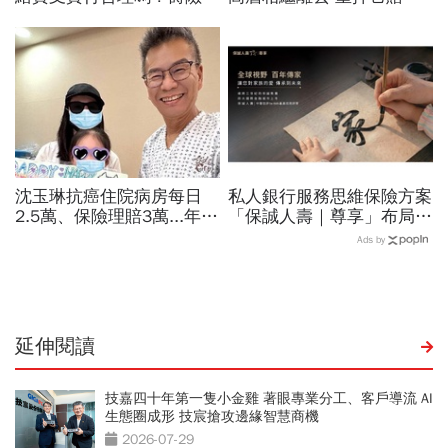
會拒絕批註通融理賠！不少
年百億獲利 三商美邦人壽
爭議集中「這兩家壽險」
挺得住強升息？
沈玉琳抗癌住院病房每日
私人銀行服務思維保險方案
2.5萬、保險理賠3萬...年繳
「保誠人壽｜尊享」布局高
保費10萬划得來？試算驚
資產家族保障藍圖
Ads by
人代價：為何終身險不如定
期險
延伸閱讀
技嘉四十年第一隻小金雞 著眼專業分工、客戶導流 AI
生態圈成形 技宸搶攻邊緣智慧商機
2026-07-29