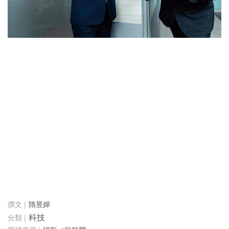
隋昱嬋
科技