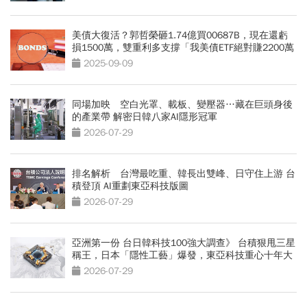
美債大復活？郭哲榮砸1.74億買00687B，現在還虧
損1500萬，雙重利多支撐「我美債ETF絕對賺2200萬
出場」
2025-09-09
同場加映 空白光罩、載板、變壓器…藏在巨頭身後
的產業帶 解密日韓八家AI隱形冠軍
2026-07-29
排名解析 台灣最吃重、韓長出雙峰、日守住上游 台
積登頂 AI重劃東亞科技版圖
2026-07-29
亞洲第一份 台日韓科技100強大調查》 台積狠甩三星
稱王，日本「隱性工藝」爆發，東亞科技重心十年大
轉移 AI鏈三國志
2026-07-29