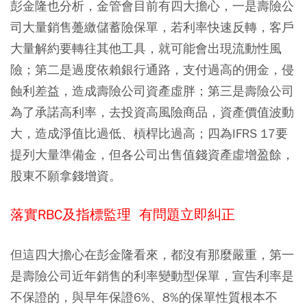
彭金隆也分析，金管會目前有四大擔心，一是壽險公
司大量銷售躉繳儲蓄險保單，若利率快速反轉，客戶
大量解約要轉往其他工具，就可能會出現流動性風
險；第二是過度依賴銀行通路，支付過高的佣金，侵
蝕利差益，造成壽險公司資產虛胖；第三是壽險公司
為了承諾高利率，去投資高風險商品，資產價值波動
大，造成淨值比過低、槓桿比過高；四為IFRS 17要
提列大量準備金，但各公司出售值錢資產虛增盈餘，
股東不願拿錢增資。
落實RBC及指標監理
有問題立即糾正
但這四大擔心在彭金隆看來，都沒有那麼嚴重，第一
是壽險公司近年銷售的利率變動型保單，宣告利率是
不保證的，與早年保證6%、8%的保單性質根本不