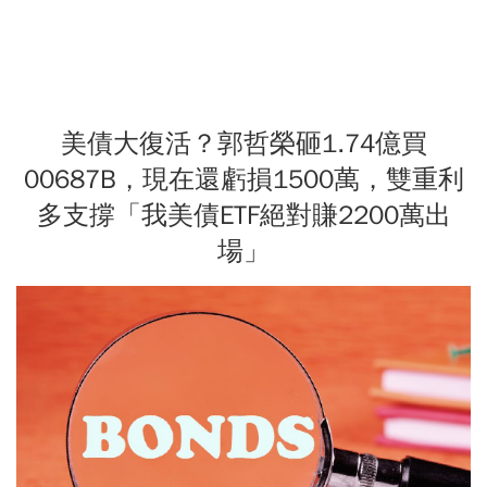
美債大復活？郭哲榮砸1.74億買
00687B，現在還虧損1500萬，雙重利
多支撐「我美債ETF絕對賺2200萬出
場」