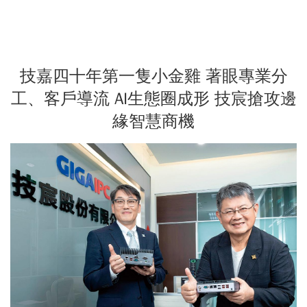
技嘉四十年第一隻小金雞 著眼專業分
工、客戶導流 AI生態圈成形 技宸搶攻邊
緣智慧商機