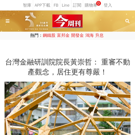
0
熱門：
鋼鐵股
富邦金
開發金
鴻海
升息
台灣金融研訓院院長黃崇哲： 重審不動
產觀念，居住更有尊嚴！