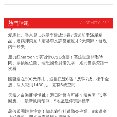
熱門話題
/ HOT ARTICLES /
愛馬仕、香奈兒...兆基李建成涉吞7億送前妻滿屋精
品，遭羈押禁見！宏碁李文詳當董座才2天閃辭：發現
內部缺失
魔力紅Maroon 5演唱會8/11搶票！高雄世運開唱時
間、票價座位圖、理想國會員優先購、拓元售票資訊一
次看
國巨還在500元掙扎，這檔已連6漲「反彈7成」衝千金
股，法人喊到1430元，還有5成空間
天氣／白海豚慢慢跳！週日陸警有可能？氣象署「3字
回應」...最新風雨預測，8地區達停班課標準
暑假跟團旅遊注意！知名旅行社遭勒令停業、9家遭廢