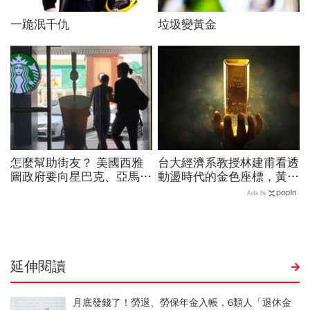
一跪泯千仇
垃圾變黃金
怎麼幫助街友？ 美國西雅
台大經濟系教授林建甫看透
圖政府要向星巴克、亞馬遜
動盪時代的金色座標，黃金
徵「人頭稅」
與權力的永恆對話
Ads by
延伸閱讀
月底發錢了！勞退、勞保年金入帳，6類人「退休金