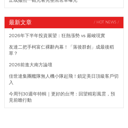
止或撤照…觀光署完整黑名單曝光
最新文章
/ HOT NEWS /
2026年下半年投資展望：狂熱漲勢 vs 嚴峻現實
友達二把手柯富仁裸辭內幕！「落後群創」成最後稻
草？
2026前進大南方論壇
佳世達集團艦隊無人機小隊起飛！鎖定美日頂級客戶切
入
今周刊30週年特輯｜更好的台灣：回望精彩風雲，預
見前瞻行動