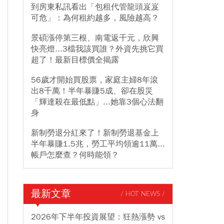
到房東私訊看出「包租代管龍頭岌岌
可危」：為何租約越多，風險越高？
景碩漲停第三根、南電返千元，欣興
快亮燈...3檔我該買誰？外資先挑它買
超了！最新目標價全揭露
56歲才開始買股票，家庭主婦8年滾
出8千萬！半年暴賺5成、卻在股災
「輝達殺在最低點」...她靠3個心法翻
身
新制勞退分紅來了！新制勞退基金上
半年暴賺1.5兆，勞工平均領逾11萬...
帳戶怎麼查？何時能領？
最新文章
/ HOT NEWS /
2026年下半年投資展望：狂熱漲勢 vs