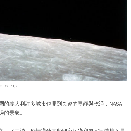
 BY 2.0)
國的義大利許多城市也見到久違的寧靜與乾淨，NASA
過的景象。
魚兒水中游，疫情導致某些國家污染和溫室氣體排放量