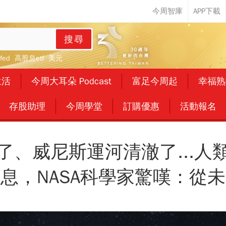
搜尋
fed
高股息etf
美元
生活
今周大耳朵 Podcast
富足今周起
幸福熟
存股助理
今周學堂
訂購優惠
活動報名
了、威尼斯運河清澈了...人
息，NASA科學家驚嘆：從