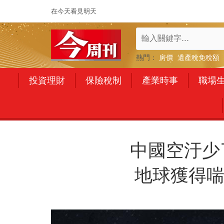
在今天看見明天
熱門：
房價
遺產稅免稅額
投資理財
保險稅制
產業時事
職場
中國空汙少
地球獲得喘