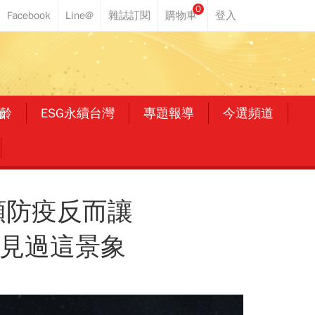
0
齡
ESG永續台灣
專題報導
今選頻道
類防疫反而讓
未見過這景象