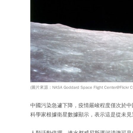
(圖片來源：NASA Goddard Space Flight Center@Flickr CC
中國污染急遽下降，疫情嚴峻程度僅次於中
科學家根據衛星數據顯示，表示這是從未見
人類活動停擺，連水都威尼斯運河清澈可見