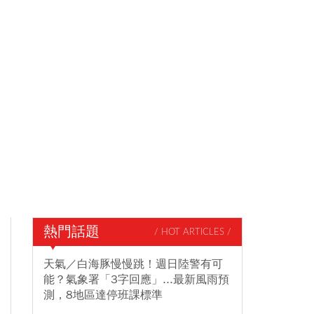
熱門話題
/ HOT ARTICLES /
天氣／白海豚慢慢跳！週日陸警有可
能？氣象署「3字回應」...最新風雨預
測，8地區達停班課標準