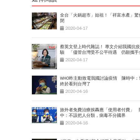
全台「火鍋超市」始祖！「祥富水產」驚
閉
2020-04-17
蔡英文登上時代雜誌！ 專文介紹我國抗
驗 「儘管台灣受不公平待遇 仍願攜手
界」
2020-04-17
WHO昨主動致電我國討論疫情 陳時中：
終於看到台灣了
2020-04-16
旅外者免費治療挨轟應「使用者付費」 
中：不該把人分類，病毒不分國界
2020-04-16