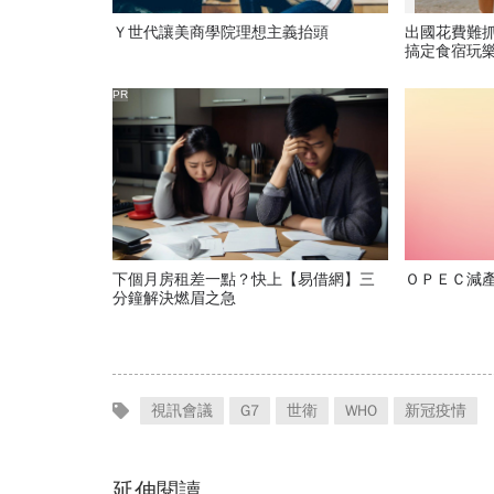
Ｙ世代讓美商學院理想主義抬頭
出國花費難
搞定食宿玩
PR
下個月房租差一點？快上【易借網】三
ＯＰＥＣ減
分鐘解決燃眉之急
視訊會議
G7
世衛
WHO
新冠疫情
延伸閱讀