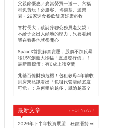
父親節優惠／麥當勞買一送一、六福
村免費玩！必勝客、肯德基、遊樂
園…29家速食餐飲飯店好康必收
眷村長大，蔡詩萍聊公務員老父親：
不給子女出人頭地的壓力，只要看到
我在看書他就很開心
SpaceX首批解禁賣壓，股價不跌反暴
漲15%創最大漲幅「直逼發行價」！
最新目標價：有6成上漲空間
兆基百億財務危機！包租教母4年前收
到房東私訊看出「包租代管龍頭岌岌
可危」：為何租約越多，風險越高？
最新文章
/ HOT NEWS /
2026年下半年投資展望：狂熱漲勢 vs