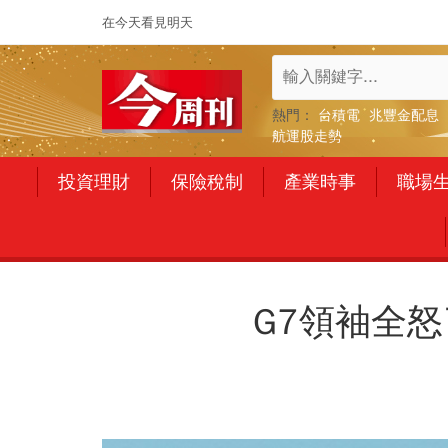
在今天看見明天
熱門：
台積電
兆豐金配息
航運股走勢
投資理財
保險稅制
產業時事
職場
G7領袖全