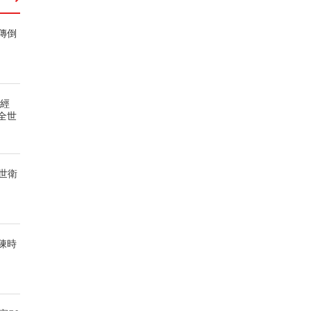
傳倒
疫經
全世
世衛
陳時