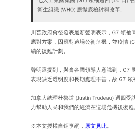
七大工業國集團 (G7) 領袖週四 (16
衛生組織 (WHO) 應徹底檢討與改革。
川普政府會後發表最新聲明表示，G7 領
應對方案，因應對這場公衛危機，並疫情 (CO
續的復甦計劃。
聲明還提到，與會各國領導人意識到，G7 
表現缺乏透明度和長期處理不善，故 G7 
加拿大總理杜魯道 (Justin Trudea
力幫助人民和我們的經濟在這場危機後復甦
※本文授權自鉅亨網，
原文見此
。