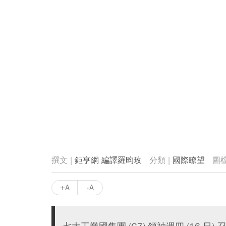
鉅亨網 編譯羅昀玫
國際瞭望
+A
-A