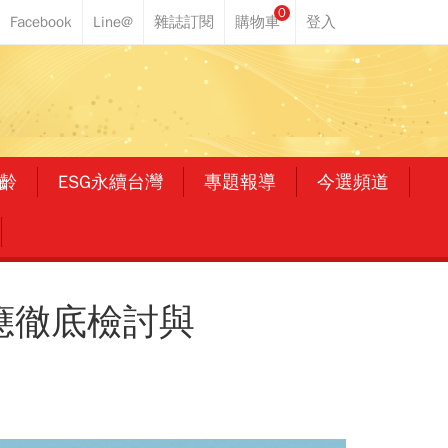
0
齡
ESG永續台灣
專題報導
今選頻道
應徹底檢討與