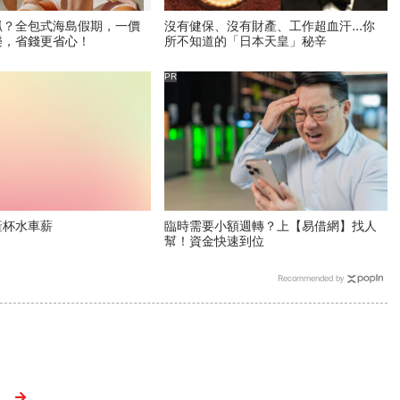
抓？全包式海島假期，一價
沒有健保、沒有財產、工作超血汗...你
樂，省錢更省心！
所不知道的「日本天皇」秘辛
PR
產杯水車薪
臨時需要小額週轉？上【易借網】找人
幫！資金快速到位
Recommended by