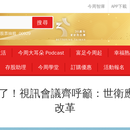
搜尋
股票抽籤
00929
生活
今周大耳朵 Podcast
富足今周起
幸福熟
存股助理
今周學堂
訂購優惠
活動報名
怒了！視訊會議齊呼籲：世衛
改革