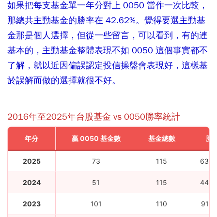
如果把每支基金單一年分對上 0050 當作一次比較，
那總共主動基金的勝率在 42.62%。
覺得要選主動基
金那是個人選擇，但從一些留言，可以看到，有的連
基本的，主動基金整體表現不如 0050 這個事實都不
了解，就以近因偏誤認定投信操盤會表現好，這樣基
於誤解而做的選擇就很不好。
2016年至2025年台股基金 vs 0050勝率統計
年分
贏 0050 基金數
基金總數
勝
2025
73
115
63.4
2024
51
115
44.3
2023
101
110
91.8