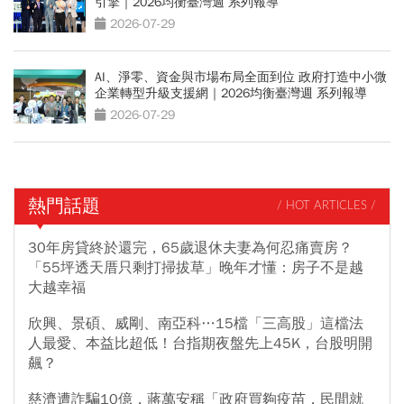
引擎｜2026均衡臺灣週 系列報導
2026-07-29
AI、淨零、資金與市場布局全面到位 政府打造中小微
企業轉型升級支援網｜2026均衡臺灣週 系列報導
2026-07-29
熱門話題
/ HOT ARTICLES /
30年房貸終於還完，65歲退休夫妻為何忍痛賣房？
「55坪透天厝只剩打掃拔草」晚年才懂：房子不是越
大越幸福
欣興、景碩、威剛、南亞科…15檔「三高股」這檔法
人最愛、本益比超低！台指期夜盤先上45K，台股明開
飆？
慈濟遭詐騙10億，蔣萬安稱「政府買夠疫苗，民間就