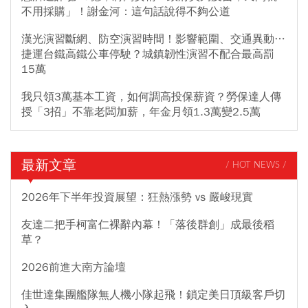
不用採購」！謝金河：這句話說得不夠公道
漢光演習斷網、防空演習時間！影響範圍、交通異動…
捷運台鐵高鐵公車停駛？城鎮韌性演習不配合最高罰
15萬
我只領3萬基本工資，如何調高投保薪資？勞保達人傳
授「3招」不靠老闆加薪，年金月領1.3萬變2.5萬
最新文章
/ HOT NEWS /
2026年下半年投資展望：狂熱漲勢 vs 嚴峻現實
友達二把手柯富仁裸辭內幕！「落後群創」成最後稻
草？
2026前進大南方論壇
佳世達集團艦隊無人機小隊起飛！鎖定美日頂級客戶切