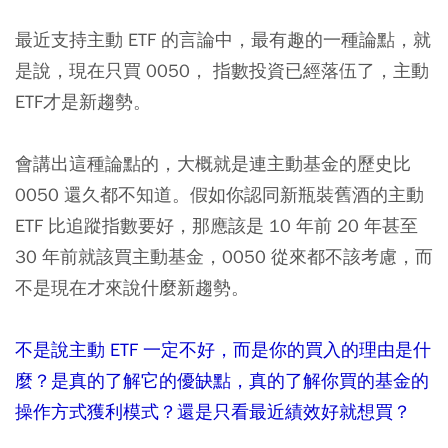
2012
49
102
48.0
最近支持
主動 ETF
的言論中，最有趣的一種論點，就
2011
15
101
14.8
是說，現在只買 0050， 指數投資已經落伍了，主動
2010
17
98
17.3
ETF才是新趨勢。
2009
41
98
41.8
會講出這種論點的，大概就是連主動基金的歷史比
2008
30
99
30.3
0050 還久都不知道。假如你認同新瓶裝舊酒的主動
ETF 比追蹤指數要好，那應該是 10 年前 20 年甚至
2007
46
97
47.4
30 年前就該買主動基金，0050 從來都不該考慮，而
2006
31
96
32.2
不是現在才來說什麼新趨勢。
2005
80
100
80.0
不是說主動 ETF 一定不好，而是你的買入的理由是什
2004
26
96
27.0
麼？是真的了解它的優缺點，真的了解你買的基金的
總共
890
2088
42.6
操作方式獲利模式？還是只看最近績效好就想買？