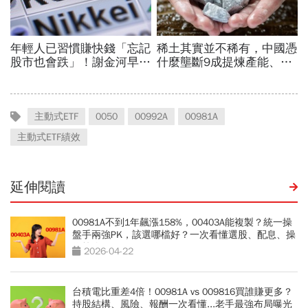
主動式ETF
0050
00992A
00981A
主動式ETF績效
延伸閱讀
00981A不到1年飆漲158%，00403A能複製？統一操
盤手兩強PK，該選哪檔好？一次看懂選股、配息、操
作策略
2026-04-22
台積電比重差4倍！00981A vs 009816買誰賺更多？
持股結構、風險、報酬一次看懂...老手最強布局曝光