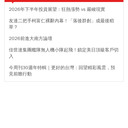
2026年下半年投資展望：狂熱漲勢 vs 嚴峻現實
友達二把手柯富仁裸辭內幕！「落後群創」成最後稻
草？
2026前進大南方論壇
佳世達集團艦隊無人機小隊起飛！鎖定美日頂級客戶切
入
今周刊30週年特輯｜更好的台灣：回望精彩風雲，預
見前瞻行動