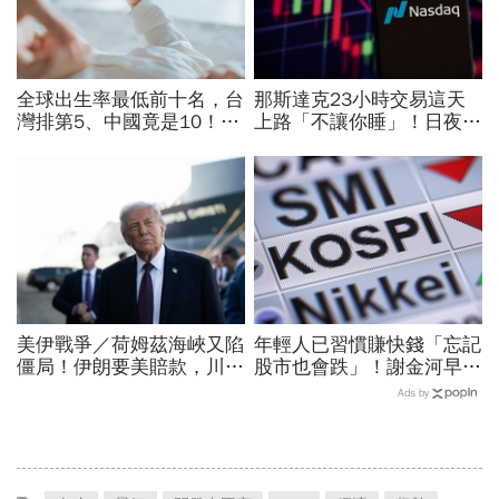
全球出生率最低前十名，台
那斯達克23小時交易這天
灣排第5、中國竟是10！亞
上路「不讓你睡」！日夜盤
洲4國入榜「無聲危機」，
時間、新舊制差異…圈內人
經濟壓力成天然避孕藥？
喊：下單前注意一風險
美伊戰爭／荷姆茲海峽又陷
年輕人已習慣賺快錢「忘記
僵局！伊朗要美賠款，川普
股市也會跌」！謝金河早一
打「經濟戰」稱低調處理…
步示警南韓個股槓桿ETF會
Ads by
油價升破84美元
出事：根本把投資人丟火坑