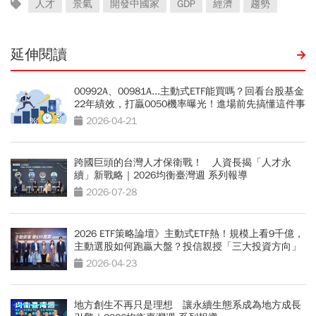
人才
景氣
開發中國家
GDP
經濟
趨勢
延伸閱讀
00992A、00981A...主動式ETF能買嗎？回看台股基金
22年績效，打贏0050機率曝光！進場前先搞懂這件事
2026-04-21
跨國巨頭的台灣人才保衛戰！ 人資長揭「人才永
續」新戰略｜2026均衡臺灣週 系列報導
2026-07-28
2026 ETF策略論壇》主動式ETF熱！規模上看9千億，
主動選股如何跑贏大盤？投信親授「三大投資方向」
2026-04-23
地方創生不再只是理想 讓永續生態系成為地方成長