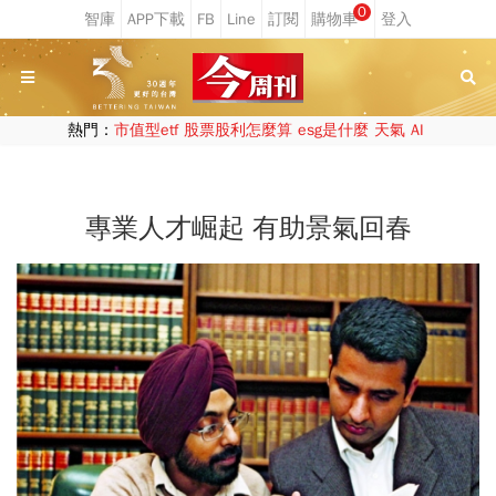
0
熱門：
市值型etf
股票股利怎麼算
esg是什麼
天氣
AI
專業人才崛起 有助景氣回春