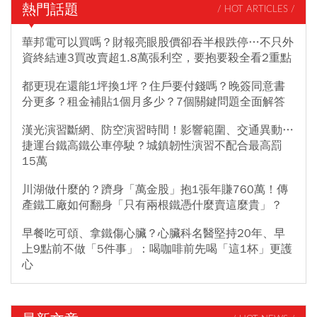
熱門話題
/ HOT ARTICLES /
華邦電可以買嗎？財報亮眼股價卻吞半根跌停…不只外
資終結連3買改賣超1.8萬張利空，要抱要殺全看2重點
都更現在還能1坪換1坪？住戶要付錢嗎？晚簽同意書
分更多？租金補貼1個月多少？7個關鍵問題全面解答
漢光演習斷網、防空演習時間！影響範圍、交通異動…
捷運台鐵高鐵公車停駛？城鎮韌性演習不配合最高罰
15萬
川湖做什麼的？躋身「萬金股」抱1張年賺760萬！傳
產鐵工廠如何翻身「只有兩根鐵憑什麼賣這麼貴」？
早餐吃可頌、拿鐵傷心臟？心臟科名醫堅持20年、早
上9點前不做「5件事」：喝咖啡前先喝「這1杯」更護
心