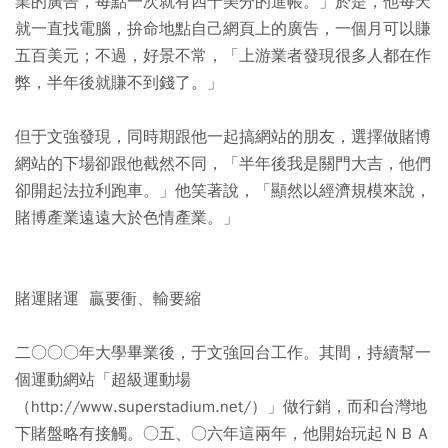
業的廣告，每點一次就有四十美分的進帳。」於是，他每天
就一直找電腦，拚命地點自己網頁上的廣告，一個月可以賺
五百美元；不過，好景不常，「上游業者發現很多人都在作
弊，半年後就賺不到錢了。」
但于文強發現，同時期跟他一起搞網站的朋友，選擇做賭博
網站的下場卻跟他截然不同，「半年後我是關門大吉，他們
卻開起法拉利跑車。」他笑著說，「顯然以經濟規模來說，
賭博產業遠遠大於色情產業。」
賭運賭運 贏要衝、輸要縮
二○○○年大學畢業後，于文強回台工作。其間，持續幫一
個運動網站「超級運動場
（http://www.superstadium.net/）」做行銷，而和台灣地
下賭盤略有接觸。○五、○六年這兩年，他開始玩起ＮＢＡ