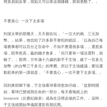
簡直易如反掌，假如又可以靠這個賺錢，那就更酷了。」
不要貪心 一次下太多場
到渥太華的那幾天，天天都在玩，「一注大約兩、三元加
幣。」結果，他也犯了許多新手會犯的錯誤，「以為自己每
場賽事都可以百分之百命中，不知不覺選很多場，」選愈多
場，賠率愈高，贏的錢才會多，「但只要有一場沒選對，就
輸了。」那周，方年滿十六歲的新手于文強，繳了一百多元
加幣（約台幣三千多元）的學費。所以于文強建議，要玩運
動彩券的第一課就是，「不要貪心，一次不要下太多場。」
回到東部鄉下後，于文強看球看得愈加仔細，「從那時開
始，看球已變成我生命的一部分，每天看報紙上的
boxscore（比賽紀錄表）成為生活裡必做的工作。」這時，
于文強就開始準備跟運彩長期抗戰。