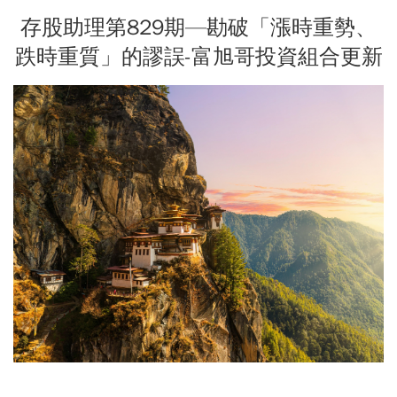
存股助理第829期—勘破「漲時重勢、
跌時重質」的謬誤-富旭哥投資組合更新