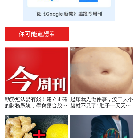
你可能還想看
PR
勤勞無法變有錢！建立正確
起床就先做件事，沒三天小
的財務系統，學會讓台股與
腹就不見了! 肚子一天天變
美股同時為你工作的雙主場
小！
優勢
PR