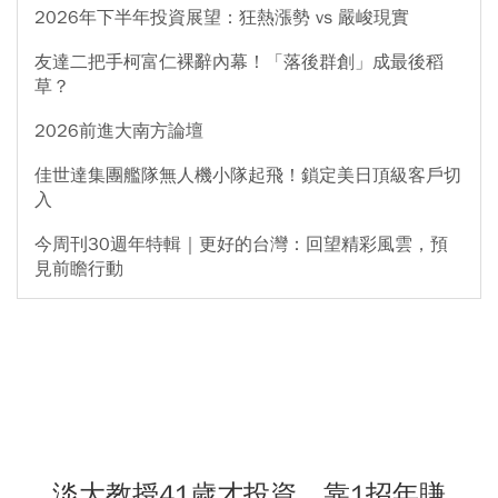
2026年下半年投資展望：狂熱漲勢 vs 嚴峻現實
友達二把手柯富仁裸辭內幕！「落後群創」成最後稻
草？
2026前進大南方論壇
佳世達集團艦隊無人機小隊起飛！鎖定美日頂級客戶切
入
今周刊30週年特輯｜更好的台灣：回望精彩風雲，預
見前瞻行動
淡大教授41歲才投資，靠1招年賺