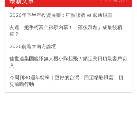
最新文章
/ HOT NEWS /
2026年下半年投資展望：狂熱漲勢 vs 嚴峻現實
友達二把手柯富仁裸辭內幕！「落後群創」成最後稻
草？
2026前進大南方論壇
佳世達集團艦隊無人機小隊起飛！鎖定美日頂級客戶切
入
今周刊30週年特輯｜更好的台灣：回望精彩風雲，預
見前瞻行動