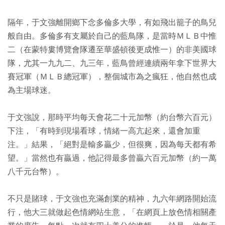
隔年，于文強離開鄉下念多倫多大學，有如飛出籠子的鳥兒
般自由。多倫多有支屬於自己的藍鳥隊，是當時ＭＬＢ中惟
二（在蒙特婁博覽會隊遷至華盛頓後更成惟一）的非美國球
隊，尤其一九九二、九三年，藍鳥曾經連續兩年拿下世界大
賽冠軍（ＭＬＢ總冠軍），整個城市為之瘋狂，他自然也成
為主場球迷。
于文強說，那時平均每天會花二十元加幣（約台幣六百元）
下注，「有時到現場看球，情緒一高亢起來，還會加重
注。」結果，「絕對是輸多贏少，但很爽，因為每天都有希
望。」當然也有贏過，他記得最多曾贏六百元加幣（約一萬
八千元台幣）。
不只是賭球，于文強也充滿創業的精神，九六年網路開始流
行，他大三就做起色情網站生意，「在網頁上放色情相關產