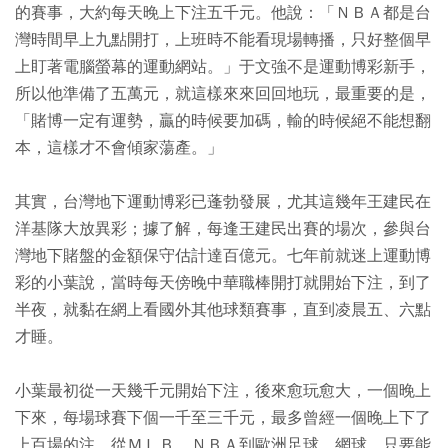
的賽事，大約每天晚上下注五千元。他說：「ＮＢＡ都是台
灣時間早上九點開打，上班時不能看現場轉播，只好整個早
上盯著電腦螢幕的運動網站。」于文強不是運動博彩新手，
所以他準備了五萬元，就這樣來來回回地玩，最重要的是，
「賭博一定有運勢，贏的時候要加碼，輸的時候絕不能想翻
本，這樣才不會傾家蕩產。」
其實，台灣地下運動博彩已蓬勃發展，尤其這幾年王建民在
洋基隊大放異彩；據了解，每逢王建民出賽的場次，參與台
灣地下賭盤的金額保守估計達百億元。七年前就迷上運動博
彩的小葉說，當時每天傍晚中華職棒開打就開始下注，到了
半夜，就黏在網上看國外其他球類賽事，直到凌晨五、六點
才睡。
小葉最初從一天幾千元開始下注，後來愈玩愈大，一個晚上
下來，每場球賽下個一千至三千元，最多曾經一個晚上下了
上百場的注，從ＭＬＢ、ＮＢＡ到歐洲足球、網球，只要能