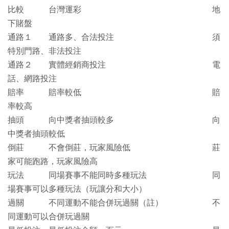
比較 台灣運彩 地
下賭盤
通路１
通路多、合法投注 須
特別門路、非法投注
通路２
實體經銷商投注 電
話、網路投注
賠率
賠率較低 賠
率較高
抽頭
向中獎者抽頭較多 向
中獎者抽頭較低
倒莊
不會倒莊，玩家風險低 莊
家可能跑路，玩家風險高
玩法
同場賽事不能同時多種玩法 同
場賽事可以多種玩法（玩讓分和大小）
過關
不同運動不能合併玩過關（註） 不
同運動可以合併玩過關