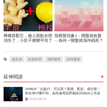
謝富旭
存股助理
漲時重勢
跌時重質
延伸閱讀
009826「台版VT」可以買？股價、配息、成分股…
和全球VT哪不同，為何連周冠男都說009826上市是
邁大步？
2026-08-04