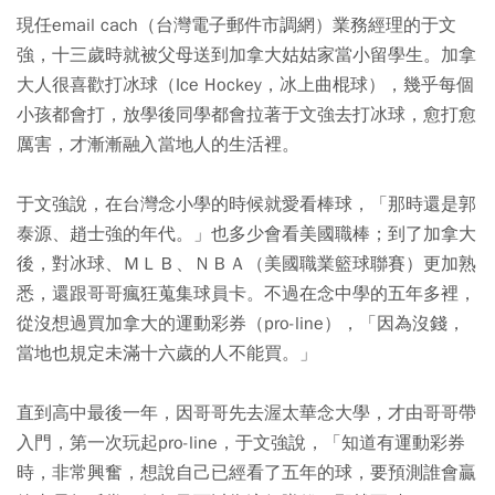
現任email cach（台灣電子郵件市調網）業務經理的于文
強，十三歲時就被父母送到加拿大姑姑家當小留學生。加拿
大人很喜歡打冰球（Ice Hockey，冰上曲棍球），幾乎每個
小孩都會打，放學後同學都會拉著于文強去打冰球，愈打愈
厲害，才漸漸融入當地人的生活裡。
于文強說，在台灣念小學的時候就愛看棒球，「那時還是郭
泰源、趙士強的年代。」也多少會看美國職棒；到了加拿大
後，對冰球、ＭＬＢ、ＮＢＡ（美國職業籃球聯賽）更加熟
悉，還跟哥哥瘋狂蒐集球員卡。不過在念中學的五年多裡，
從沒想過買加拿大的運動彩券（pro-line），「因為沒錢，
當地也規定未滿十六歲的人不能買。」
直到高中最後一年，因哥哥先去渥太華念大學，才由哥哥帶
入門，第一次玩起pro-line，于文強說，「知道有運動彩券
時，非常興奮，想說自己已經看了五年的球，要預測誰會贏