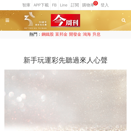
0
熱門：
鋼鐵股
富邦金
開發金
鴻海
升息
新手玩運彩先聽過來人心聲