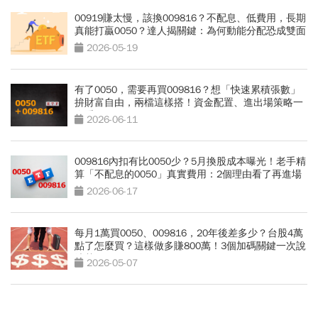
00919賺太慢，該換009816？不配息、低費用，長期
真能打贏0050？達人揭關鍵：為何動能分配恐成雙面
刃
2026-05-19
有了0050，需要再買009816？想「快速累積張數」
拚財富自由，兩檔這樣搭！資金配置、進出場策略一
次看
2026-06-11
009816內扣有比0050少？5月換股成本曝光！老手精
算「不配息的0050」真實費用：2個理由看了再進場
2026-06-17
每月1萬買0050、009816，20年後差多少？台股4萬
點了怎麼買？這樣做多賺800萬！3個加碼關鍵一次說
清楚
2026-05-07