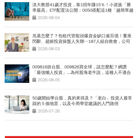
淡大教授41歲才投資，靠1招年賺15％！小資族「勝
率最高」ETF配置法公開：0050搭配這1種「越簡單越
好賺」
2026-08-04
兆基怎麼了？包租代管龍頭爆資金缺口逾百億！董座
閃辭、趙姬投資操盤人失聯…187人組自救會，公司
最新聲明
2026-08-03
009816拚台股、009826買全球，該怎麼配？網讚
「最強懶人投資」...為何股海老牛說，這種人不適合
買？
2026-08-05
50歲開始學台股，真的來得及？「老白」投資人最常
踩的５個地雷，以及今周學堂建議的入門路徑
2026-07-26