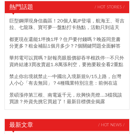
熱門話題
/ HOT STORIES /
巨型鋼彈現身信義區！20個人氣IP登場，航海王、哥吉
拉、七龍珠、寶可夢…盤點打卡熱點，活動只到這天
都更現在還能1坪換1坪？住戶要付錢嗎？晚簽同意書
分更多？租金補貼1個月多少？7個關鍵問題全面解答
華邦電可以買嗎？財報亮眼股價卻吞半根跌停…不只外
資終結連3買改賣超1.8萬張利空，要抱要殺全看2重點
禁止你出境就禁止…中國出入境新規9/15上路，台灣
人小心「有去無回」？4種職業特別注意：前例在這
景碩漲停第三根、南電返千元，欣興快亮燈...3檔我該
買誰？外資先挑它買超了！最新目標價全揭露
最新文章
/ HOT NEWS /