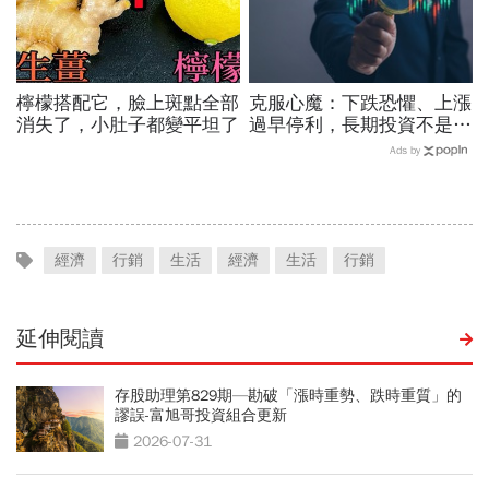
檸檬搭配它，臉上斑點全部
克服心魔：下跌恐懼、上漲
消失了，小肚子都變平坦了
過早停利，長期投資不是每
天看股價，而是定期看生意
Ads by
經濟
行銷
生活
經濟
生活
行銷
延伸閱讀
存股助理第829期—勘破「漲時重勢、跌時重質」的
謬誤-富旭哥投資組合更新
2026-07-31