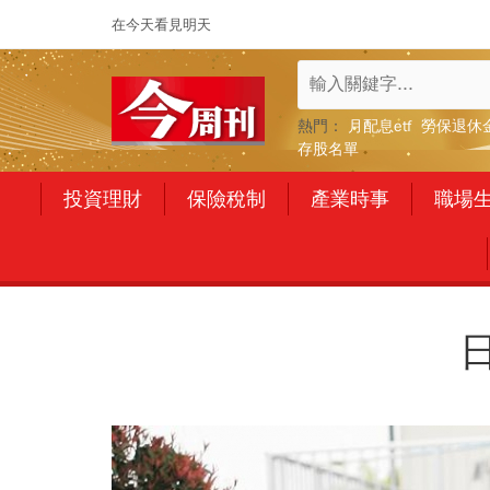
在今天看見明天
熱門：
月配息etf
勞保退休
存股名單
投資理財
保險稅制
產業時事
職場