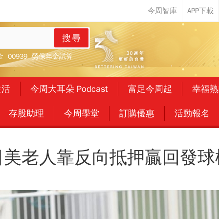
搜尋
金
00939
勞保年金試算
生活
今周大耳朵 Podcast
富足今周起
幸福熟
存股助理
今周學堂
訂購優惠
活動報名
日美老人靠反向抵押贏回發球