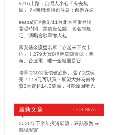
9/15上路，台灣人小心「有去無
回」？4種職業特別注意：前例在這
aespa演唱會8/11台北大巨蛋登場！
開唱時間、票價座位圖、實名制規
定、演唱會歌單懶人包
國安基金護盤名單「存起來下次卡
位」！279天買8檔翻倍賺百億：鴻
海、台達電...唯一金融股是它
聯電(2303)股價破底翻、漲了2成玩
完？118元可以買？展望大好為何外
資3天賣超14.6萬張，可能原因曝光
最新文章
/ HOT NEWS /
2026年下半年投資展望：狂熱漲勢 vs
嚴峻現實