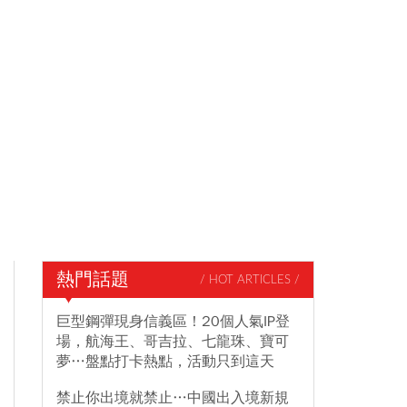
熱門話題
/ HOT ARTICLES /
巨型鋼彈現身信義區！20個人氣IP登
場，航海王、哥吉拉、七龍珠、寶可
夢…盤點打卡熱點，活動只到這天
禁止你出境就禁止…中國出入境新規