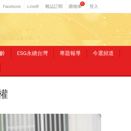
0
齡
ESG永續台灣
專題報導
今選頻道
權