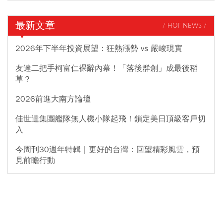
最新文章
/ HOT NEWS /
2026年下半年投資展望：狂熱漲勢 vs 嚴峻現實
友達二把手柯富仁裸辭內幕！「落後群創」成最後稻
草？
2026前進大南方論壇
佳世達集團艦隊無人機小隊起飛！鎖定美日頂級客戶切
入
今周刊30週年特輯｜更好的台灣：回望精彩風雲，預
見前瞻行動