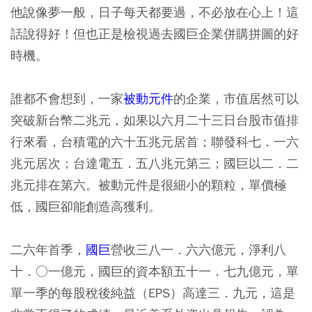
他說像夢一般，日子每天都要過，不必放在心上！這
話說得好！但也正是檢視過去國巨企業併購拼圖的好
時機。
誰都不會想到，一家
被動元件
的企業，市值居然可以
突破新台幣二兆元，如果以六月二十三日台股市值排
行來看，台積電的六十五兆元居首；聯發科七．一六
兆元居次；台達電五．五八兆元第三；國巨以二．二
兆元排在第六。被動元件是很細小的顆粒，單價極
低，國巨卻能創造高獲利。
二六年首季，
國巨
營收三八一．六六億元，淨利八
十．○一億元，國巨的資本額五十一．七九億元，單
單一季的每股稅後純益（EPS）高達三．九元，這是