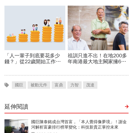
國巨
被動元件
富鼎
力智
茂達
延伸閱讀
國巨陳泰銘成台灣首富，「本人覺得像夢境」！謝金
河解析富豪排行榜單變化：科技新貴正掌控未來