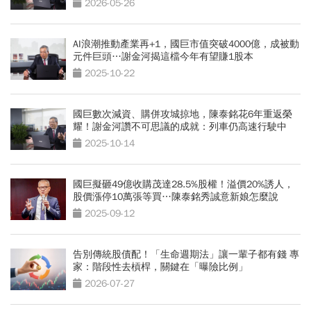
2026-05-26
AI浪潮推動產業再+1，國巨市值突破4000億，成被動
元件巨頭…謝金河揭這檔今年有望賺1股本
2025-10-22
國巨數次減資、購併攻城掠地，陳泰銘花6年重返榮
耀！謝金河讚不可思議的成就：列車仍高速行駛中
2025-10-14
國巨擬砸49億收購茂達28.5%股權！溢價20%誘人，
股價漲停10萬張等買…陳泰銘秀誠意新娘怎麼說
2025-09-12
告別傳統股債配！「生命週期法」讓一輩子都有錢 專
家：階段性去槓桿，關鍵在「曝險比例」
2026-07-27