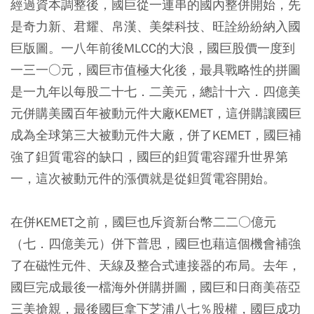
經過資本調整後，國巨從一連串的國內整併開始，先
是奇力新、君耀、帛漢、美桀科技、旺詮紛紛納入國
巨版圖。一八年前後MLCC的大浪，國巨股價一度到
一三一○元，國巨市值極大化後，最具戰略性的拼圖
是一九年以每股二十七．二美元，總計十六．四億美
元併購美國百年被動元件大廠KEMET，這併購讓國巨
成為全球第三大被動元件大廠，併了KEMET，國巨補
強了鉭質電容的缺口，國巨的鉭質電容躍升世界第
一，這次被動元件的漲價就是從鉭質電容開始。
在併KEMET之前，國巨也斥資新台幣二二○億元
（七．四億美元）併下普思，國巨也藉這個機會補強
了在磁性元件、天線及整合式連接器的布局。去年，
國巨完成最後一檔海外併購拼圖，國巨和日商美蓓亞
三美搶親，最後國巨拿下芝浦八七％股權，國巨成功