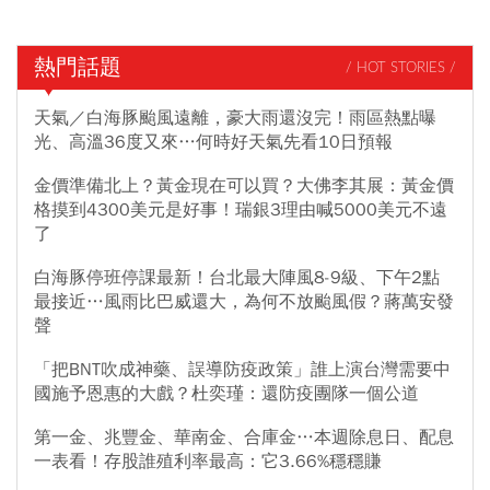
熱門話題
/ HOT STORIES /
天氣／白海豚颱風遠離，豪大雨還沒完！雨區熱點曝
光、高溫36度又來…何時好天氣先看10日預報
金價準備北上？黃金現在可以買？大佛李其展：黃金價
格摸到4300美元是好事！瑞銀3理由喊5000美元不遠
了
白海豚停班停課最新！台北最大陣風8-9級、下午2點
最接近…風雨比巴威還大，為何不放颱風假？蔣萬安發
聲
「把BNT吹成神藥、誤導防疫政策」誰上演台灣需要中
國施予恩惠的大戲？杜奕瑾：還防疫團隊一個公道
第一金、兆豐金、華南金、合庫金…本週除息日、配息
一表看！存股誰殖利率最高：它3.66%穩穩賺