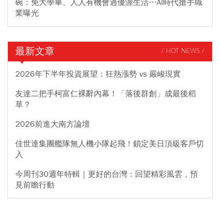
碗：免大學畢、人人有機會過優渥生活…AI時代搶手職
業曝光
最新文章
/ HOT NEWS /
2026年下半年投資展望：狂熱漲勢 vs 嚴峻現實
友達二把手柯富仁裸辭內幕！「落後群創」成最後稻
草？
2026前進大南方論壇
佳世達集團艦隊無人機小隊起飛！鎖定美日頂級客戶切
入
今周刊30週年特輯｜更好的台灣：回望精彩風雲，預
見前瞻行動