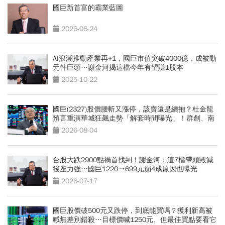
國巨新首富的霸業藍圖
2026-06-24
AI浪潮推動產業再+1，國巨市值突破4000億，成被動
元件巨頭…謝金河揭這檔今年有望賺1股本
2025-10-22
國巨(2327)股價腰斬又漲停，該賣還是續抱？杜金龍
預言重演華城狂飆走勢「解套時間曝光」！群創、南
亞科也點名
2026-08-04
台股大跌2900點禍首找到！謝金河：這7檔帶頭毀滅
後座力強…國巨1220→699元崩4成原因也曝光
2026-07-17
國巨股價破500元又跌停，到底能買嗎？獲利新高被
喊無差別錯殺…目標價喊1250元、但最佳買點要看它