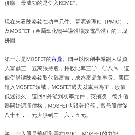
併購，最成功的是併入KEMET。
現在來看陳泰銘在功率元件、電源管理IC（PMIC），
及MOSFET（金屬氧化物半導體場效電晶體）的三塊
拼圖！
第一宗是MOSFET的
富鼎
。國巨以國創半導體大舉買
入富鼎三．五萬張持股，持股比率三○．○八％，這
個併購讓陳泰銘取代鄧富吉，成為富鼎董事長。國巨
進入MOSFET領域，MOSFET過去以車用為主，股價
低迷很久，這回AI外溢到功率元件，英飛凌、德州儀
器開始調漲價格，MOSFET也跟著起漲，富鼎股價從
八十五．三元大漲到二三六．五元。
第二宗入股是華碩集團在PMIC、MOSFET的力智。二