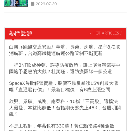
2026-07-30
熱門話題
/ HOT ARTICLES /
白海豚颱風交通異動》華航、長榮、虎航、星宇8/9取
消航班，台鐵高鐵捷運航運公路管制不斷更新
「把BNT吹成神藥、誤導防疫政策」誰上演台灣需要中
國施予恩惠的大戲？杜奕瑾：還防疫團隊一個公道
SpaceX首批解禁賣壓，股價不跌反暴漲15%創最大漲
幅「直逼發行價」！最新目標價：有6成上漲空間
欣興、景碩、威剛、南亞科…15檔「三高股」這檔法
人最愛、本益比超低！台指期夜盤先上45K，台股明開
飆？
不是工程師，年薪也有330萬！黃仁勳指路4種金飯