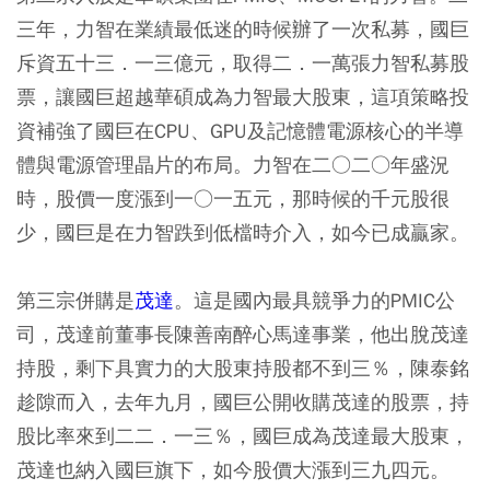
三年，力智在業績最低迷的時候辦了一次私募，國巨
斥資五十三．一三億元，取得二．一萬張力智私募股
票，讓國巨超越華碩成為力智最大股東，這項策略投
資補強了國巨在CPU、GPU及記憶體電源核心的半導
體與電源管理晶片的布局。力智在二○二○年盛況
時，股價一度漲到一○一五元，那時候的千元股很
少，國巨是在力智跌到低檔時介入，如今已成贏家。
第三宗併購是
茂達
。這是國內最具競爭力的PMIC公
司，茂達前董事長陳善南醉心馬達事業，他出脫茂達
持股，剩下具實力的大股東持股都不到三％，陳泰銘
趁隙而入，去年九月，國巨公開收購茂達的股票，持
股比率來到二二．一三％，國巨成為茂達最大股東，
茂達也納入國巨旗下，如今股價大漲到三九四元。