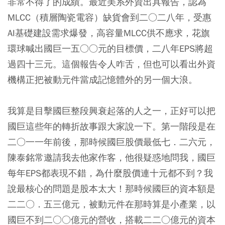
非常不得了的成績。最近美系外資出具報告，認為
MLCC（積層陶瓷電容）缺貨會到二○二八年，受惠
AI基礎建設需求爆發，高容量MLCC供不應求，花旗
環球喊出國巨一五○○元的目標價，二八年EPS將超
過四十三元。這個報告令人咋舌，但也可以看出外資
機構正把被動元件當成記憶體外的另一個大浪。
我算是目擊國巨整段興衰起落的人之一，正好可以把
國巨這些年的轉折故事跟大家說一下。第一階段是在
二○一一年前後，那時候國巨股價最低七．二六元，
陳泰銘常邀請我去他家作客，他很疑惑地問我，國巨
每年EPS都表現不錯，為什麼股價連十元都不到？我
說最核心的問題是股本太大！那時候國巨的資本額是
二二○．五三億元，被動元件在那時算是小產業，以
國巨不到二○○億元的營收，搭載二二○億元的資本