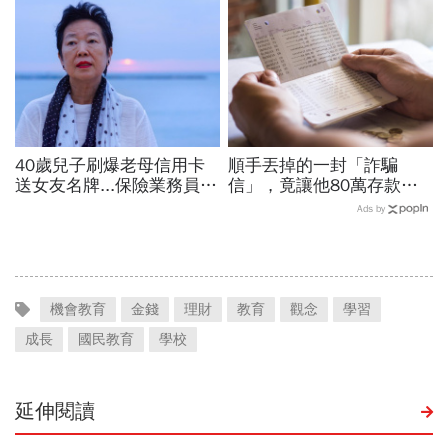
40歲兒子刷爆老母信用卡
順手丟掉的一封「詐騙
送女友名牌...保險業務員看
信」，竟讓他80萬存款被
「啃老」：問題不在溺愛，
法院扣押...重要！收到「支
Ads by
而是父母用錢換孩子的愛
付命令」你得守住2件事
機會教育
金錢
理財
教育
觀念
學習
成長
國民教育
學校
延伸閱讀