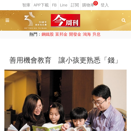
0
熱門：
鋼鐵股
富邦金
開發金
鴻海
升息
善用機會教育 讓小孩更熟悉「錢」