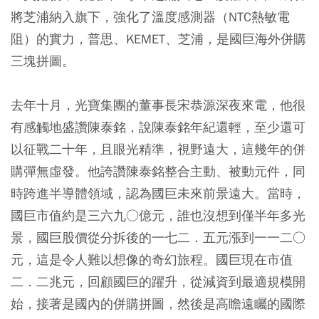
將芝浦納入旗下，強化了溫度感測器（NTC熱敏電
阻）的實力，普思、KEMET、芝浦，是國巨海外併購
三塊拼圖。
去年十月，光寶集團的董事長宋恭源深夜來電，他很
有感觸地盛讚陳泰銘，說陳泰銘年紀還輕，至少還可
以征戰二十年，且眼光精準，視野遠大，這幾年的併
購彈無虛發。他誇讚陳泰銘整合主動、被動元件，同
時跨進半導體領域，認為國巨未來前景遠大。當時，
國巨市值約是三六九○億元，誰也沒想到僅半年多光
景，國巨股價從分拆後的一七二．五元漲到一一二○
元，這是令人難以想像的奇幻旅程。國巨現在市值
二．二兆元，回顧國巨的躍升，從減資到最適規模開
始，接著是國內的併購拼圖，然後是高瞻遠矚的國際