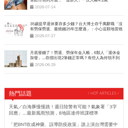
筆給付領到月底，「這群人」一次入帳4.2萬
2026-07-14
35歲提早退休要存多少錢？台大博士存千萬辭職「沒
有勞保勞退、最燒錢25年怎麼過」：小心這顆地雷燒
光存款
2026-07-27
月底發錢了！勞退、勞保年金入帳，6類人「退休金
加發」...存摺出現2筆錢正常嗎？有些人為何領不到
2026-06-29
熱門話題
/ HOT ARTICLES /
天氣／白海豚慢慢跳！週日陸警有可能？氣象署「3字
回應」...最新風雨預測，8地區達停班課標準
「把BNT吹成神藥、誤導防疫政策」誰上演台灣需要中