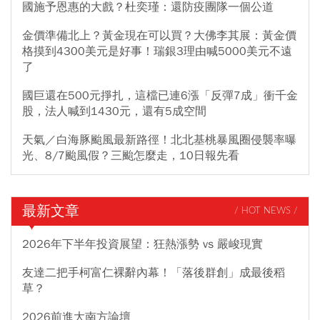
國施予恩惠的大戲？杜奕瑾：還防疫團隊一個公道
金價準備北上？黃金現在可以買？大佛李其展：黃金價
格摸到4300美元是好事！瑞銀3理由喊5000美元不遠
了
國巨還在500元掙扎，這檔已連6漲「反彈7成」衝千金
股，法人喊到1430元，還有5成空間
天氣／白海豚颱風最新路徑！北北基桃暴風圈侵襲率曝
光、8/7颱風假？三颱怎麼走，10日報先看
最新文章
/ HOT NEWS /
2026年下半年投資展望：狂熱漲勢 vs 嚴峻現實
友達二把手柯富仁裸辭內幕！「落後群創」成最後稻
草？
2026前進大南方論壇