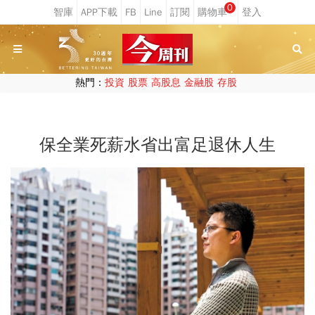
0
熱門：
投資
股票
高股息
金融股
存股
保全業死薪水省出富足退休人生