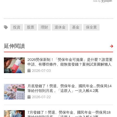
格摸到4300美元是好事！
死一堆金融專家…財產5年
Ads by
瑞銀3理由喊5000美元不遠
翻1萬倍的秘訣「年輕又
了
窮」
投資
股票
理財
退休金
基金
保全業
延伸閱讀
2026勞保新制！「勞保年金可拋棄」是什麼？誰需要
申請、有哪些條件、能恢復發錢？案例試算圖解懶人
包
2026-07-03
月底發錢了！勞退、勞保年金、國民年金...勞保局14
筆給付領到月底，「這群人」一次入帳4.2萬
2026-07-22
7月發錢了！勞退、勞保年金、國民年金…勞保局18