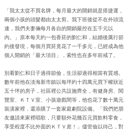
「我太太從不買名牌，每月最大的開銷就是搭捷運，
兩個小孩的頭髮都由太太剪。我下班後從不在外頭流
連，我們夫妻倆每月各自的開銷嚴控在五千元以
內。」原本每天約一包香菸的劉仁和，結婚後厲行節
約後發現，每個月買菸竟花了一千多元，已經成為他
個人開銷的「最大項目」，索性也在多年前戒了。
別看劉仁和日子過得節儉，生活卻過得相當有質感。
數年前他在淡海新市鎮以每坪約十四萬元買下權狀近
五十坪的房子，社區裡公共設施齊全，有健身房、閱
覽室、ＫＴＶ室、小孩遊戲間等，他也花了數十萬元
裝潢家裡，還添購了一套家庭劇院設備。「我們把朋
友邀請來家裡唱歌，只要額外花幾百元買飲料零食，
享受程度不比外面的ＫＴＶ差！」儘管儉以待己，對