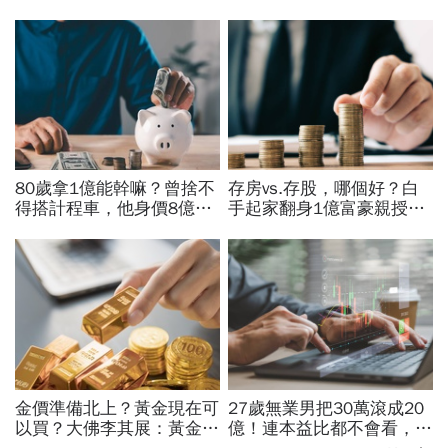
80歲拿1億能幹嘛？曾捨不
存房vs.存股，哪個好？白
得搭計程車，他身價8億後
手起家翻身1億富豪親授：
醒悟「40~60歲是花錢黃金
我認識的有錢人100%都靠
期」：這3件事花錢別手軟
「它」致富
金價準備北上？黃金現在可
27歲無業男把30萬滾成20
以買？大佛李其展：黃金價
億！連本益比都不會看，氣