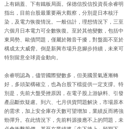
上有鍋蓋、下有鐵板局面。保德信投信投資長余睿明
指出，目前台股最重要兩大觀察，分別是日本核汙
染，及電力恢復情況。一般估計，理想情況下，三至
六個月日本電力可全數恢復。至於其他變數，包括中
東局勢、歐債問題，僅屬於雜音干擾，對盤面不至於
構成太大威脅。倒是新興市場升息腳步持續，未來可
特別留意全球資金動向。
余睿明認為，儘管國際變數多，但美國景氣逐漸轉
好，多頭架構確立，也為台股下檔提供一定支撐。特
別是，先前大盤受挫原因，在電子股上游缺料、引發
產品斷炊疑慮。到六、七月供貨問題解決，市場原本
的需求，加上安全庫存天數可望增加，業績反而將強
勁彈升。在此情況下，先前料源接應不上的問題，未
必會衝擊股價，甚至在業績將「先下後上」預期下，