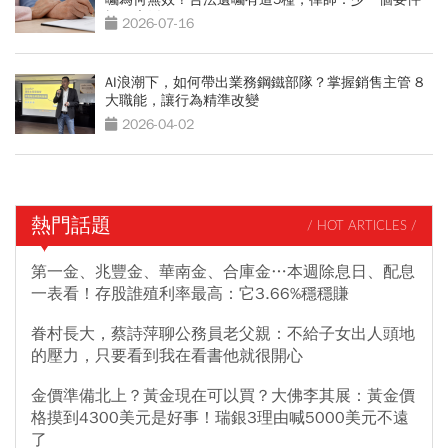
視同廢紙
2026-07-16
AI浪潮下，如何帶出業務鋼鐵部隊？掌握銷售主管 8
大職能，讓行為精準改變
2026-04-02
熱門話題
/ HOT ARTICLES /
第一金、兆豐金、華南金、合庫金…本週除息日、配息
一表看！存股誰殖利率最高：它3.66%穩穩賺
眷村長大，蔡詩萍聊公務員老父親：不給子女出人頭地
的壓力，只要看到我在看書他就很開心
金價準備北上？黃金現在可以買？大佛李其展：黃金價
格摸到4300美元是好事！瑞銀3理由喊5000美元不遠
了