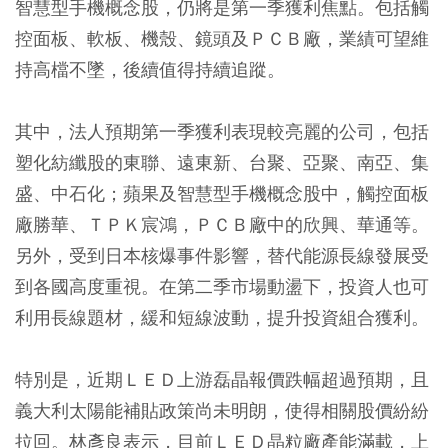
智慧型手機概念股，仍將是第一季獲利焦點。包括觸
控面板、軟板、機殼、鏡頭及ＰＣＢ廠，業績可望維
持高檔不墜，後續值得持續追蹤。
其中，法人預期第一季獲利表現較亮麗的公司，包括
塑化紡纖股的東聯、遠東新、台聚、亞聚、南亞、集
盛、中石化；蘋果及智慧型手機概念股中，觸控面板
廠勝華、ＴＰＫ宸鴻，ＰＣＢ廠中的欣興、華通等。
另外，受到日本核爆事件影響，替代能源長線發展受
到各國高度重視。在第二季市場動盪下，投資人也可
利用長線題材，緩和短線波動，提升投資組合獲利。
特別是，近期ＬＥＤ上游磊晶報價跌幅超過預期，且
義大利太陽能補貼政策尚未明朗，使得相關股價紛紛
拉回。林彥良表示，目前ＬＥＤ晶粒廠產能滿載，上