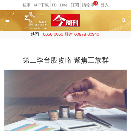
0
熱門：
0056
0050
輝達
00878
00940
第二季台股攻略 聚焦三族群