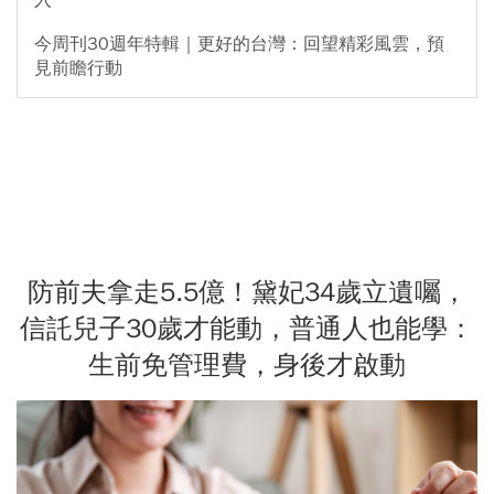
入
今周刊30週年特輯｜更好的台灣：回望精彩風雲，預
見前瞻行動
防前夫拿走5.5億！黛妃34歲立遺囑，
信託兒子30歲才能動，普通人也能學：
生前免管理費，身後才啟動