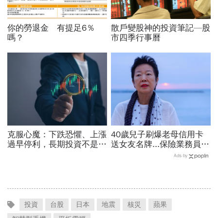
你的勞退金 有提足6％
散戶變股神的投資筆記—股
嗎？
市四季行事曆
克服心魔：下跌恐懼、上漲
40歲兒子刷爆老母信用卡
過早停利，長期投資不是每
送女友名牌...保險業務員看
天看股價，而是定期看生意
「啃老」：問題不在溺愛，
Ads by
而是父母用錢換孩子的愛
投資
台股
日本
地震
核災
蘋果