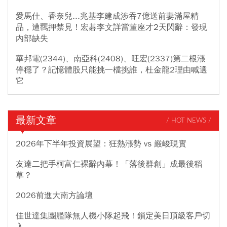
愛馬仕、香奈兒...兆基李建成涉吞7億送前妻滿屋精
品，遭羈押禁見！宏碁李文詳當董座才2天閃辭：發現
內部缺失
華邦電(2344)、南亞科(2408)、旺宏(2337)第二根漲
停穩了？記憶體股只能挑一檔挑誰，杜金龍2理由喊選
它
最新文章
/ HOT NEWS /
2026年下半年投資展望：狂熱漲勢 vs 嚴峻現實
友達二把手柯富仁裸辭內幕！「落後群創」成最後稻
草？
2026前進大南方論壇
佳世達集團艦隊無人機小隊起飛！鎖定美日頂級客戶切