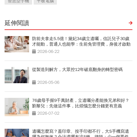
智慧型手機
平板電腦
延伸閱讀
防前夫拿走5.5億！黛妃34歲立遺囑，信託兒子30歲
才能動，普通人也能學：生前免管理費，身後才啟動
2026-06-22
從製造到解方，大眾控12年破底翻身的轉型密碼
2026-05-06
76歲母手握9千萬財產，立遺囑分產能換兄弟和好？
劉黎兒：先做這件事，比煩惱怎麼分錢更有意義
2026-07-02
遺囑怎麼寫？蓋印章、按手印都不行，大S手機寫遺
囑為何無效？合法遺囑有這5種，律師：少一個要件