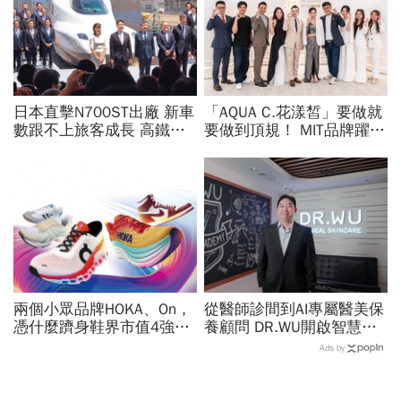
日本直擊N700ST出廠 新車
「AQUA C.花漾皙」要做就
數跟不上旅客成長 高鐵遇3
要做到頂規！ MIT品牌躍上
大挑戰 專家籲合理調整票
世界舞台 以創新研發開創
價
美業生醫新高度
兩個小眾品牌HOKA、On，
從醫師診間到AI專屬醫美保
憑什麼躋身鞋界市值4強、
養顧問 DR.WU開啟智慧養
撼動台灣代工廠版圖？ 解
膚新時代
Ads by
密運動鞋新天王們