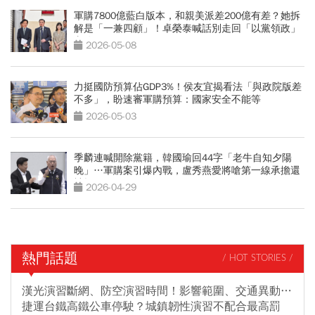
軍購7800億藍白版本，和親美派差200億有差？她拆
解是「一兼四顧」！卓榮泰喊話別走回「以黨領政」
老路
2026-05-08
力挺國防預算佔GDP3%！侯友宜揭看法「與政院版差
不多」，盼速審軍購預算：國家安全不能等
2026-05-03
季麟連喊開除黨籍，韓國瑜回44字「老牛自知夕陽
晚」…軍購案引爆內戰，盧秀燕愛將嗆第一線承擔還
被捅刀
2026-04-29
熱門話題
/ HOT STORIES /
漢光演習斷網、防空演習時間！影響範圍、交通異動…
捷運台鐵高鐵公車停駛？城鎮韌性演習不配合最高罰