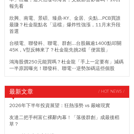
報先看
欣興、南電、景碩、臻鼎-KY、金居、尖點...PCB買誰
最賺？杜金龍點名「這檔」爆炸性強漲，11月末升段
首選
台積電、聯發科、聯電、群創...台股飆逾1400點叩關
45K，V型反轉來了？杜金龍先挑2檔「便當股」
鴻海股價250元能買嗎？杜金龍「手上一定要有」減碼
一半原因曝光！聯發科、聯電…逆勢加碼這些個股
最新文章
/ HOT NEWS /
2026年下半年投資展望：狂熱漲勢 vs 嚴峻現實
友達二把手柯富仁裸辭內幕！「落後群創」成最後稻
草？