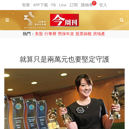
0
熱門：
美股
行事曆
勞保年資
股票抽籤
房地產
就算只是兩萬元也要堅定守護