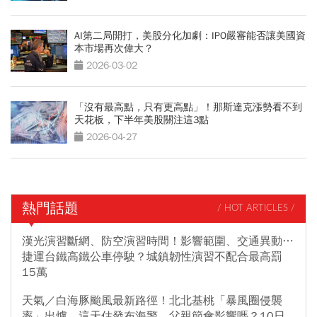
AI第二局開打，美股分化加劇：IPO嚴審能否讓美國資
本市場再次偉大？
2026-03-02
「沒有最高點，只有更高點」！那斯達克漲勢看不到
天花板，下半年美股關注這3點
2026-04-27
熱門話題
/ HOT ARTICLES /
漢光演習斷網、防空演習時間！影響範圍、交通異動…
捷運台鐵高鐵公車停駛？城鎮韌性演習不配合最高罰
15萬
天氣／白海豚颱風最新路徑！北北基桃「暴風圈侵襲
率」出爐，這天估發布海警，父親節會影響嗎？10日