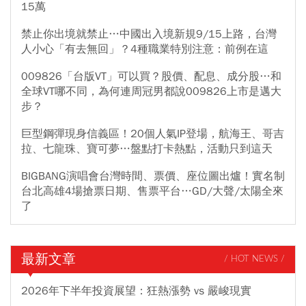
15萬
禁止你出境就禁止…中國出入境新規9/15上路，台灣
人小心「有去無回」？4種職業特別注意：前例在這
009826「台版VT」可以買？股價、配息、成分股…和
全球VT哪不同，為何連周冠男都說009826上市是邁大
步？
巨型鋼彈現身信義區！20個人氣IP登場，航海王、哥吉
拉、七龍珠、寶可夢…盤點打卡熱點，活動只到這天
BIGBANG演唱會台灣時間、票價、座位圖出爐！實名制
台北高雄4場搶票日期、售票平台…GD/大聲/太陽全來
了
最新文章
/ HOT NEWS /
2026年下半年投資展望：狂熱漲勢 vs 嚴峻現實