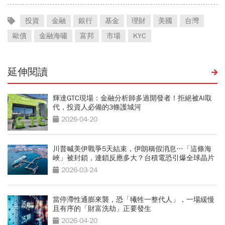
投資
金融
銀行
基金
理財
美國
台灣
歐債
金融海嘯
富邦
市場
KYC
延伸閱讀
輝達GTC現場：金融分析師多過開發者！拒絕被AI取
代，投資人必備的3條護城河
2026-04-20
川普喊美伊戰爭5天結束，伊朗稱假消息…「這條海
峽」被封鎖，連鎖反應多大？台積電恐引爆全球晶片
供應危機
2026-03-24
當停滯性通膨來襲，恐「犧牲一整代人」，一場緩慢
且有序的「財富洗劫」正要發生
2026-04-20