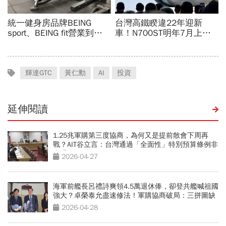
輝達GTC
黃仁勳
AI
投資
延伸閱讀
1.25兆軍購第三度協商，為何又是提前散會下周再
戰？AIT谷立言：台灣通過「全面性」特別預算條例非
常重要
2026-04-27
海軍前艦長呂禮詩爽領4.5萬退休俸，卻登共艦喊祖國
強大？卓榮泰允盡速修法！軍購協商破局：三拼圖缺
一不可
2026-04-28