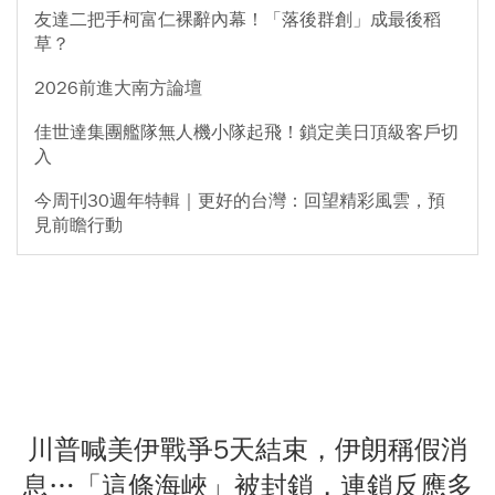
友達二把手柯富仁裸辭內幕！「落後群創」成最後稻
草？
2026前進大南方論壇
佳世達集團艦隊無人機小隊起飛！鎖定美日頂級客戶切
入
今周刊30週年特輯｜更好的台灣：回望精彩風雲，預
見前瞻行動
川普喊美伊戰爭5天結束，伊朗稱假消
息…「這條海峽」被封鎖，連鎖反應多