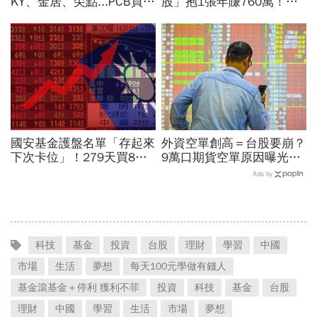
KY、金居、尖點...PCB買誰
股」抱1張年賺760萬！傳
最賺？杜金龍點名「這檔」
產鐵工廠如何翻身「只有兩
11月末升段首選，V轉反彈
根鐵憑什麼賣這麼貴」？
最快
國安基金護盤名單「存起來
外資空單創高＝台股要崩？
下次卡位」！279天買8檔
9萬口期貨空單原因曝光！
翻倍賺百億：鴻海、台達
華邦電、南亞科...老手喊
Ads by
電...唯一金融股是它
「快換9檔AI飆股」賺Q3大
行情
科技
基金
投資
台股
理財
學習
中國
市場
生活
夢想
每天100元學做有錢人
基金滾基金＋停利 獲利不菲
投資
科技
基金
台股
理財
中國
學習
生活
市場
夢想