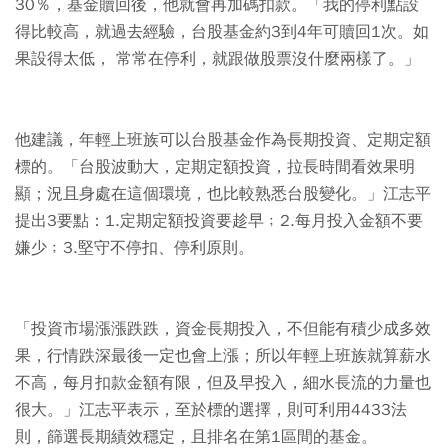
30％，基金贖回後，他就會再加碼扣款。「我的停利點設
得比較高，就過去經驗，台股基金約3到4年可贖回1次。如
果設得太低， 常常在停利，就跟做股票沒什麼兩樣了。」
他建議，年輕上班族可以台股基金作為長期投資、定期定額
標的。「台股波動大，定期定額投資，拉長時間看效果明
顯；況且身處在這個環境，也比較熟悉台股變化。」江志平
提出3要點：1.定期定額投資要趁早﹔2.每月投入金額不要
嫌少﹔3.堅守不停扣、停利原則。
「投資市場漲漲跌跌，資金長期投入，不但能有積少成多效
果，行情跌深最後一定也會上漲；所以年輕上班族就算薪水
不高，每月扣款金額有限，但及早投入，細水長流的力量也
很大。」江志平表示，至於標的選擇，則可利用4433法
則，篩選長期績效穩定，且排名在第1區間的基金。