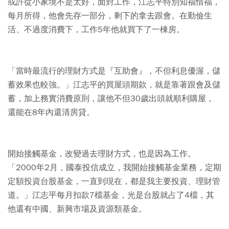
或許從小家境不是太好，面對工作，江志平特別知福惜福，
每月所得，他會先存一部分，剩下的拿去跟會。在勤儉生
活、不過度消費下，工作5年他就買下了一棟房。
「當時最流行的理財方式是『互助會』，不但利息優渥，儲
蓄效果也較強。」江志平的買屋頭期款，就是靠著跟會及儲
蓄，加上務實消費原則，讓他不但30歲出頭就順利購屋，
還能在8年內還清房貸。
開始接觸基金，改變過去理財方式，也是因為工作。
「2000年2月，國泰投信成立，我開始接觸基金業務，定期
定額投資台股基金，一直到現在，都是我主要投資、理財管
道。」江志平每月扣款7檔基金，光是台股就占了4檔，其
他還有中國、新興市場及資源類基金。