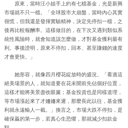
原來，當時汪小姐手上約有七檔基金，光是新興
市場就不只一檔。「全球股市大崩盤，當時內心其實
很慌，但我還是發揮實驗精神，決定先停扣一檔，之
後再比較報酬率。這樣做目的，在下次又遇到類似系
統性風險時，就會知道該怎麼做，才對基金獲利最有
利。事後證明，原來不停扣，回本、甚至賺錢的速度
才會更快。」
她形容，就像四月櫻花綻放時的盛況。「看過這
絕美場景的人，就知道要在花未開前先佔個好位置，
這樣才能將美景盡收眼簾；基金投資也是同樣道理，
等市場漲起來了才姍姍來遲，那麼長此以往，基金獲
利就永遠輸人一截。」換言之，市場大跌不停扣，是
確保贏的第一步，若真心生恐懼，那就減少扣款金
額。