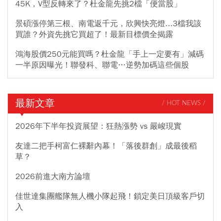
45K，V型反轉來了？杜金龍先挑2檔「便當股」
景碩漲停第三根、南電返千元，欣興快亮燈...3檔我該
買誰？外資先挑它買超了！最新目標價全揭露
鴻海股價250元能買嗎？杜金龍「手上一定要有」減碼
一半原因曝光！聯發科、聯電…逆勢加碼這些個股
最新文章
/ HOT NEWS /
2026年下半年投資展望：狂熱漲勢 vs 嚴峻現實
友達二把手柯富仁裸辭內幕！「落後群創」成最後稻
草？
2026前進大南方論壇
佳世達集團艦隊無人機小隊起飛！鎖定美日頂級客戶切
入