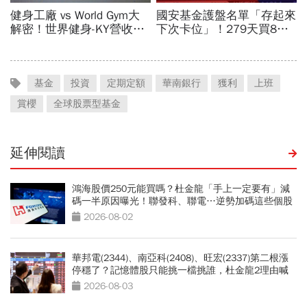
基金
投資
定期定額
華南銀行
獲利
上班
賞櫻
全球股票型基金
延伸閱讀
鴻海股價250元能買嗎？杜金龍「手上一定要有」減
碼一半原因曝光！聯發科、聯電…逆勢加碼這些個股
2026-08-02
華邦電(2344)、南亞科(2408)、旺宏(2337)第二根漲
停穩了？記憶體股只能挑一檔挑誰，杜金龍2理由喊
選它
2026-08-03