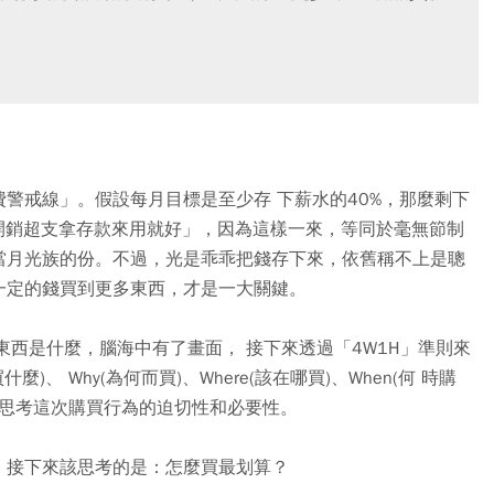
警戒線」。假設每月目標是至少存 下薪水的40%，那麼剩下
開銷超支拿存款來用就好」，因為這樣一來，等同於毫無節制
當月光族的份。不過，光是乖乖把錢存下來，依舊稱不上是聰
一定的錢買到更多東西，才是一大關鍵。
東西是什麼，腦海中有了畫面， 接下來透過「4W1H」準則來
)、 Why(為何而買)、Where(該在哪買)、When(何 時購
好好思考這次購買行為的迫切性和必要性。
，接下來該思考的是：怎麼買最划算？