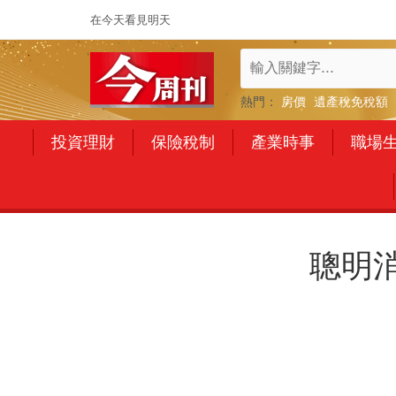
在今天看見明天
熱門：
房價
遺產稅免稅額
投資理財
保險稅制
產業時事
職場
聰明