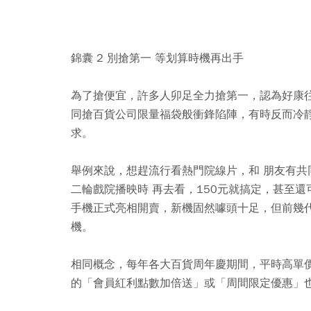
錦囊 2 別搶第一 等划算時機再出手
為了搶便宜，許多人卯足全力搶第一，認為好康
同搶百貨公司限量福袋般衝鋒陷陣，有時反而冷
求。
舉例來說，想趕流行看熱門院線片，和 朋友有共
二輪戲院播映時 再去看，150元就搞定，甚至
手機正式亮相開賣，新機固然噱頭十足，但前幾
機。
相同概念，每年各大百貨周年慶期間，平時高單
的「會員紅利點數加倍送」或「周間限定優惠」