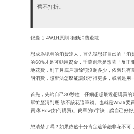
舊不打折。
錦囊 1 4W1H原則 衝動消費退散
想成為聰明的消費達人，首先設想好自己的「消費
的60%才是可動用資金，千萬別老是想著「反正
地花費，到了月底戶頭餘額沒剩多少，依舊只有
明消費，想辦法怎麼能讓錢存得更多，或者是用
首先，先給自己30秒鐘，仔細想想最近想購買的
幫忙釐清到底 該不該花這筆錢。也就是What(要買什麼
買)和How(如何購買)。簡單的5字訣，讓自己
想清楚了嗎？如果依然十分肯定這筆錢非花不可