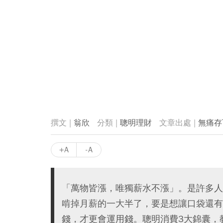
翁欣
聰明理財
無痛存
+A
-A
「萬物皆漲，唯獨薪水不漲」。是許多人
啃掉月薪的一大半了，要是想讓口袋還有
錢，才更會運用錢。聰明消費3大錦囊，