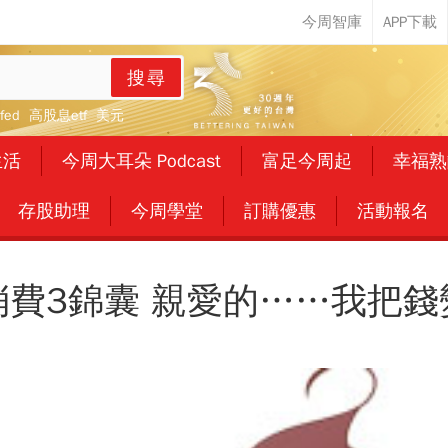
搜尋
fed
高股息etf
美元
生活
今周大耳朵 Podcast
富足今周起
幸福熟
存股助理
今周學堂
訂購優惠
活動報名
消費3錦囊 親愛的……我把錢