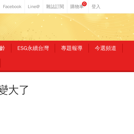
0
齡
ESG永續台灣
專題報導
今選頻道
變大了