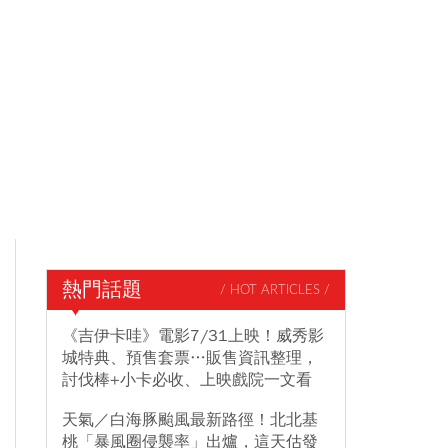
熱門話題
/ HOT ARTICLES /
《吉伊卡哇》電影7/31上映！威秀影
城特典、預售套票…販售資訊整理，
討伐棒+小卡必收、上映戲院一文看
天氣／白海豚颱風最新路徑！北北基
桃「暴風圈侵襲率」出爐，這天估發