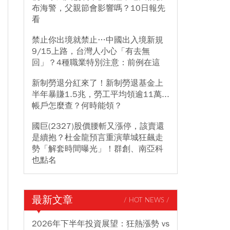
布海警，父親節會影響嗎？10日報先
看
禁止你出境就禁止…中國出入境新規
9/15上路，台灣人小心「有去無
回」？4種職業特別注意：前例在這
新制勞退分紅來了！新制勞退基金上
半年暴賺1.5兆，勞工平均領逾11萬...
帳戶怎麼查？何時能領？
國巨(2327)股價腰斬又漲停，該賣還
是續抱？杜金龍預言重演華城狂飆走
勢「解套時間曝光」！群創、南亞科
也點名
最新文章
/ HOT NEWS /
2026年下半年投資展望：狂熱漲勢 vs