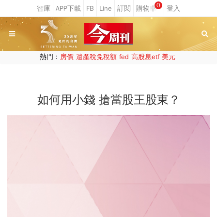
0
熱門：
房價
遺產稅免稅額
fed
高股息etf
美元
如何用小錢 搶當股王股東？