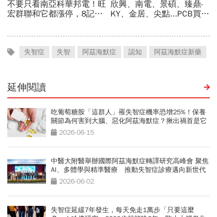
失智症
失智
阿茲海默症
認知
阿茲海默症新藥
延伸閱讀
吃葡萄糖胺「這群人」罹失智症機率恐增25%！保養
關節為何害到大腦、惡化阿茲海默症？揪出禍首是它
2026-06-15
中醫大附醫舉辦國際阿茲海默症轉譯研究高峰會 聚焦
AI、多體學與精準醫療 推動失智症診療邁向新世代
2026-06-02
失智症延緩7年發生，每天免走1萬步「只要這麼