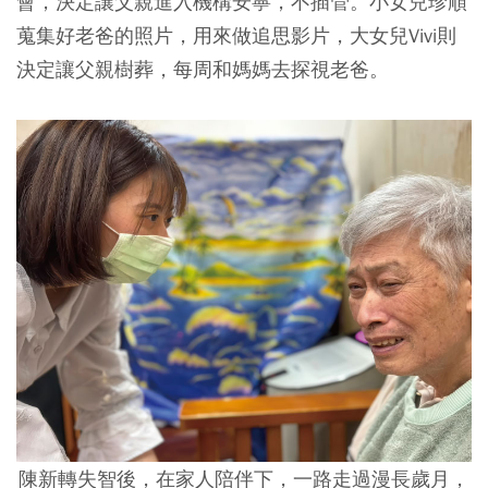
會，決定讓父親進入機構安寧，不插管。小女兒珍順
蒐集好老爸的照片，用來做追思影片，大女兒Vivi則
決定讓父親樹葬，每周和媽媽去探視老爸。
陳新轉失智後，在家人陪伴下，一路走過漫長歲月，