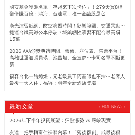
國安基金護盤名單「存起來下次卡位」！279天買8檔
翻倍賺百億：鴻海、台達電...唯一金融股是它
漢光演習斷網、防空演習時間！影響範圍、交通異動…
捷運台鐵高鐵公車停駛？城鎮韌性演習不配合最高罰
15萬
2026 AAA頒獎典禮時間、票價、座位表、售票平台！
高雄世運迎張員瑛、池昌旭、金宣虎…卡司名單不斷更
新
福容台北一館熄燈，元老級員工阿基師也不捨…老客人
最後一天入住，福容：明年全新酒店登場
最新文章
/ HOT NEWS /
2026年下半年投資展望：狂熱漲勢 vs 嚴峻現實
友達二把手柯富仁裸辭內幕！「落後群創」成最後稻