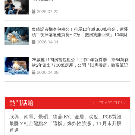
2026-07-22
負債記者翻身包租公！租屋10年繳360萬租金，蓮蓬
頭半夜掉落逼他買房…2招「把房貸賺回來」10年財
富自由
2026-04-01
25歲擁11間房當包租公！工作1年就裸辭，靠64萬存
款2年滾出7700萬房產，公開「以房養房」致富筆記
2026-04-29
熱門話題
/ HOT ARTICLES /
欣興、南電、景碩、臻鼎-KY、金居、尖點...PCB買誰
最賺？杜金龍點名「這檔」爆炸性強漲，11月末升段
首選