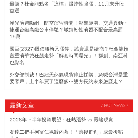
最賺？杜金龍點名「這檔」爆炸性強漲，11月末升段
首選
漢光演習斷網、防空演習時間！影響範圍、交通異動…
捷運台鐵高鐵公車停駛？城鎮韌性演習不配合最高罰
15萬
國巨(2327)股價腰斬又漲停，該賣還是續抱？杜金龍預
言重演華城狂飆走勢「解套時間曝光」！群創、南亞科
也點名
外交部制裁！巴紐天然氣現貨停止採購，急喊台灣是重
要客戶，上半年買了這麼多…雙方長約未來怎麼走？
最新文章
/ HOT NEWS /
2026年下半年投資展望：狂熱漲勢 vs 嚴峻現實
友達二把手柯富仁裸辭內幕！「落後群創」成最後稻