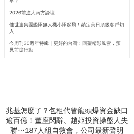
草？
2026前進大南方論壇
佳世達集團艦隊無人機小隊起飛！鎖定美日頂級客戶切
入
今周刊30週年特輯｜更好的台灣：回望精彩風雲，預
見前瞻行動
兆基怎麼了？包租代管龍頭爆資金缺口
逾百億！董座閃辭、趙姬投資操盤人失
聯…187人組自救會，公司最新聲明