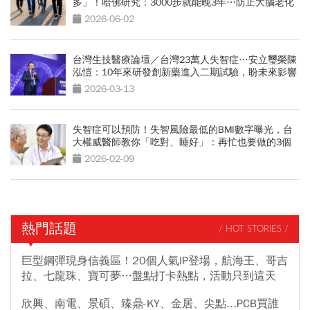
多」！哈佛研究：3000步就能晚3年…防止大腦老化
兩招奏效
2026-06-02
台灣生技醫療論壇／台灣23萬人失智症…安立璽榮陳
泓愷：10年來研發創新藥進入二期試驗，盼未來影響
全世界
2026-03-13
失智症可以預防！失智風險最低的BMI數字曝光，台
大權威醫師教你「吃對、睡好」：再忙也要做的3個
小習慣
2026-02-09
熱門話題
/ HOT STORIES /
巨型鋼彈現身信義區！20個人氣IP登場，航海王、哥吉
拉、七龍珠、寶可夢…盤點打卡熱點，活動只到這天
欣興、南電、景碩、臻鼎-KY、金居、尖點...PCB買誰