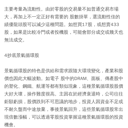
主要考量為流動性。由於零股的交易量不如普通交易市場
大，再加上不一定正好有需要的 股數掛單，選流動性佳的
績優龍頭股可以減少這種問題。如想買17股，或想賣433
股，如果是比較冷門或者投機股，可能會部分成交或幾天也
無法成交。
4抄底景氣循環股
景氣循環股的特色是供給和需求跟隨大環境變化，產業和股
價也因此大幅波動。如電子 股中的DRAM、面板、傳產股中
的塑化、鋼鐵、航運等都有類似現象，這種景氣循環股股價
大好大壞，操作難度很高。主因在於經濟衰退時，公司往往
鉅額虧損，股價跌到不可思議的地步，投資人因資金不足或
不耐久盤而中途放棄，事後景氣回升，這些景氣循環股常出
現倍數漲幅，可以透過零股投資掌握這種景氣循環股的投資
機會。