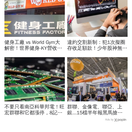
健身工廠 vs World Gym大
違約交割新制：犯1次擬圈
解密！世界健身-KY營收大
存收足額款！少年股神無本
勝，獲利卻輸給柏文？教練
當沖翻車、前7月飆百億…
課、會籍…誰才是真正賺錢
違約交割後果「想貸款都
金雞母？
難」
不要只看南亞科華邦電！旺
群聯、金像電、聯亞、上
宏群聯和它都漲停，8記憶
銀...15檔半年報黑馬搶先
體股各擁啥利多？華邦電法
卡位！分析師揭選股4指
Ads by
說時間就在今天，牛肉大塊
標...真能複製鈺創、晶豪科
嗎
噴一波？