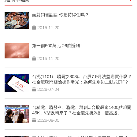
面對銷售話語 你把持得住嗎？
2015-11-20
第一個500萬元 26歲辦到！
2015-11-20
台泥(1101)、聯電(2303)... 台股7-9月洗盤期買什麼？
杜金龍獨門避險操作曝光：為何先別碰主動式ETF？
2026-07-24
台積電、聯發科、聯電、群創...台股飆逾1400點叩關
45K，V型反轉來了？杜金龍先挑2檔「便當股」
2026-08-05