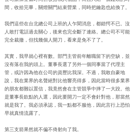
間，收拾完畢，關燈關門結束營業，同時把鑰匙也給換了。
我們這些在台北總公司上班的人乍聞消息，都錯愕不已。沒
人敢打電話過去關心，後來也完全斷了連絡。總公司不可能
完全裁撤，但找幾個人開刀，看來是免不了了。
其實，我早就心裡有數。部門主管前年離職留下的空缺，並
沒有落在我的頭上。董事長選了另外一個同事當了代理主
管，或許因為他在公司的資歷比我深。不過，我敢自豪地
說，我在業界的名聲絕對比他響亮得多，因此當時很多業界
的朋友都難以置信，我竟然會在主管競爭中摔了一大跤。他
是董事長欽點的人選，因此要開刀一定不會針對他，那當然
就是我了。我必須承認，我一點都不服他，因此言行上恐怕
早就真情流露了。
第三支箭果然就不偏不倚射向了我。