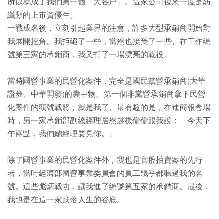
所以就成了我們第一個「大客戶」。這家公司後來一度是紡
纖類的上市資優生。
一戰成名後，立刻引起業界的注意，許多大型承銷商開始對
我展開挖角。我拒絕了一些，當然也接受了一些。在工作編
號第三家的承銷商，我又打了一場漂亮的戰役。
當時國營事業的民營化案件，完全是國民黨營承銷商(大華
證券、中華開發)的囊中物。第一個非黨營承銷商拿下民營
化案件的頭號戰將，就是我了。最有趣的是，在進簡報會場
時，另一家承銷部副總經理居然趁機偷偷跟我說：「今天下
午兩點，我們總經理要見你。」
除了國營事業的民營化案件外，我也是官股拍賣案的先行
者，當時經濟部國營事業委員會的員工幾乎都聽過我的名
號。這些彪炳戰功，讓我進了編號第五家的承銷商。最後，
我也是在這一家跌落人生的谷底。