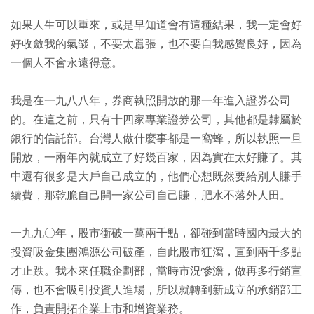
如果人生可以重來，或是早知道會有這種結果，我一定會好
好收斂我的氣燄，不要太囂張，也不要自我感覺良好，因為
一個人不會永遠得意。
我是在一九八八年，券商執照開放的那一年進入證券公司
的。在這之前，只有十四家專業證券公司，其他都是隸屬於
銀行的信託部。台灣人做什麼事都是一窩蜂，所以執照一旦
開放，一兩年內就成立了好幾百家，因為實在太好賺了。其
中還有很多是大戶自己成立的，他們心想既然要給別人賺手
續費，那乾脆自己開一家公司自己賺，肥水不落外人田。
一九九○年，股市衝破一萬兩千點，卻碰到當時國內最大的
投資吸金集團鴻源公司破產，自此股市狂瀉，直到兩千多點
才止跌。我本來任職企劃部，當時市況慘澹，做再多行銷宣
傳，也不會吸引投資人進場，所以就轉到新成立的承銷部工
作，負責開拓企業上市和增資業務。