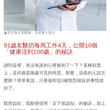
▲照片為文章配圖，非當事人照片
91
歲名醫仍每周工作4
天，公開10
個
「健康活到100
歲」的秘訣
讀到這裡，有沒有誰的心裡被刺了一下？某種程度
上，這些都是隨處可見的特質。那麼，這樣的人該怎
麼辦？簡單來說，只要做和這5種類型相反的事情就
好了。
既然如此，我順便借用「走下坡認知」的祕訣，加上