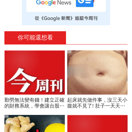
你可能還想看
PR
勤勞無法變有錢！建立正確
起床就先做件事，沒三天小
的財務系統，學會讓台股與
腹就不見了! 肚子一天天變
美股同時為你工作的雙主場
小！
優勢
PR