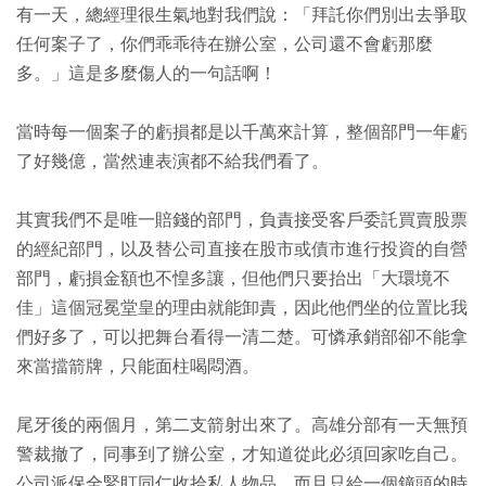
有一天，總經理很生氣地對我們說：「拜託你們別出去爭取
任何案子了，你們乖乖待在辦公室，公司還不會虧那麼
多。」這是多麼傷人的一句話啊！
當時每一個案子的虧損都是以千萬來計算，整個部門一年虧
了好幾億，當然連表演都不給我們看了。
其實我們不是唯一賠錢的部門，負責接受客戶委託買賣股票
的經紀部門，以及替公司直接在股市或債市進行投資的自營
部門，虧損金額也不惶多讓，但他們只要抬出「大環境不
佳」這個冠冕堂皇的理由就能卸責，因此他們坐的位置比我
們好多了，可以把舞台看得一清二楚。可憐承銷部卻不能拿
來當擋箭牌，只能面柱喝悶酒。
尾牙後的兩個月，第二支箭射出來了。高雄分部有一天無預
警裁撤了，同事到了辦公室，才知道從此必須回家吃自己。
公司派保全緊盯同仁收拾私人物品，而且只給一個鐘頭的時