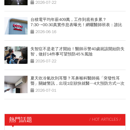
2026-07-22
台積電平均年薪409萬，工作到底有多累？
7:30→00:30真實作息表曝光！網曬醫師班表：誰比
較操？
2026-06-16
失智症不是老了才開始！醫師示警40歲就該開始防失
智，做好14件事可望預防45％風險
2026-07-22
夏天吹冷氣吹到耳聾？耳鼻喉科醫師揭「突發性耳
聾」關鍵警訊，出現1症狀快就醫…4大預防方式一次
看
2026-07-01
熱門話題
/ HOT ARTICLES /