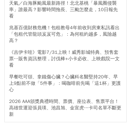
天氣／白海豚颱風最新路徑！北北基桃「暴風圈侵襲
率」誰最高？影響時間拖長、三颱怎麼走，10日報先
看
兆基百億財務危機！包租教母4年前收到房東私訊看出
「包租代管龍頭岌岌可危」：為何租約越多，風險越
高？
《吉伊卡哇》電影7/31上映！威秀影城特典、預售套
票…販售資訊整理，討伐棒+小卡必收、上映戲院一文
看
早餐吃可頌、拿鐵傷心臟？心臟科名醫堅持20年、早
上9點前不做「5件事」：喝咖啡前先喝「這1杯」更護
心
2026 AAA頒獎典禮時間、票價、座位表、售票平台！
高雄世運迎張員瑛、池昌旭、金宣虎…卡司名單不斷更
新