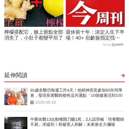
檸檬搭配它，臉上斑點全部
退休前十年：決定人生下半
消失了，小肚子都變平坦了
場！40+ 壯齡族指定找藍
太太學包租代管，打造穩健
Ads by
月收10萬現金流、開啟財
富第二曲線
延伸閱讀
91歲名醫仍每週工作4天！他精神奕奕參加65年同學
會，發現長壽醫師都有這共通點「10個健康活到100
歲秘訣」
2026-06-16
中榮名醫13次動嘴開刀釀1死，2人認罪喊「培養醫師
不易」求緩刑！和被害人和解：未來會全力彌補