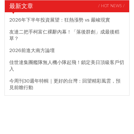
最新文章
/ HOT NEWS /
2026年下半年投資展望：狂熱漲勢 vs 嚴峻現實
友達二把手柯富仁裸辭內幕！「落後群創」成最後稻
草？
2026前進大南方論壇
佳世達集團艦隊無人機小隊起飛！鎖定美日頂級客戶切
入
今周刊30週年特輯｜更好的台灣：回望精彩風雲，預
見前瞻行動