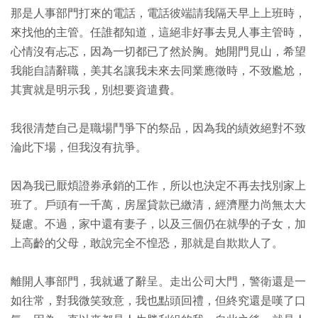
那是人事部門打來的電話，電話彼端請我隔天早上上班時，
來找他的主管。任誰都知道，這絕非好事去見人事主管時，
心情沒有忐忑，因為一切都已了然於胸。她開門見山，希望
我能自請辭職，美其名讓我未來去同業應徵時，不致尷尬，
其實就是明示我，別想要資遣費。
我很清楚自己是職場鬥爭下的祭品，因為我的績效絕對不致
淪此下場，但我沒有抗爭。
因為我已厭煩證券承銷的工作，所以也決定不再去找別家上
班了。戶頭有一千萬，房屋貸款已繳清，經濟壓力尚無太大
疑慮。不過，家中還有妻子，以及三個仍在就學的子女，加
上高齡的父母，敢說完全不惶恐，那就是自欺欺人了。
離開人事部門，我就遞了辭呈。走出公司大門，警衛還是一
如往常，對我微笑致意，我也點頭回禮，但終究還是嘆了口