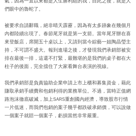
氣，因為一直以來都是人生勝利組的我，自此之後，就是人
們眼中的魯蛇了。
被要求自請辭職，絕非晴天霹靂，因為有太多跡象在幾個月
內都陸續出現了。春節尾牙就是第一支箭。當年尾牙辦在喜
來登飯店，席開五十桌以上，又請到當今綜藝一姐陶晶瑩主
持，不可謂不盛大。報到進場之後，才發現我們承銷部被安
排在最後一排，這還不打緊，最難堪的是我們的桌子都在大
柱子的後面，完全擋住了大家看舞台表演的視線。
我們承銷部是負責協助企業申請上市上櫃和募集資金，藉此
賺取承銷手續費和包銷利得的業務單位。不過，當時正值網
路泡沫徹底破滅，加上SARS重創國內經濟，導致股市行情
一片低迷，而我們包銷的案子幾乎都跌破承銷價，可以說做
一個案子就賠一個案子，虧損當然非常嚴重。