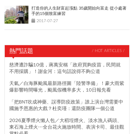
打造你的人生財富起漲點 35歲開始向富走 從小處著
手的15個致富練習
2017-07-27
熱門話題
/ HOT ARTICLES /
慈濟遭詐騙10億，蔣萬安稱「政府買夠疫苗，民間就
不用採購」！謝金河：這句話說得不夠公道
天氣／白海豚颱風最新路徑圖「陸警準備」！豪大雨紫
爆影響時間曝光，颱風假機率多大，10日報先看
「把BNT吹成神藥、誤導防疫政策」誰上演台灣需要中
國施予恩惠的大戲？杜奕瑾：還防疫團隊一個公道
2026夏季煙火懶人包／大稻埕煙火、淡水漁人碼頭、
東石海上煙火…全台花火施放時間、表演卡司、最佳觀
賞點必看