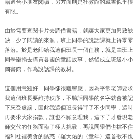
籍適合小朋友閱讀，另方面則是社教館的藏書似乎很
有限。
由於需要查閱卡片去調借書籍，就讓大家更加興致缺
缺，少了閱讀的來源，班上同學的說話課就上得零零
落落。於是老師給我這個班長一個任務，就是由班上
同學樂捐去購買各國的童話故事，然後成立班級小小
圖書館，作為說話課的教材。
這個用意雖好，同學卻很難響應，因為平常老師要求
我這個班長要維持秩序，不聽話同學的名字就會被記
下來受處罰，因此我這個班長得罪了不少同學，這時
再要求大家捐款，誰也不願意理我，這下子才發現老
師交代的任務面臨了極大挑戰，再說同學們也擋不住
福利社裡美食的誘惑（羅大佑的〈童年〉這首歌不也