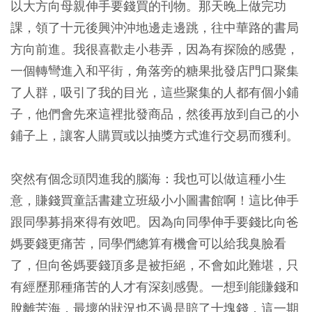
以大方向母親伸手要錢買的刊物。那天晚上做完功
課，領了十元後興沖沖地邊走邊跳，往中華路的書局
方向前進。我很喜歡走小巷弄，因為有探險的感覺，
一個轉彎進入和平街，角落旁的糖果批發店門口聚集
了人群，吸引了我的目光，這些聚集的人都有個小鋪
子，他們會先來這裡批發商品，然後再放到自己的小
鋪子上，讓客人購買或以抽獎方式進行交易而獲利。
突然有個念頭閃進我的腦海：我也可以做這種小生
意，賺錢買童話書建立班級小小圖書館啊！這比伸手
跟同學募捐來得有效吧。因為向同學伸手要錢比向爸
媽要錢更痛苦，同學們總算有機會可以給我臭臉看
了，但向爸媽要錢頂多是被拒絕，不會如此難堪，只
有經歷那種痛苦的人才有深刻感覺。一想到能賺錢和
脫離苦海，最壞的狀況也不過是賠了十塊錢，這一期