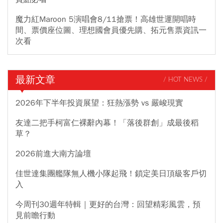
魔力紅Maroon 5演唱會8/11搶票！高雄世運開唱時
間、票價座位圖、理想國會員優先購、拓元售票資訊一
次看
最新文章
/ HOT NEWS /
2026年下半年投資展望：狂熱漲勢 vs 嚴峻現實
友達二把手柯富仁裸辭內幕！「落後群創」成最後稻
草？
2026前進大南方論壇
佳世達集團艦隊無人機小隊起飛！鎖定美日頂級客戶切
入
今周刊30週年特輯｜更好的台灣：回望精彩風雲，預
見前瞻行動