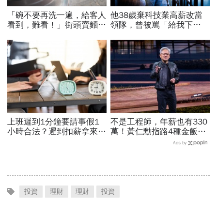
「碗不要再洗一遍，給客人
他38歲棄科技業高薪改當
看到，難看！」街頭賣麵
領隊，曾被罵「給我下
30年的攤販父親，用身教
跪」：在台灣很多人怕失
教會我什麼叫「職業道德」
敗，但人要餓死真的不容易
上班遲到1分鐘要請事假1
不是工程師，年薪也有330
小時合法？遲到扣薪拿來聚
萬！黃仁勳指路4種金飯
餐就OK？法院認證了…遲
碗：免大學畢、人人有機會
Ads by
到不支薪這樣算
過優渥生活…AI時代搶手職
業曝光
投資
理財
理財
投資