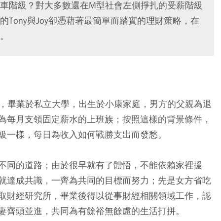
車階級？對大多數還在M型社會左側掙扎的受薪階級
Tony與Joy卻憑藉著最簡單而踏實的理財策略，在
。
末段班，畢業於私立大學，出生於小康家庭，男方的父親為退
為每月支領固定薪水的上班族；按照這樣的背景條件，
級一樣，每日為收入如何戰勝支出而發愁。
不同的道路；由於很早就有了體悟，不能依賴家裡援
就達成共識，一齊為共同的目標而努力；先是女方省吃
取財經研究所，畢業後得以從事財經相關領域工作，認
妻齊頭並進，共同為有餘裕無餘慮的生活打拼。