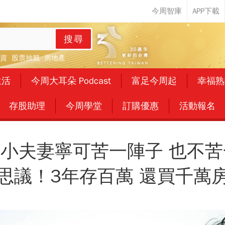
搜尋
資
股票抽籤
房地產
生活
今周大耳朵 Podcast
富足今周起
幸福熟
存股助理
今周學堂
訂購優惠
活動報名
歲小夫妻寧可苦一陣子 也不苦
思議！3年存百萬 還買千萬