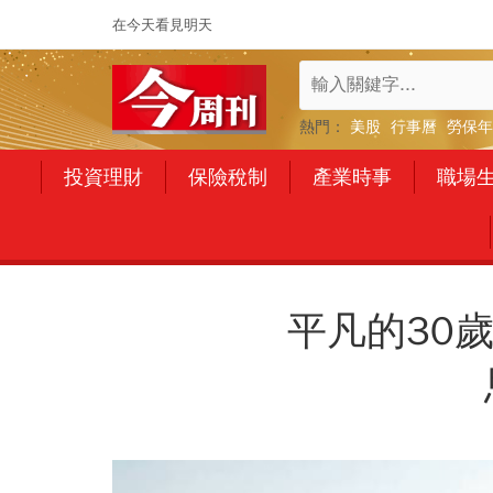
在今天看見明天
熱門：
美股
行事曆
勞保年
投資理財
保險稅制
產業時事
職場
平凡的30