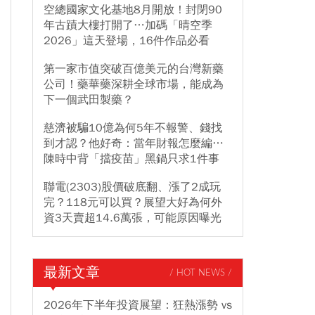
空總國家文化基地8月開放！封閉90
年古蹟大樓打開了…加碼「晴空季
2026」這天登場，16件作品必看
第一家市值突破百億美元的台灣新藥
公司！藥華藥深耕全球市場，能成為
下一個武田製藥？
慈濟被騙10億為何5年不報警、錢找
到才認？他好奇：當年財報怎麼編…
陳時中背「擋疫苗」黑鍋只求1件事
聯電(2303)股價破底翻、漲了2成玩
完？118元可以買？展望大好為何外
資3天賣超14.6萬張，可能原因曝光
最新文章
/ HOT NEWS /
2026年下半年投資展望：狂熱漲勢 vs