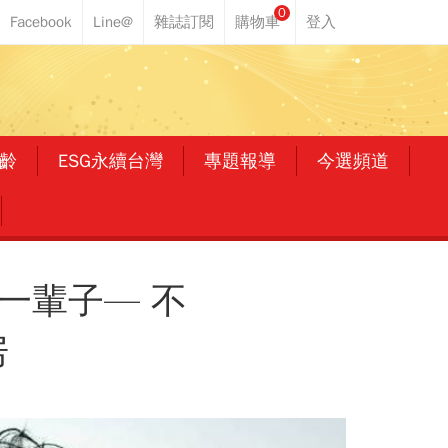
0
齡
ESG永續台灣
專題報導
今選頻道
一輩子— 不
房