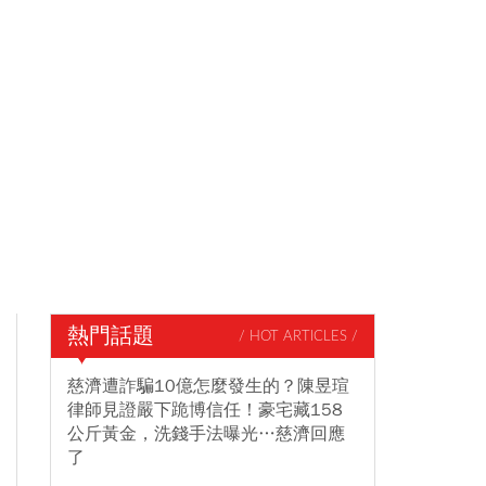
熱門話題
/ HOT ARTICLES /
慈濟遭詐騙10億怎麼發生的？陳昱瑄
律師見證嚴下跪博信任！豪宅藏158
公斤黃金，洗錢手法曝光…慈濟回應
了