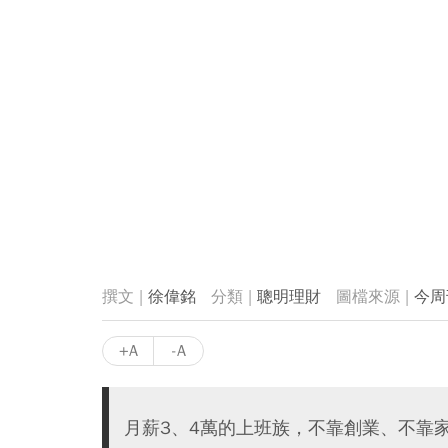
徐偉銘
聰明理財
今周
+A
-A
月薪3、4萬的上班族，不靠創業、不靠家