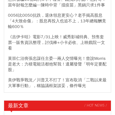
當年財報怎麼編…陳時中背「擋疫苗」黑鍋只求1件事
0056比0050抗跌，退休領息更安心？老手揭高股息
「4大致命傷」：股息再投入也追不上，13年總報酬竟
輸600％
《吉伊卡哇》電影7/31上映！威秀影城特典、預售套
票…販售資訊整理，討伐棒+小卡必收、上映戲院一文
看
黃崇仁治喪張忠謀任主委…兩人交情曝光！曾說Morris
是老大：力積電能活都他幫我！遺屬發聲「明年定要配
股」
美伊戰爭戰況／川普又不打了！宣布取消「二戰以來最
大軍事行動」，稱協議框架談妥，條件曝光
最新文章
/ HOT NEWS /