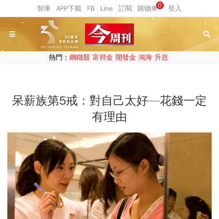
0
熱門：
鋼鐵股
富邦金
開發金
鴻海
升息
呆薪族第5戒：對自己太好—花錢一定
有理由