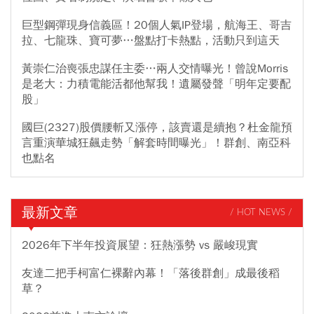
巨型鋼彈現身信義區！20個人氣IP登場，航海王、哥吉
拉、七龍珠、寶可夢…盤點打卡熱點，活動只到這天
黃崇仁治喪張忠謀任主委…兩人交情曝光！曾說Morris
是老大：力積電能活都他幫我！遺屬發聲「明年定要配
股」
國巨(2327)股價腰斬又漲停，該賣還是續抱？杜金龍預
言重演華城狂飆走勢「解套時間曝光」！群創、南亞科
也點名
最新文章
/ HOT NEWS /
2026年下半年投資展望：狂熱漲勢 vs 嚴峻現實
友達二把手柯富仁裸辭內幕！「落後群創」成最後稻
草？