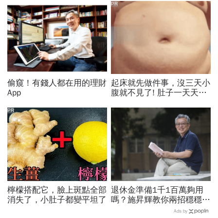
PR
偷窺！有錢人都在用的理財
起床就先做件事，沒三天小
App
腹就不見了! 肚子一天天變
小！
PR
檸檬搭配它，臉上斑點全部
退休金準備1千1百萬夠用
消失了，小肚子都變平坦了
嗎？施昇輝教你兩招穩穩
賺，擁有「不窮」的第三人
Ads by