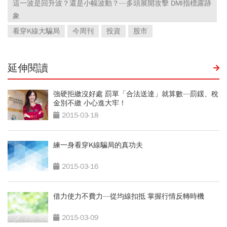
這一波是回升波？還是小幅波動？—多頭展開攻擊 DMI指標露跡
象
看穿K線大騙局
今周刊
投資
股市
延伸閱讀
強硬拒繳沒好處 罰單「合法送達」就算數—罰鍰、稅
金別不繳 小心進大牢！
2015-03-18
練一身看穿K線騙局的真功夫
2015-03-16
借力使力不費力—從均線扣抵 掌握行情反轉時機
2015-03-09