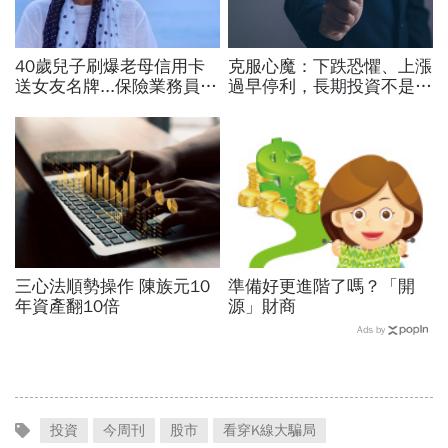
40歲兒子刷爆老母信用卡
克服心魔：下跌恐懼、上漲
送女友名牌...保險業務員看
過早停利，長期投資不是每
「啃老」：問題不在溺愛，
天看股價，而是定期看生意
而是父母用錢換孩子的愛
三心法順勢操作 陳族元10
準備好更進階了嗎？「開
年資產翻10倍
源」財商
Ads by
投資
今周刊
股市
看穿K線大騙局