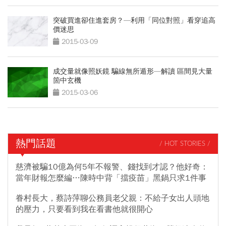
突破買進卻住進套房？—利用「同位對照」看穿追高
價迷思
2015-03-09
成交量就像照妖鏡 騙線無所遁形—解讀 區間見大量
箇中玄機
2015-03-06
熱門話題
/ HOT STORIES /
慈濟被騙10億為何5年不報警、錢找到才認？他好奇：
當年財報怎麼編…陳時中背「擋疫苗」黑鍋只求1件事
眷村長大，蔡詩萍聊公務員老父親：不給子女出人頭地
的壓力，只要看到我在看書他就很開心