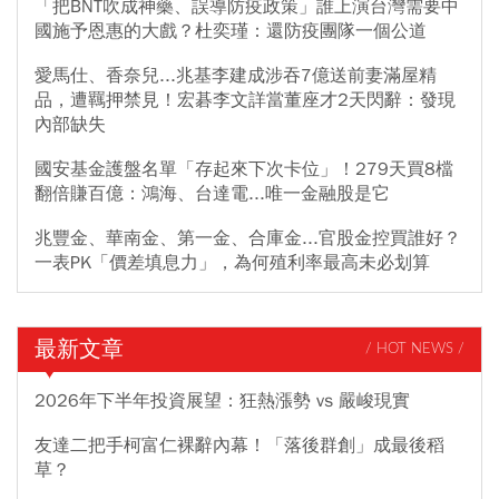
「把BNT吹成神藥、誤導防疫政策」誰上演台灣需要中
國施予恩惠的大戲？杜奕瑾：還防疫團隊一個公道
愛馬仕、香奈兒...兆基李建成涉吞7億送前妻滿屋精
品，遭羈押禁見！宏碁李文詳當董座才2天閃辭：發現
內部缺失
國安基金護盤名單「存起來下次卡位」！279天買8檔
翻倍賺百億：鴻海、台達電...唯一金融股是它
兆豐金、華南金、第一金、合庫金...官股金控買誰好？
一表PK「價差填息力」，為何殖利率最高未必划算
最新文章
/ HOT NEWS /
2026年下半年投資展望：狂熱漲勢 vs 嚴峻現實
友達二把手柯富仁裸辭內幕！「落後群創」成最後稻
草？