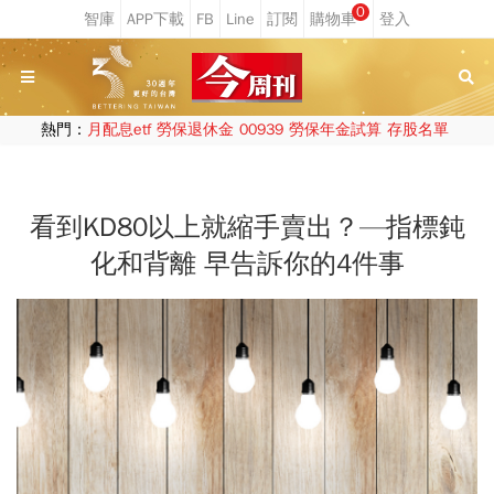
0
熱門：
月配息etf
勞保退休金
00939
勞保年金試算
存股名單
看到KD80以上就縮手賣出？—指標鈍
化和背離 早告訴你的4件事