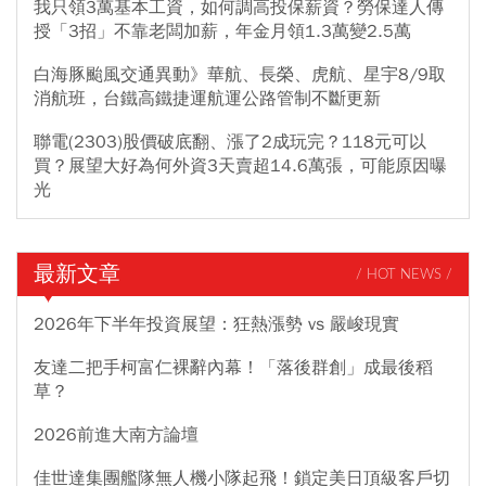
我只領3萬基本工資，如何調高投保薪資？勞保達人傳
授「3招」不靠老闆加薪，年金月領1.3萬變2.5萬
白海豚颱風交通異動》華航、長榮、虎航、星宇8/9取
消航班，台鐵高鐵捷運航運公路管制不斷更新
聯電(2303)股價破底翻、漲了2成玩完？118元可以
買？展望大好為何外資3天賣超14.6萬張，可能原因曝
光
最新文章
/ HOT NEWS /
2026年下半年投資展望：狂熱漲勢 vs 嚴峻現實
友達二把手柯富仁裸辭內幕！「落後群創」成最後稻
草？
2026前進大南方論壇
佳世達集團艦隊無人機小隊起飛！鎖定美日頂級客戶切