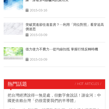
練一身看穿K線騙局的真功夫
2015-03-16
突破買進卻住進套房？—利用「同位對照」看穿追高
價迷思
2015-03-09
借力使力不費力—從均線扣抵 掌握行情反轉時機
2015-03-09
熱門話題
/ HOT ARTICLES /
把台灣經濟說得一無是處，但數字會說話！謝金河：中
國更依賴台灣「仍很需要我們的半導體」