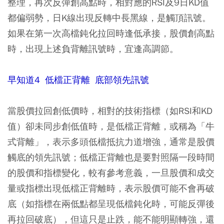
整理，再次反彈創高點時，相對應的RSI及9日KD值
都偏弱勢，日K線出現反轉中長黑線，是觸頂訊號。
如果在第一次高檔鈍化拉回時逢低承接，股價創高點
時，出現上述負背離訊號時，宜逢高調節。
早知道4 低檔正背離 底部領先訊號
當股價拉回創低價時，相對的技術指標（如RSI和KD
值）卻未同步創低值時，是低檔正背離，或稱為「牛
式背離」，表示多頭低檔抵抗力道增強，通常是股價
觸底的領先訊號；低檔正背離也是要對照隔一段時間
的股價和指標變化，較有參考意義，一旦股價和成交
量或指標出現低檔正背離時，表示股價可能不會再破
底（如指標在兩低點都呈現低檔鈍化時，可能反彈後
再拉回破底），但這只是止跌，能不能明顯轉強，還