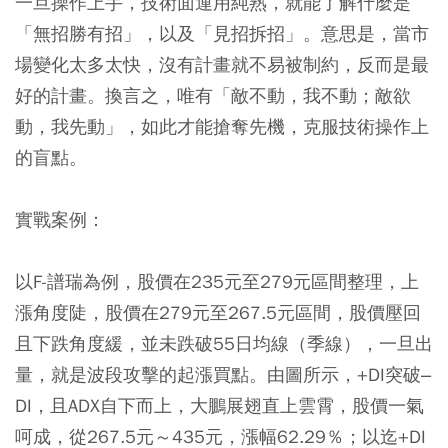
一旦操作上手，技術面運用純熟，就能了解什麼是
「無招勝有招」，以及「見招拆招」。意思是，當市
場變化太多太快，沒有計畫就不易被制約，反而是最
好的計畫。換言之，唯有「敵不動，我不動；敵欲
動，我先動」，如此才能搶奪先機，克服技術操作上
的盲點。
實戰案例：
以F-譜瑞為例，股價在235元至279元區間整理，上
漲角度陡，股價在279元至267.5元區間，股價壓回
且下跌角度緩，並未跌破55日均線（季線），一旦出
量，就是波段攻擊的起漲買點。由圖所示，+DI突破–
DI，且ADX自下而上，大鵬展翅直上雲霄，股價一氣
呵成，從267.5元～435元，漲幅62.29％；以迄+DI