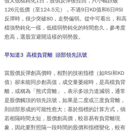
值又低檔鈍化1日，股價反彈後拉回，只小幅跌破
126元低價（至124.5元），不過9日KD值和6日RSI
反彈時，很少突破80，走勢偏弱。從中可看出，和高
檔強勢鈍化一樣，低檔弱勢鈍化的時間愈久，參考度
愈高，選股宜避開這樣的弱勢股。
早知道3 高檔負背離 頭部領先訊號
當股價反彈創高價時，相對的技術指標（如RSI和KD
值）卻未能同步創高值，成交量萎縮時，是高檔負背
離，或稱為「熊式背離」，表示多頭力道減弱，通常
是股價觸頂的領先訊號，如果是二度或三度負背離，
則頭部形成的可能性愈大；基於指標的計算方式，徜
若相隔時間太短，股價創高價，較容易有負背離現
象，因此要對照隔一段時間的股價和指標變化，較有