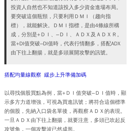
投資人自然也不知道該投入多少資金進場布局。
要突破這個瓶頸，只要利用ＤＭＩ（趨向指
標），就能解決。ＤＭＩ指標，是由4條線所構
成，分別是+ＤＩ、–ＤＩ、ＡＤＸ及ＡＤＸＲ。
當+DI值突破–DI值時，代表行情翻多，搭配ADX
由下往上翻揚，就是多頭展開攻擊的訊號。
搭配均量線觀察 緩步上升準備加碼
以尋找個股買點為例，當+ＤＩ值突破–ＤＩ值時，顯
示多方力道增強，可視為買進訊號；將符合這個標準
的個股，先納入口袋名單後，再觀察ＡＤＸ的表現。
一旦ＡＤＸ由下往上翻揚，就要注意，多頭已吹起反
攻號角，一個攻擊波已然成形。