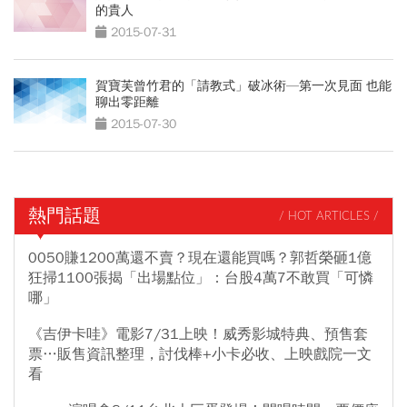
的貴人
2015-07-31
賀寶芙曾竹君的「請教式」破冰術—第一次見面 也能
聊出零距離
2015-07-30
熱門話題
/ HOT ARTICLES /
0050賺1200萬還不賣？現在還能買嗎？郭哲榮砸1億
狂掃1100張揭「出場點位」：台股4萬7不敢買「可憐
哪」
《吉伊卡哇》電影7/31上映！威秀影城特典、預售套
票…販售資訊整理，討伐棒+小卡必收、上映戲院一文
看