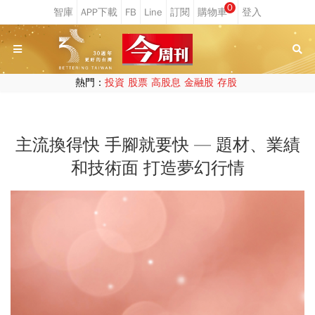
0
熱門：
投資
股票
高股息
金融股
存股
主流換得快 手腳就要快 — 題材、業績
和技術面 打造夢幻行情