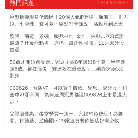
熱門話題
/ HOT STORIES /
巨型鋼彈現身信義區！20個人氣IP登場，航海王、哥吉
拉、七龍珠、寶可夢…盤點打卡熱點，活動只到這天
欣興、南電、景碩、臻鼎-KY、金居、尖點...PCB買誰
最賺？杜金龍點名「這檔」爆炸性強漲，11月末升段
首選
56歲才開始買股票，家庭主婦8年滾出8千萬！半年暴
賺5成、卻在股災「輝達殺在最低點」...她靠3個心法
翻身
009826「台版VT」可以買？股價、配息、成分股…和
全球VT哪不同，為何連周冠男都說009826上市是邁大
步？
父親節優惠／麥當勞買一送一、六福村免費玩！必勝
客、肯德基、遊樂園…29家速食餐飲飯店好康必收