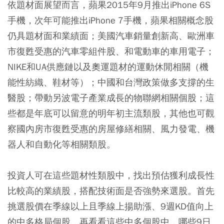
依題材面展望而言，蘋果2015年9月推出iPhone 6S
手機，次年可能推出iPhone 7手機，蘋果相關概念股
仍具題材面和業績面；美國汽車銷量創新高、歐洲車
市復甦受惠的汽車零組件股、和電動車的車用電子；
NIKE和UA供應鏈以及奧運題材的運動休閒相關（機
能性紡織、鞋材等）；中國和台灣政策做多支撐的生
醫股；帶動另波電子產業成長的物聯網相關個股；這
些都是年底可以留意的明年初主流類股，其他也可觀
察國內房市復甦受惠的房屋修繕相關、風力發電、機
器人和自動化等相關類股。
投資人可在這些題材性類股中，找出預估獲利成長性
比較高的業績股，搭配技術面是否強勢來選股。首先
挑選股價在季線以上且季線上揚助漲、9週KD值向上
的中多格局個股，再看看這些中多個股中，哪些9日