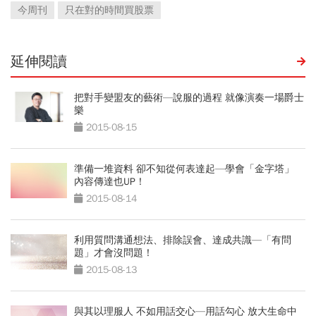
今周刊
只在對的時間買股票
延伸閱讀
把對手變盟友的藝術—說服的過程 就像演奏一場爵士
樂
2015-08-15
準備一堆資料 卻不知從何表達起—學會「金字塔」
內容傳達也UP！
2015-08-14
利用質問溝通想法、排除誤會、達成共識—「有問
題」才會沒問題！
2015-08-13
與其以理服人 不如用話交心—用話勾心 放大生命中