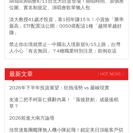
aespa演唱會8/11台北大巨蛋登場！開唱時間、票價座
位圖、實名制規定、演唱會歌單懶人包
淡大教授41歲才投資，靠1招年賺15％！小資族「勝率
最高」ETF配置法公開：0050搭配這1種「越簡單越好
賺」
禁止你出境就禁止…中國出入境新規9/15上路，台灣
人小心「有去無回」？4種職業特別注意：前例在這
最新文章
/ HOT NEWS /
2026年下半年投資展望：狂熱漲勢 vs 嚴峻現實
友達二把手柯富仁裸辭內幕！「落後群創」成最後稻
草？
2026前進大南方論壇
佳世達集團艦隊無人機小隊起飛！鎖定美日頂級客戶切