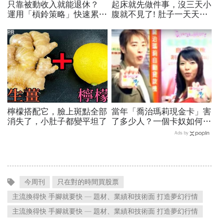
只靠被動收入就能退休？
起床就先做件事，沒三天小
運用「槓鈴策略」快速累積
腹就不見了! 肚子一天天變
第一桶金才是關鍵！
小！
PR
檸檬搭配它，臉上斑點全部
當年「喬治瑪莉現金卡」害
消失了，小肚子都變平坦了
了多少人？一個卡奴如何把
500萬債務變成只還23萬
Ads by
今周刊
只在對的時間買股票
主流換得快 手腳就要快 — 題材、業績和技術面 打造夢幻行情
主流換得快 手腳就要快 — 題材、業績和技術面 打造夢幻行情