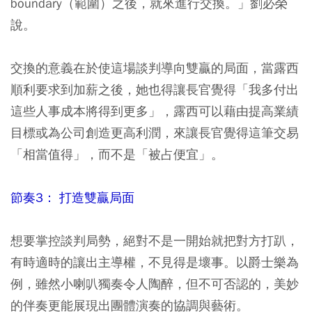
boundary（範圍）之後，就來進行交換。」劉必榮
說。
交換的意義在於使這場談判導向雙贏的局面，當露西
順利要求到加薪之後，她也得讓長官覺得「我多付出
這些人事成本將得到更多」，露西可以藉由提高業績
目標或為公司創造更高利潤，來讓長官覺得這筆交易
「相當值得」，而不是「被占便宜」。
節奏3： 打造雙贏局面
想要掌控談判局勢，絕對不是一開始就把對方打趴，
有時適時的讓出主導權，不見得是壞事。以爵士樂為
例，雖然小喇叭獨奏令人陶醉，但不可否認的，美妙
的伴奏更能展現出團體演奏的協調與藝術。