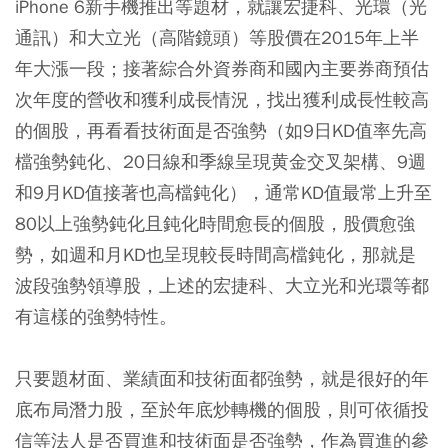
iPhone 6新手機推出等題材，就讓宏捷科、光環（光
通訊）和大立光（高階鏡頭）等股價在2015年上半
年大漲一段；接著綜合外資券商和國內主要券商預估
次年度的營收和獲利成長情況，找出獲利成長性較高
的個股，再看看技術面是否強勢（如9日KD值率先高
檔強勢鈍化、20日線和季線呈現黄金交叉架構、9週
和9月KD值接著也高檔鈍化），通常KD值最常上升至
80以上強勢鈍化且鈍化時間愈長的個股，股價愈強
勢，如週和月KD也呈現較長時間高檔鈍化，那就是
波段強勢領導股，上述的宏捷科、大立光和光環等都
有這樣的強勢特性。
只要題材面、業績面和技術面都強勢，就是很好的年
底布局潛力股，至於年底炒轉機的個股，則可依循投
信等法人是否買進和技術面是否強勢，作為買進的參