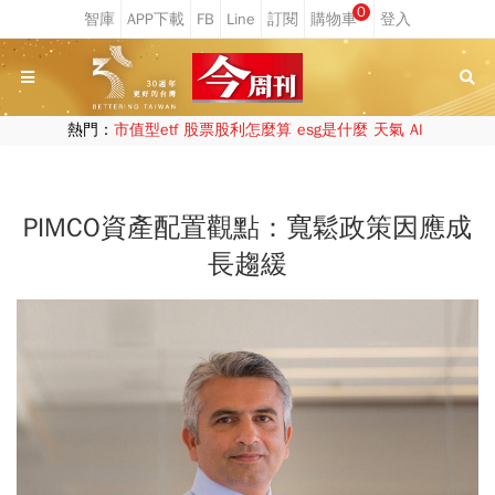
0
熱門：
市值型etf
股票股利怎麼算
esg是什麼
天氣
AI
PIMCO資產配置觀點：寬鬆政策因應成
長趨緩