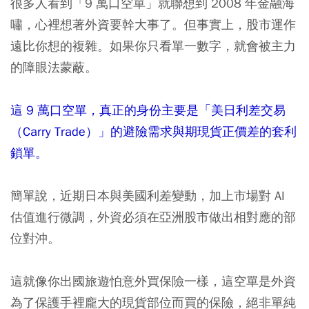
很多人看到「9 萬口空單」就聯想到 2008 年金融海
嘯，心裡想著外資要幹大事了。但事實上，股市運作
遠比你想的複雜。如果你只看單一數字，就會被主力
的障眼法蒙蔽。
這 9 萬口空單，真正的身份主要是「美日利差交易
（Carry Trade）」的避險需求與期現貨正價差的套利
鎖單。
簡單說，近期日本與美國利差變動，加上市場對 AI
估值進行微調，外資必須在亞洲股市做出相對應的部
位對沖。
這就像你出國旅遊怕意外買保險一樣，這空單是外資
為了保護手裡龐大的現貨部位而買的保險，絕非單純