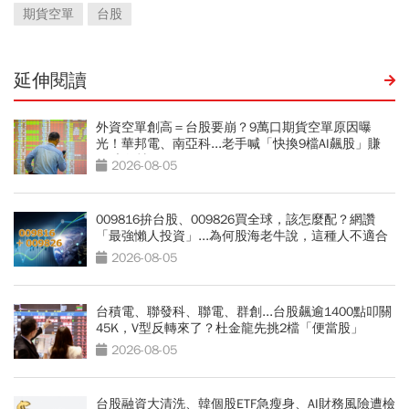
期貨空單
台股
延伸閱讀
外資空單創高＝台股要崩？9萬口期貨空單原因曝
光！華邦電、南亞科...老手喊「快換9檔AI飆股」賺
Q3大行情
2026-08-05
009816拚台股、009826買全球，該怎麼配？網讚
「最強懶人投資」...為何股海老牛說，這種人不適合
買？
2026-08-05
台積電、聯發科、聯電、群創...台股飆逾1400點叩關
45K，V型反轉來了？杜金龍先挑2檔「便當股」
2026-08-05
台股融資大清洗、韓個股ETF急瘦身、AI財務風險遭檢