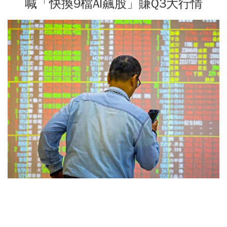
喊「快換9檔AI飆股」賺Q3大行情