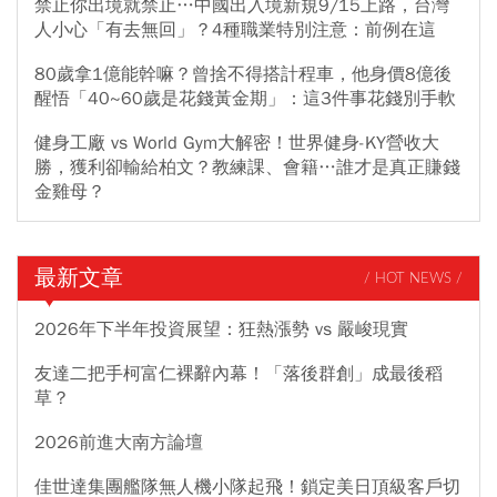
禁止你出境就禁止…中國出入境新規9/15上路，台灣
人小心「有去無回」？4種職業特別注意：前例在這
80歲拿1億能幹嘛？曾捨不得搭計程車，他身價8億後
醒悟「40~60歲是花錢黃金期」：這3件事花錢別手軟
健身工廠 vs World Gym大解密！世界健身-KY營收大
勝，獲利卻輸給柏文？教練課、會籍…誰才是真正賺錢
金雞母？
最新文章
/ HOT NEWS /
2026年下半年投資展望：狂熱漲勢 vs 嚴峻現實
友達二把手柯富仁裸辭內幕！「落後群創」成最後稻
草？
2026前進大南方論壇
佳世達集團艦隊無人機小隊起飛！鎖定美日頂級客戶切