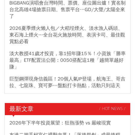
BIGBANG演唱會台灣時間、票價、座位圖出爐！實名制
台北高雄4場搶票日期、售票平台…GD/大聲/太陽全來
了
2026夏季煙火懶人包／大稻埕煙火、淡水漁人碼頭、
東石海上煙火…全台花火施放時間、表演卡司、最佳觀
賞點必看
淡大教授41歲才投資，靠1招年賺15％！小資族「勝率
最高」ETF配置法公開：0050搭配這1種「越簡單越好
賺」
巨型鋼彈現身信義區！20個人氣IP登場，航海王、哥吉
拉、七龍珠、寶可夢…盤點打卡熱點，活動只到這天
最新文章
/ HOT NEWS /
2026年下半年投資展望：狂熱漲勢 vs 嚴峻現實
友達二把手柯富仁裸辭內幕！「落後群創」成最後稻