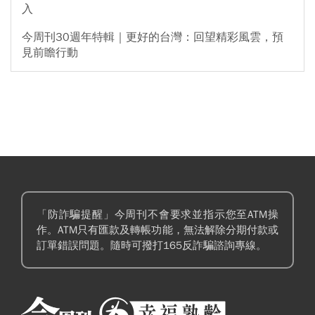
入
今周刊30週年特輯｜更好的台灣：回望精彩風雲，預
見前瞻行動
「防詐騙提醒」今周刊不會要求並指示您至ATM操
作。ATM只有匯款及轉帳功能，無法解除分期付款或
訂單錯誤問題。隨時可撥打165反詐騙諮詢專線。