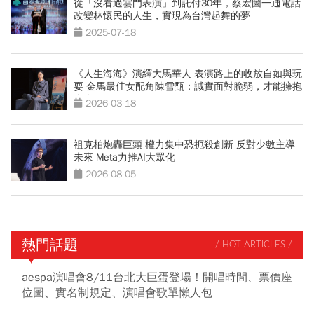
從「沒看過雲門表演」到託付30年，蔡宏圖一通電話
改變林懷民的人生，實現為台灣起舞的夢
2025-07-18
《人生海海》演繹大馬華人 表演路上的收放自如與玩
耍 金馬最佳女配角陳雪甄：誠實面對脆弱，才能擁抱
自由
2026-03-18
祖克柏炮轟巨頭 權力集中恐扼殺創新 反對少數主導
未來 Meta力推AI大眾化
2026-08-05
熱門話題
/ HOT ARTICLES /
aespa演唱會8/11台北大巨蛋登場！開唱時間、票價座
位圖、實名制規定、演唱會歌單懶人包