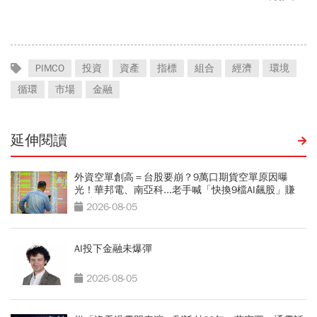
PIMCO
投資
資產
指標
組合
經濟
環境
循環
市場
金融
延伸閱讀
外資空單創高＝台股要崩？9萬口期貨空單原因曝
光！華邦電、南亞科...老手喊「快換9檔AI飆股」賺
Q3大行情
2026-08-05
AI投下金融未爆彈
2026-08-05