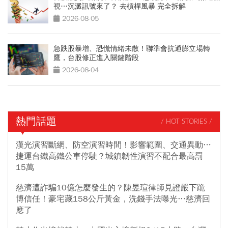
視…沉澱訊號來了？ 去槓桿風暴 完全拆解
2026-08-05
急跌股暴增、恐慌情緒未散！聯準會抗通膨立場轉
鷹，台股修正進入關鍵階段
2026-08-04
熱門話題
/ HOT STORIES /
漢光演習斷網、防空演習時間！影響範圍、交通異動…
捷運台鐵高鐵公車停駛？城鎮韌性演習不配合最高罰
15萬
慈濟遭詐騙10億怎麼發生的？陳昱瑄律師見證嚴下跪
博信任！豪宅藏158公斤黃金，洗錢手法曝光…慈濟回
應了