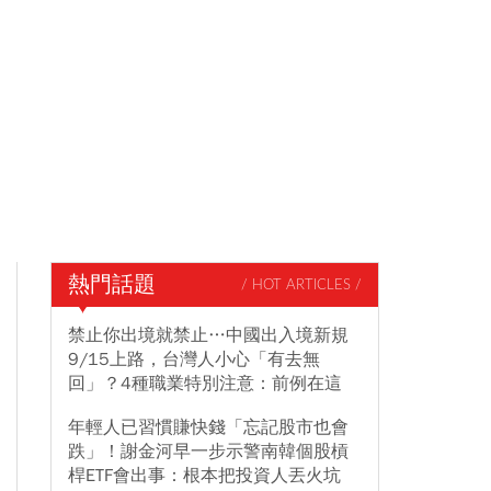
熱門話題
/ HOT ARTICLES /
禁止你出境就禁止…中國出入境新規
9/15上路，台灣人小心「有去無
回」？4種職業特別注意：前例在這
年輕人已習慣賺快錢「忘記股市也會
跌」！謝金河早一步示警南韓個股槓
桿ETF會出事：根本把投資人丟火坑