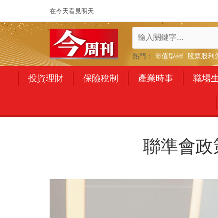
在今天看見明天
熱門：
市值型etf
股票股利
投資理財
保險稅制
產業時事
職場
聯準會政