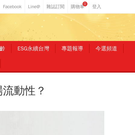
0
齡
ESG永續台灣
專題報導
今選頻道
場流動性？