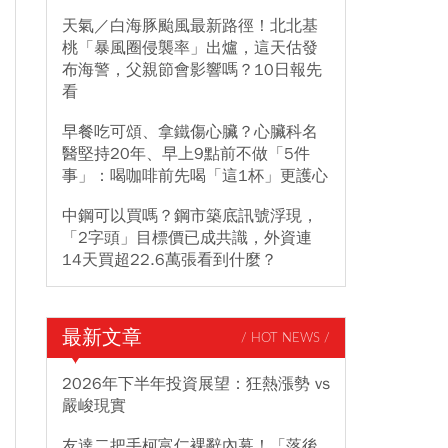
天氣／白海豚颱風最新路徑！北北基
桃「暴風圈侵襲率」出爐，這天估發
布海警，父親節會影響嗎？10日報先
看
早餐吃可頌、拿鐵傷心臟？心臟科名
醫堅持20年、早上9點前不做「5件
事」：喝咖啡前先喝「這1杯」更護心
中鋼可以買嗎？鋼市築底訊號浮現，
「2字頭」目標價已成共識，外資連
14天買超22.6萬張看到什麼？
最新文章
/ HOT NEWS /
2026年下半年投資展望：狂熱漲勢 vs
嚴峻現實
友達二把手柯富仁裸辭內幕！「落後