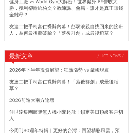
健身工廠 vs World Gym大解密！世界健身-KY營收大
勝，獲利卻輸給柏文？教練課、會籍…誰才是真正賺錢
金雞母？
友達二把手柯富仁裸辭內幕！彭双浪親自找回來的接班
人，為何最後撕破臉？「落後群創」成最後稻草？
最新文章
/ HOT NEWS /
2026年下半年投資展望：狂熱漲勢 vs 嚴峻現實
友達二把手柯富仁裸辭內幕！「落後群創」成最後稻
草？
2026前進大南方論壇
佳世達集團艦隊無人機小隊起飛！鎖定美日頂級客戶切
入
今周刊30週年特輯｜更好的台灣：回望精彩風雲，預