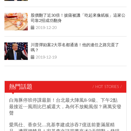
股價翻了近30倍！披薩被譏「吃起來像紙板」這家公
司靠2招成功翻身
2019-12-20
川普彈劾案2大罪名都通過！他的連任之路完蛋了
嗎？
2019-12-19
熱門話題
/ HOT STORIES /
白海豚停班停課最新！台北最大陣風8-9級、下午2點
最接近…風雨比巴威還大，為何不放颱風假？蔣萬安發
聲
愛馬仕、香奈兒...兆基李建成涉吞7億送前妻滿屋精