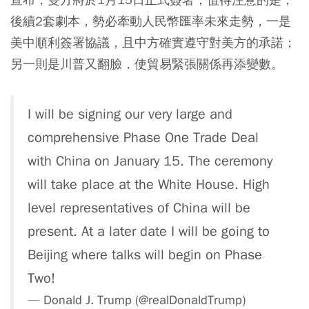
後續2套劇本，勢必牽動人民幣匯率未來走勢，一是
美中順利簽署協議，且中方確實遵守對美方的承諾；
另一則是川普又翻臉，使貿易緊張關係再添變數。
I will be signing our very large and
comprehensive Phase One Trade Deal
with China on January 15. The ceremony
will take place at the White House. High
level representatives of China will be
present. At a later date I will be going to
Beijing where talks will begin on Phase
Two!
— Donald J. Trump (@realDonaldTrump)