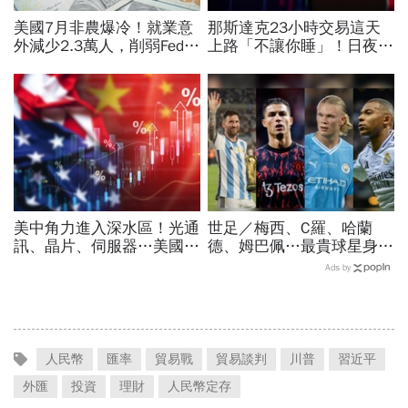
美國7月非農爆冷！就業意
那斯達克23小時交易這天
外減少2.3萬人，削弱Fed升
上路「不讓你睡」！日夜盤
息機率...金價大漲逾7%，
時間、新舊制差異…圈內人
創7個月來最佳單周
喊：下單前注意一風險
美中角力進入深水區！光通
世足／梅西、C羅、哈蘭
訊、晶片、伺服器…美國制
德、姆巴佩…最貴球星身價
裁加碼，謝金河示警台灣
73億！選手排行出爐，法
Ads by
「這類人」處境危險又困難
國560億是墊底球隊77倍
人民幣
匯率
貿易戰
貿易談判
川普
習近平
外匯
投資
理財
人民幣定存