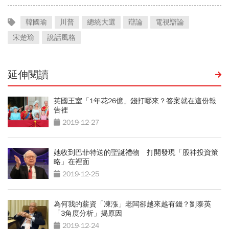
韓國瑜
川普
總統大選
辯論
電視辯論
宋楚瑜
說話風格
延伸閱讀
英國王室「1年花26億」錢打哪來？答案就在這份報
告裡
2019-12-27
她收到巴菲特送的聖誕禮物 打開發現「股神投資策
略」在裡面
2019-12-25
為何我的薪資「凍漲」老闆卻越來越有錢？劉泰英
「3角度分析」揭原因
2019-12-24