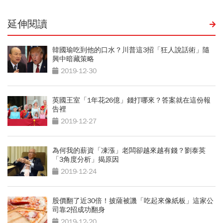
延伸閱讀
韓國瑜吃到他的口水？川普這3招「狂人說話術」隨
興中暗藏策略
2019-12-30
英國王室「1年花26億」錢打哪來？答案就在這份報
告裡
2019-12-27
為何我的薪資「凍漲」老闆卻越來越有錢？劉泰英
「3角度分析」揭原因
2019-12-24
股價翻了近30倍！披薩被譏「吃起來像紙板」這家公
司靠2招成功翻身
2019-12-20