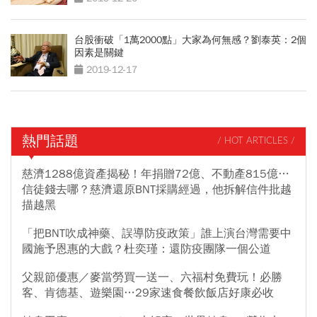
台股衝破「1萬2000點」大家為何無感？劉泰英：2個
因素是關鍵
2019-12-17
熱門話題
/ HOT ARTICLES /
慈濟1288億資產揭秘！年捐贈72億、不動產815億…
信徒錢去哪？慈濟還原BNT採購經過，他拆解信件批越
描越黑
「把BNT吹成神藥、誤導防疫政策」誰上演台灣需要中
國施予恩惠的大戲？杜奕瑾：還防疫團隊一個公道
父親節優惠／麥當勞買一送一、六福村免費玩！必勝
客、肯德基、遊樂園…29家速食餐飲飯店好康必收