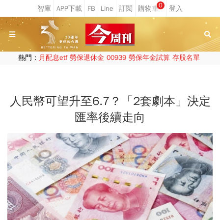
0
熱門：
月配息etf
勞保退休金
00939
勞保年金試算
存股名單
人民幣可望升至6.7？「2套劇本」決定
匯率後續走向