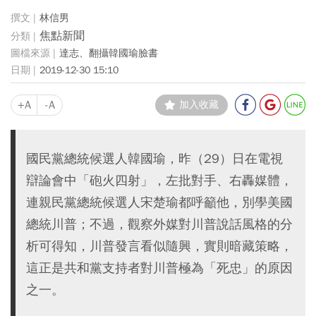
林信男
焦點新聞
達志、翻攝韓國瑜臉書
2019-12-30 15:10
+A
-A
加入收藏
國民黨總統候選人韓國瑜，昨（29）日在電視
辯論會中「砲火四射」，左批對手、右轟媒體，
連親民黨總統候選人宋楚瑜都呼籲他，別學美國
總統川普；不過，觀察外媒對川普說話風格的分
析可得知，川普發言看似隨興，實則暗藏策略，
這正是共和黨支持者對川普極為「死忠」的原因
之一。