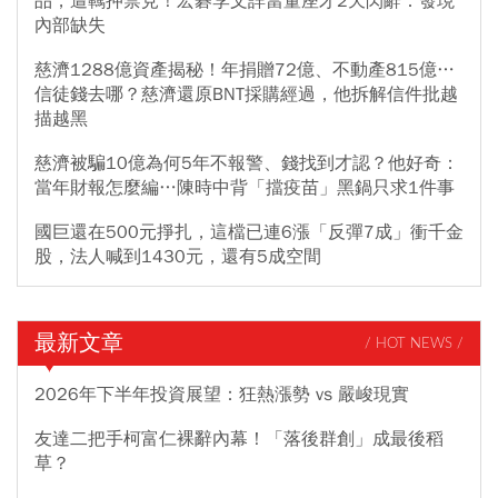
品，遭羈押禁見！宏碁李文詳當董座才2天閃辭：發現
內部缺失
慈濟1288億資產揭秘！年捐贈72億、不動產815億…
信徒錢去哪？慈濟還原BNT採購經過，他拆解信件批越
描越黑
慈濟被騙10億為何5年不報警、錢找到才認？他好奇：
當年財報怎麼編…陳時中背「擋疫苗」黑鍋只求1件事
國巨還在500元掙扎，這檔已連6漲「反彈7成」衝千金
股，法人喊到1430元，還有5成空間
最新文章
/ HOT NEWS /
2026年下半年投資展望：狂熱漲勢 vs 嚴峻現實
友達二把手柯富仁裸辭內幕！「落後群創」成最後稻
草？