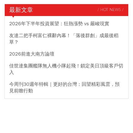
最新文章
/ HOT NEWS /
2026年下半年投資展望：狂熱漲勢 vs 嚴峻現實
友達二把手柯富仁裸辭內幕！「落後群創」成最後稻
草？
2026前進大南方論壇
佳世達集團艦隊無人機小隊起飛！鎖定美日頂級客戶切
入
今周刊30週年特輯｜更好的台灣：回望精彩風雲，預
見前瞻行動