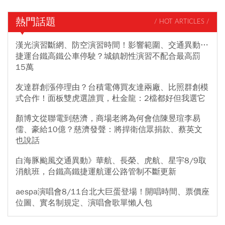
熱門話題
/ HOT ARTICLES /
漢光演習斷網、防空演習時間！影響範圍、交通異動…
捷運台鐵高鐵公車停駛？城鎮韌性演習不配合最高罰
15萬
友達群創漲停理由？台積電傳買友達兩廠、比照群創模
式合作！面板雙虎選誰買，杜金龍：2檔都好但我選它
顏博文從聯電到慈濟，商場老將為何會信陳昱瑄李易
儒、豪給10億？慈濟發聲：將捍衛信眾捐款、蔡英文
也說話
白海豚颱風交通異動》華航、長榮、虎航、星宇8/9取
消航班，台鐵高鐵捷運航運公路管制不斷更新
aespa演唱會8/11台北大巨蛋登場！開唱時間、票價座
位圖、實名制規定、演唱會歌單懶人包