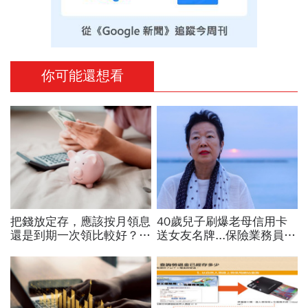
你可能還想看
把錢放定存，應該按月領息
40歲兒子刷爆老母信用卡
還是到期一次領比較好？關
送女友名牌...保險業務員看
於銀行存款，常被搞錯的那
「啃老」：問題不在溺愛，
些事
而是父母用錢換孩子的愛