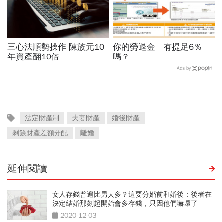
三心法順勢操作 陳族元10
你的勞退金 有提足6％
年資產翻10倍
嗎？
Ads by
法定財產制
夫妻財產
婚後財產
剩餘財產差額分配
離婚
延伸閱讀
女人存錢普遍比男人多？這要分婚前和婚後：後者在
決定結婚那刻起開始會多存錢，只因他們嚇壞了
2020-12-03