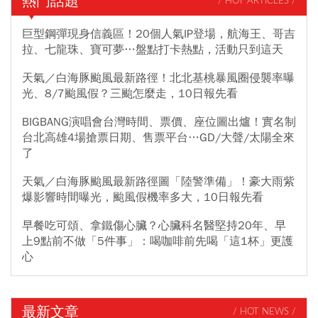
熱門話題
/ HOT ARTICLES /
巨型鋼彈現身信義區！20個人氣IP登場，航海王、哥吉
拉、七龍珠、寶可夢…盤點打卡熱點，活動只到這天
天氣／白海豚颱風最新路徑！北北基桃暴風圈侵襲率曝
光、8/7颱風假？三颱怎麼走，10日報先看
BIGBANG演唱會台灣時間、票價、座位圖出爐！實名制
台北高雄4場搶票日期、售票平台…GD/大聲/太陽全來
了
天氣／白海豚颱風最新路徑圖「陸警準備」！豪大雨紫
爆影響時間曝光，颱風假機率多大，10日報先看
早餐吃可頌、拿鐵傷心臟？心臟科名醫堅持20年、早
上9點前不做「5件事」：喝咖啡前先喝「這1杯」更護
心
最新文章
/ HOT NEWS /