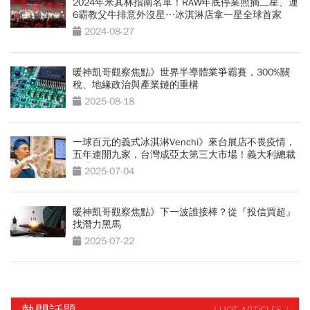
2024年米其林指南名單！RAW年底停業照摘二星、連
6霸教父牛排意外沒星…冰淇淋店拿一星全球首家
2024-08-27
暖神凱哥觀察焦點》世界半導體業爭霸賽，300%關
稅、地緣政治與產業鏈的重構
2025-08-18
一球百元的義式冰淇淋Venchi》來台展店不畏疫情，
五年連開九家，台灣成亞太第三大市場！義大利總裁
親曝關鍵
2025-07-04
暖神凱哥觀察焦點》下一波誰接棒？從『投信買超』
找潛力黑馬
2025-07-22