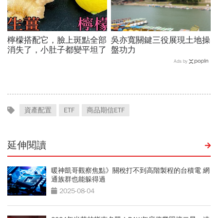
檸檬搭配它，臉上斑點全部
吳亦寬關鍵三役展現土地操
消失了，小肚子都變平坦了
盤功力
Ads by
資產配置
ETF
商品期信ETF
延伸閱讀
暖神凱哥觀察焦點》關稅打不到高階製程的台積電 網
通族群也能躲得過
2025-08-04