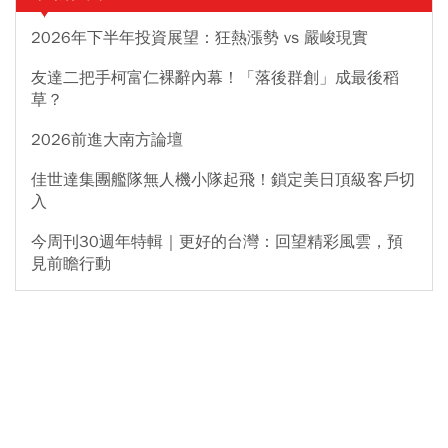
2026年下半年投資展望：狂熱漲勢 vs 嚴峻現實
友達二把手柯富仁裸辭內幕！「落後群創」成最後稻
草？
2026前進大南方論壇
佳世達集團艦隊無人機小隊起飛！鎖定美日頂級客戶切
入
今周刊30週年特輯｜更好的台灣：回望精彩風雲，預
見前瞻行動