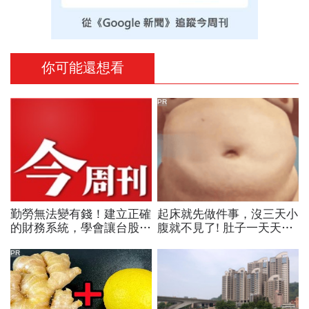
你可能還想看
PR
勤勞無法變有錢！建立正確
起床就先做件事，沒三天小
的財務系統，學會讓台股與
腹就不見了! 肚子一天天變
美股同時為你工作的雙主場
小！
優勢
PR