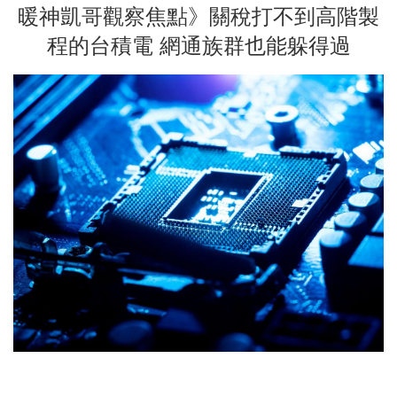
暖神凱哥觀察焦點》關稅打不到高階製
程的台積電 網通族群也能躲得過