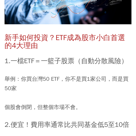
新手如何投資？
ETF
成為股市小白首選
的
4
大理由
1.
一檔
ETF
＝一籃子股票（自動分散風險）
舉例：你買台灣50 ETF，你不是買1家公司，而是買
50家
個股會倒閉，但整個市場不會。
2.便宜！費用率通常比共同基金低
5
至
10
倍