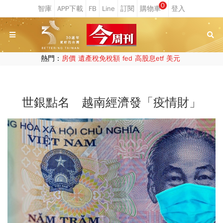
0
熱門：
房價
遺產稅免稅額
fed
高股息etf
美元
世銀點名 越南經濟發「疫情財」