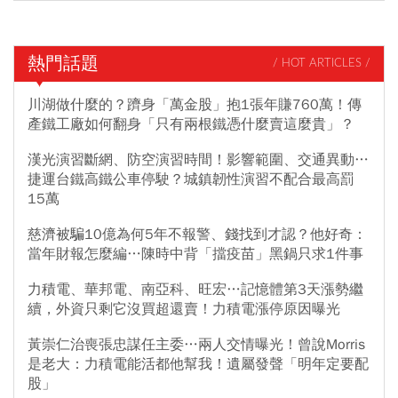
熱門話題
/ HOT ARTICLES /
川湖做什麼的？躋身「萬金股」抱1張年賺760萬！傳
產鐵工廠如何翻身「只有兩根鐵憑什麼賣這麼貴」？
漢光演習斷網、防空演習時間！影響範圍、交通異動…
捷運台鐵高鐵公車停駛？城鎮韌性演習不配合最高罰
15萬
慈濟被騙10億為何5年不報警、錢找到才認？他好奇：
當年財報怎麼編…陳時中背「擋疫苗」黑鍋只求1件事
力積電、華邦電、南亞科、旺宏…記憶體第3天漲勢繼
續，外資只剩它沒買超還賣！力積電漲停原因曝光
黃崇仁治喪張忠謀任主委…兩人交情曝光！曾說Morris
是老大：力積電能活都他幫我！遺屬發聲「明年定要配
股」