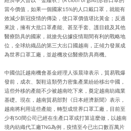
經濟學人曾以「金縷衣」(A cloth of gold)形容口罩的
當今價值，如果一個國家15%的人口戴口罩，就能有
效減少新冠疫情的傳染，使口罩價值堪比黃金；反過
來說，擁有大批口罩產能、甚至手套、護目鏡及其他
醫療防具的國家，就搶先佔據疫情期間有利的戰略地
位，全球紡織品的第三大出口國越南，正傾力發展成
為世界口罩工廠，並趁機攻佔醫療防具商機。
中國信託越南機會基金經理人張晨瑋表示，貿易戰爆
發前，成衣、製鞋這類勞力密集產業紛紛移出中國，
這些外移的產能不少被越南吃下來，奠定越南紡織業
基礎。現在，越南貿易部對《日本經濟新聞》表示，
越南將利用這些產能，轉型成世界口罩工廠，目前至
少有50間公司已經在生產口罩或打算這麼做，以越南
境內紡織代工廠TNG為例，疫情至今已出口數百萬片