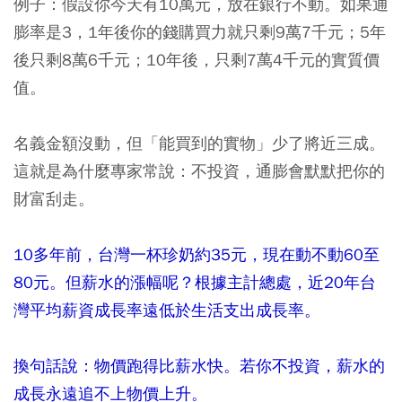
例子：假設你今天有10萬元，放在銀行不動。如果通
膨率是3，1年後你的錢購買力就只剩9萬7千元；5年
後只剩8萬6千元；10年後，只剩7萬4千元的實質價
值。
名義金額沒動，但「能買到的實物」少了將近三成。
這就是為什麼專家常說：不投資，通膨會默默把你的
財富刮走。
10
多年前，台灣一杯珍奶約
35
元，現在動不動
60
至
80
元。但薪水的漲幅呢？根據主計總處，近
20
年台
灣平均薪資成長率遠低於生活支出成長率。
換句話說：物價跑得比薪水快。若你不投資，薪水的
成長永遠追不上物價上升。