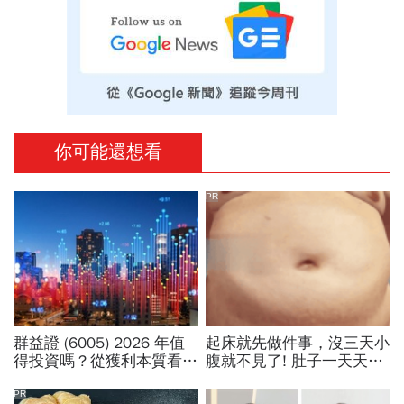
你可能還想看
PR
群益證 (6005) 2026 年值
起床就先做件事，沒三天小
得投資嗎？從獲利本質看價
腹就不見了! 肚子一天天變
值成長與 ETF 納入利多
小！
PR