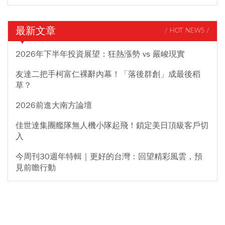
最新文章
/ HOT NEWS /
2026年下半年投資展望：狂熱漲勢 vs 嚴峻現實
友達二把手柯富仁裸辭內幕！「落後群創」成最後稻
草？
2026前進大南方論壇
佳世達集團艦隊無人機小隊起飛！鎖定美日頂級客戶切
入
今周刊30週年特輯｜更好的台灣：回望精彩風雲，預
見前瞻行動