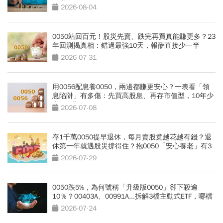
好賺」
2026-08-04
0050站回百元！股災先賣、跌完再買真能賺更多？23
年回測揭真相：錯過最強10天，報酬直接少一半
2026-07-31
用0056配息養0050，兩邊都賺更安心？一表看「領
息陷阱」有多傷：先買高股息、再存市值型，10年少
賺330萬
2026-07-08
存1千萬0050提早退休，每月賣股竟越花越有錢？退
休第一年就遇股災撐得住？抱0050「安心養老」有3
條件
2026-07-29
0050跌5%，為何號稱「升級版0050」卻下殺逾
10％？00403A、00991A...拆解3檔主動式ETF，哪檔
最抗跌？
2026-07-24