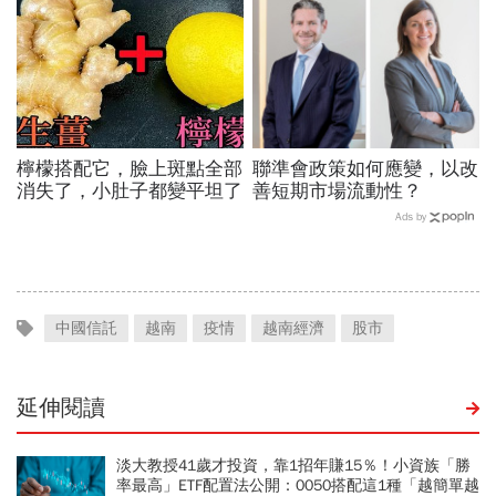
檸檬搭配它，臉上斑點全部
聯準會政策如何應變，以改
消失了，小肚子都變平坦了
善短期市場流動性？
Ads by
中國信託
越南
疫情
越南經濟
股市
延伸閱讀
淡大教授41歲才投資，靠1招年賺15％！小資族「勝
率最高」ETF配置法公開：0050搭配這1種「越簡單越