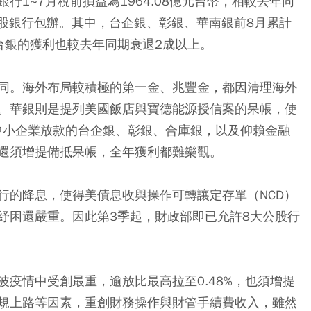
1~7月稅前損益為1964.08億元台幣，相較去年同
公股銀行包辦。其中，台企銀、彰銀、華南銀前8月累計
台銀的獲利也較去年同期衰退2成以上。
同。海外布局較積極的第一金、兆豐金，都因清理海外
。華銀則是提列美國飯店與寶德能源授信案的呆帳，使
於中小企業放款的台企銀、彰銀、合庫銀，以及仰賴金融
還須增提備抵呆帳，全年獲利都難樂觀。
行的降息，使得美債息收與操作可轉讓定存單（NCD）
紓困還嚴重。因此第3季起，財政部即已允許8大公股行
疫情中受創最重，逾放比最高拉至0.48%，也須增提
規上路等因素，重創財務操作與財管手續費收入，雖然