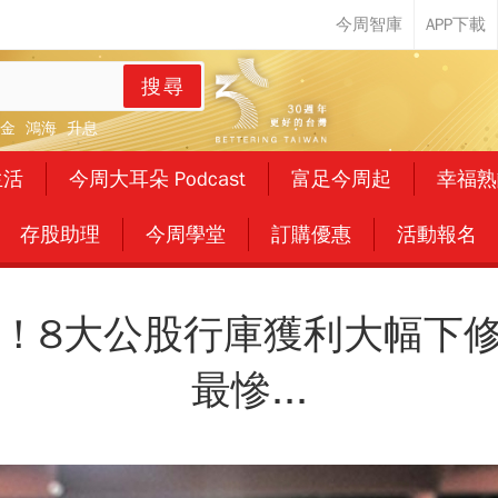
搜尋
金
鴻海
升息
生活
今周大耳朵 Podcast
富足今周起
幸福熟
存股助理
今周學堂
訂購優惠
活動報名
！8大公股行庫獲利大幅下修
最慘...