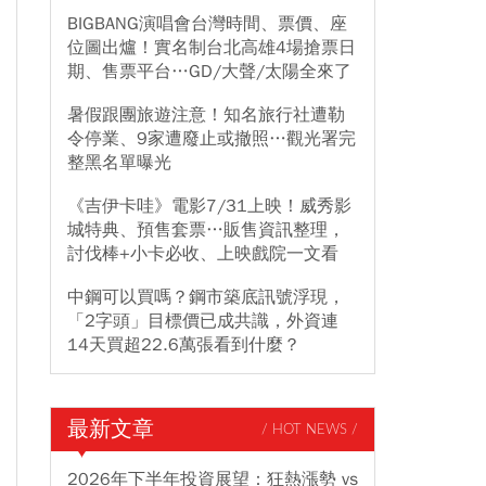
BIGBANG演唱會台灣時間、票價、座
位圖出爐！實名制台北高雄4場搶票日
期、售票平台…GD/大聲/太陽全來了
暑假跟團旅遊注意！知名旅行社遭勒
令停業、9家遭廢止或撤照…觀光署完
整黑名單曝光
《吉伊卡哇》電影7/31上映！威秀影
城特典、預售套票…販售資訊整理，
討伐棒+小卡必收、上映戲院一文看
中鋼可以買嗎？鋼市築底訊號浮現，
「2字頭」目標價已成共識，外資連
14天買超22.6萬張看到什麼？
最新文章
/ HOT NEWS /
2026年下半年投資展望：狂熱漲勢 vs