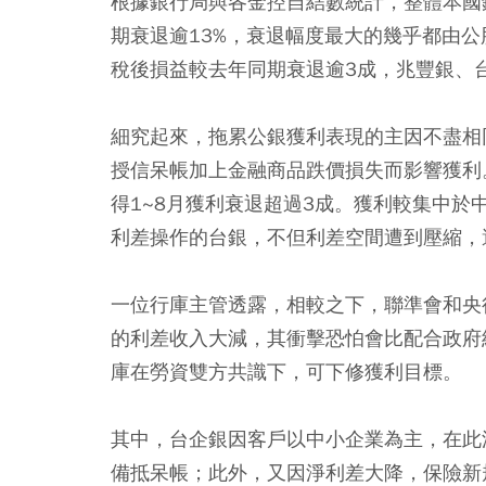
根據銀行局與各金控自結數統計，整體本國銀行
期衰退逾13%，衰退幅度最大的幾乎都由
稅後損益較去年同期衰退逾3成，兆豐銀、
細究起來，拖累公銀獲利表現的主因不盡相
授信呆帳加上金融商品跌價損失而影響獲利
得1~8月獲利衰退超過3成。獲利較集中
利差操作的台銀，不但利差空間遭到壓縮，
一位行庫主管透露，相較之下，聯準會和央
的利差收入大減，其衝擊恐怕會比配合政府
庫在勞資雙方共識下，可下修獲利目標。
其中，台企銀因客戶以中小企業為主，在此波
備抵呆帳；此外，又因淨利差大降，保險新