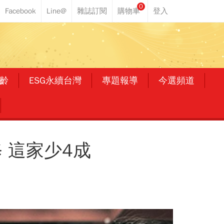
0
齡
ESG永續台灣
專題報導
今選頻道
 這家少4成