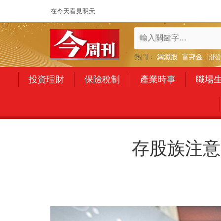
在今天看見明天
熱門：
鋼鐵股
富邦金
開發
投資理財
保險稅制
產業時事
職場
存股族注意