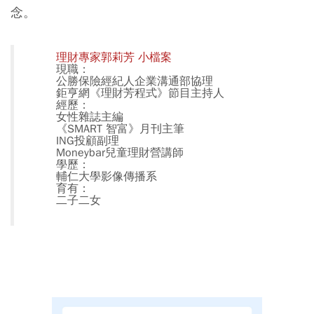
念。
理財專家郭莉芳 小檔案
現職：
公勝保險經紀人企業溝通部協理
鉅亨網《理財芳程式》節目主持人
經歷：
女性雜誌主編
《SMART 智富》月刊主筆
ING投顧副理
Moneybar兒童理財營講師
學歷：
輔仁大學影像傳播系
育有：
二子二女