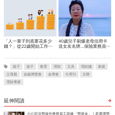
親子
孩子
教育
理財
文具
理財腦
家庭
父母親
金融博覽會
金博會
今周刊
主辦
理財專家
延伸閱讀
小公司沒勞保也應替員工提繳「勞退金」！若選擇勞