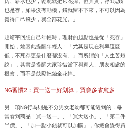
房、薪水也少，乾脆就把它花掉。但
其實，存1塊錢
也是存，如果沒有動機，錢就留不下來，不可以因為
覺得自己錢少，就全部花光。
」
趙靖宇回想自己年輕時，理財的起點也是從「死存」
開始，她因此提醒年輕人：「
尤其是現在利率這麼
低，不死存更是什麼都沒有。
」而所謂的「人生苦短
說」，其實是提醒大家珍惜當下與家人、朋友相處的
機會，而不是鼓勵把錢全花掉。
NG習慣2：買一送一好划算，買愈多省愈多
另一項NG行為則是不分男女老幼都可能遇到的，每
當看到商品「買一送一」、「買大送小」、「第二件
半價」、「加一點小錢就可以加購」，你總會覺得買