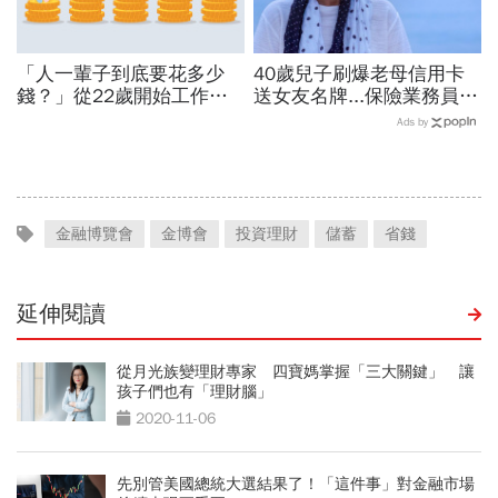
「人一輩子到底要花多少
40歲兒子刷爆老母信用卡
錢？」從22歲開始工作到
送女友名牌...保險業務員看
75歲往生，一張表算給你
「啃老」：問題不在溺愛，
Ads by
看
而是父母用錢換孩子的愛
金融博覽會
金博會
投資理財
儲蓄
省錢
延伸閱讀
從月光族變理財專家 四寶媽掌握「三大關鍵」 讓
孩子們也有「理財腦」
2020-11-06
先別管美國總統大選結果了！「這件事」對金融市場