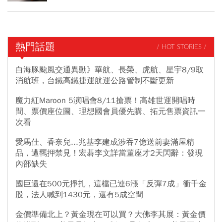
熱門話題
/ HOT STORIES /
白海豚颱風交通異動》華航、長榮、虎航、星宇8/9取
消航班，台鐵高鐵捷運航運公路管制不斷更新
魔力紅Maroon 5演唱會8/11搶票！高雄世運開唱時
間、票價座位圖、理想國會員優先購、拓元售票資訊一
次看
愛馬仕、香奈兒...兆基李建成涉吞7億送前妻滿屋精
品，遭羈押禁見！宏碁李文詳當董座才2天閃辭：發現
內部缺失
國巨還在500元掙扎，這檔已連6漲「反彈7成」衝千金
股，法人喊到1430元，還有5成空間
金價準備北上？黃金現在可以買？大佛李其展：黃金價