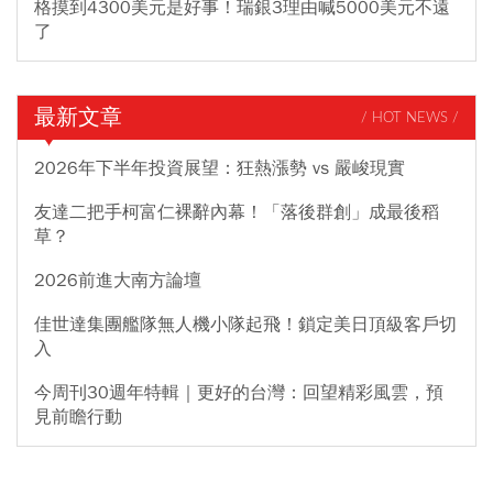
格摸到4300美元是好事！瑞銀3理由喊5000美元不遠
了
最新文章
/ HOT NEWS /
2026年下半年投資展望：狂熱漲勢 vs 嚴峻現實
友達二把手柯富仁裸辭內幕！「落後群創」成最後稻
草？
2026前進大南方論壇
佳世達集團艦隊無人機小隊起飛！鎖定美日頂級客戶切
入
今周刊30週年特輯｜更好的台灣：回望精彩風雲，預
見前瞻行動