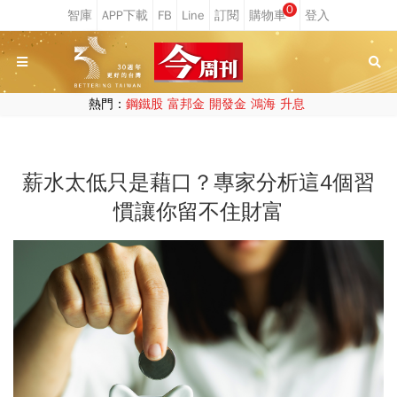
0
熱門：
鋼鐵股
富邦金
開發金
鴻海
升息
薪水太低只是藉口？專家分析這4個習
慣讓你留不住財富