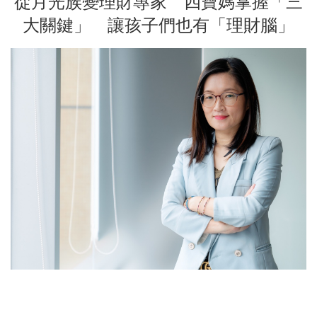
從月光族變理財專家 四寶媽掌握「三
大關鍵」 讓孩子們也有「理財腦」