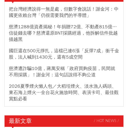
把台灣經濟說得一無是處，但數字會說話！謝金河：中
國更依賴台灣「仍很需要我們的半導體」
慈濟1288億資產揭秘！年捐贈72億、不動產815億…
信徒錢去哪？慈濟還原BNT採購經過，他拆解信件批越
描越黑
國巨還在500元掙扎，這檔已連6漲「反彈7成」衝千金
股，法人喊到1430元，還有5成空間
慈濟遭詐騙10億，蔣萬安稱「政府買夠疫苗，民間就
不用採購」！謝金河：這句話說得不夠公道
2026夏季煙火懶人包／大稻埕煙火、淡水漁人碼頭、
東石海上煙火…全台花火施放時間、表演卡司、最佳觀
賞點必看
最新文章
/ HOT NEWS /