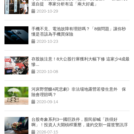
退自提 專家分析有這「兩大好處」
2020-10-29
手機不見、電池故障有理賠嗎？「8個問題」讓你秒
懂是否該為手機買保險
2020-10-23
存股族注意！8大公股行庫獲利大幅下修 這家少4成最
慘...
2020-10-08
河床野營釀4死悲劇》非法場地露營若發生意外 保
險會理賠嗎？
2020-09-14
台股奇象系列3一國巨跌停，股民卻喊「跌得好
啊」！投資人大開槓桿重壓，違約交割一籮筐警訊浮
現
2026-07-15