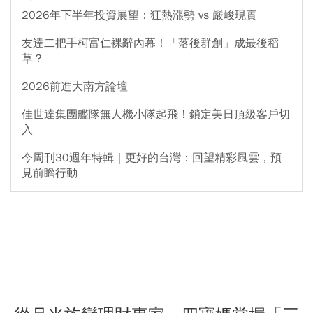
2026年下半年投資展望：狂熱漲勢 vs 嚴峻現實
友達二把手柯富仁裸辭內幕！「落後群創」成最後稻
草？
2026前進大南方論壇
佳世達集團艦隊無人機小隊起飛！鎖定美日頂級客戶切
入
今周刊30週年特輯｜更好的台灣：回望精彩風雲，預
見前瞻行動