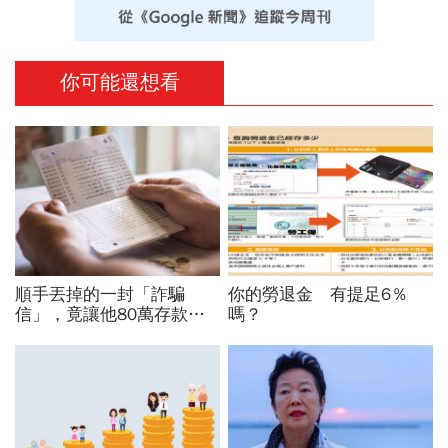
你可能還想看
順手丟掉的一封「詐騙
你的勞退金 有提足6％
信」，竟讓他80萬存款被
嗎？
法院扣押...重要！收到「支
付命令」你得守住2件事