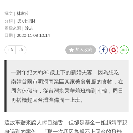
林韋伶
聰明理財
達志
2020-11-09 10:14
+A
-A
加入收藏
一對年紀大約30歲上下的新婚夫妻，因為想吃
南韓首爾市明洞商業區某家美食餐廳的食物，在
周六休假時，從台灣搭乘華航班機到南韓，周日
再搭機趕回台灣準備周一上班。
這故事聽來讓人瞠目結舌，但卻是基金一姐趙靖宇親
身遇到的案例，「那一次我因為趕不上回台的飛機，