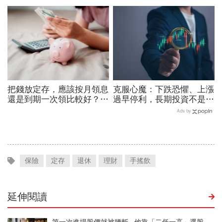
踩的５個地雷，以及今周學
小！
堂建議的入門路徑
把錢放定存，應該按月領息
克服心魔：下跌恐懼、上漲
還是到期一次領比較好？關
過早停利，長期投資不是每
於銀行存款，常被搞錯的那
天看股價，而是定期看生意
Ads by
些事
保險
定存
退休
理財
手搖飲
延伸閱讀