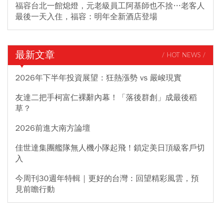
福容台北一館熄燈，元老級員工阿基師也不捨…老客人
最後一天入住，福容：明年全新酒店登場
最新文章
/ HOT NEWS /
2026年下半年投資展望：狂熱漲勢 vs 嚴峻現實
友達二把手柯富仁裸辭內幕！「落後群創」成最後稻
草？
2026前進大南方論壇
佳世達集團艦隊無人機小隊起飛！鎖定美日頂級客戶切
入
今周刊30週年特輯｜更好的台灣：回望精彩風雲，預
見前瞻行動