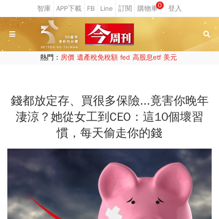
0
熱門：
房價
遺產稅免稅額
fed
高股息etf
美元
錢都放定存、買很多保險...竟害你晚年
淒涼？她從女工到CEO：這10個壞習
慣，每天偷走你的錢