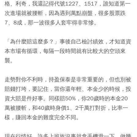
格、利奇，我還記得代號1227、1517，誰知道第一
次進場就被腰斬，因為遇到萬點崩盤，很多股票跌
7、8成，那一波很多人套牢得非常慘。
「為什麼賠這麼多？」事後自己檢討績效，才知道資
本市場有循環，每隔一段時間就有比較大的空頭來
襲。
走勢對你不利時，持盈保泰是非常重要的，但也別被
賠錢打垮，
要記住，當你還年輕、本金少的時候，投
資大賠是件好事。同樣賠50%，你20歲時的本金20
萬被腰斬，和40歲時身價1、2千萬打對折，比率一
樣，賺回本金的難度完全不同。
現在行情好，許多上班族沒事就拿手機滑一下，做幾