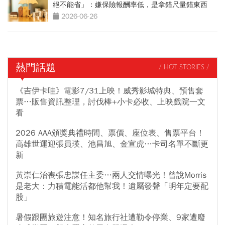
絕不能省」：嫌保險報酬率低，是拿錯尺量錯東西
2026-06-26
熱門話題
/ HOT STORIES /
《吉伊卡哇》電影7/31上映！威秀影城特典、預售套
票…販售資訊整理，討伐棒+小卡必收、上映戲院一文
看
2026 AAA頒獎典禮時間、票價、座位表、售票平台！
高雄世運迎張員瑛、池昌旭、金宣虎…卡司名單不斷更
新
黃崇仁治喪張忠謀任主委…兩人交情曝光！曾說Morris
是老大：力積電能活都他幫我！遺屬發聲「明年定要配
股」
暑假跟團旅遊注意！知名旅行社遭勒令停業、9家遭廢