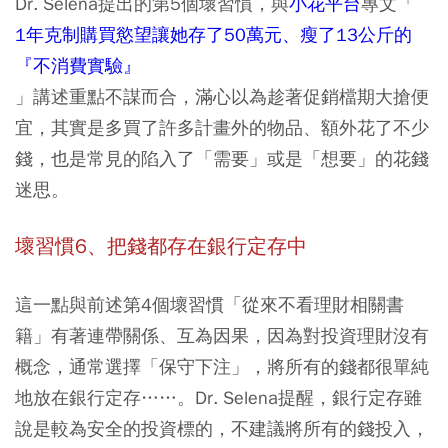
Dr. Selena提出的第5個壞習慣，與
小花平台
專文「
1年克制購買慾望讓她存了50萬元、瘦了13公斤的
『不消費實驗』
」講述重點不謀而合，滿心以為趁著促銷檔期大搶便
宜，其實是多買了許多計畫外的物品、額外花了不少
錢，也是常見的陷入了「需要」或是「想要」的花錢
迷思。
壞習慣6、把錢都存在銀行定存中
這一點與前述第4個壞習慣「從來不看理財相關書
籍」有著連帶關係、互為因果，因為對投資理財沒有
概念，通常選擇「保守下注」，將所有的錢都很單純
地放在銀行定存……。Dr. Selena提醒，銀行定存雖
說是較為安全的投資標的，不建議將所有的錢投入，