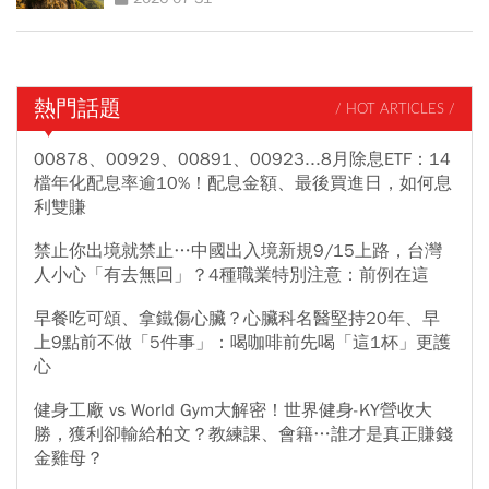
熱門話題
/ HOT ARTICLES /
00878、00929、00891、00923...8月除息ETF：14
檔年化配息率逾10%！配息金額、最後買進日，如何息
利雙賺
禁止你出境就禁止…中國出入境新規9/15上路，台灣
人小心「有去無回」？4種職業特別注意：前例在這
早餐吃可頌、拿鐵傷心臟？心臟科名醫堅持20年、早
上9點前不做「5件事」：喝咖啡前先喝「這1杯」更護
心
健身工廠 vs World Gym大解密！世界健身-KY營收大
勝，獲利卻輸給柏文？教練課、會籍…誰才是真正賺錢
金雞母？