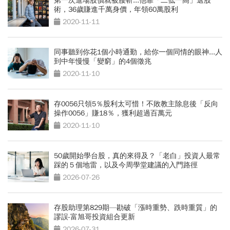
第一次進場股價就被腰斬...他靠「二低一高」選股
術，36歲賺進千萬身價，年領60萬股利
2020-11-11
同事聽到你花1個小時通勤，給你一個同情的眼神...人
到中年慢慢「變窮」的4個徵兆
2020-11-10
存0056只領5％股利太可惜！不敗教主除息後「反向
操作0056」賺18％，獲利超過百萬元
2020-11-10
50歲開始學台股，真的來得及？「老白」投資人最常
踩的５個地雷，以及今周學堂建議的入門路徑
2026-07-26
存股助理第829期—勘破「漲時重勢、跌時重質」的
謬誤-富旭哥投資組合更新
2026-07-31