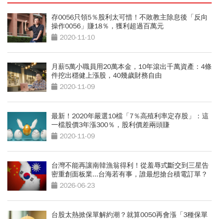
存0056只領5％股利太可惜！不敗教主除息後「反向
操作0056」賺18％，獲利超過百萬元
2020-11-10
月薪5萬小職員用20萬本金，10年滾出千萬資產：4條
件挖出穩健上漲股，40幾歲財務自由
2020-11-09
最新！2020年嚴選10檔「7％高殖利率定存股」：這
一檔股價3年漲300％，股利價差兩頭賺
2020-11-09
台灣不能再讓南韓漁翁得利！從羞辱式斷交到三星告
密重創面板業...台海若有事，誰最想搶台積電訂單？
2026-06-23
台股太熱掀保單解約潮？就算0050再會漲「3種保單