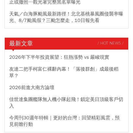
止或撤照…觀光署完整黑名單曝光
天氣／白海豚颱風最新路徑！北北基桃暴風圈侵襲率曝
光、8/7颱風假？三颱怎麼走，10日報先看
最新文章
/ HOT NEWS /
2026年下半年投資展望：狂熱漲勢 vs 嚴峻現實
友達二把手柯富仁裸辭內幕！「落後群創」成最後稻
草？
2026前進大南方論壇
佳世達集團艦隊無人機小隊起飛！鎖定美日頂級客戶切
入
今周刊30週年特輯｜更好的台灣：回望精彩風雲，預
見前瞻行動