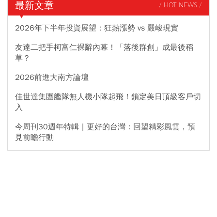
最新文章
/ HOT NEWS /
2026年下半年投資展望：狂熱漲勢 vs 嚴峻現實
友達二把手柯富仁裸辭內幕！「落後群創」成最後稻
草？
2026前進大南方論壇
佳世達集團艦隊無人機小隊起飛！鎖定美日頂級客戶切
入
今周刊30週年特輯｜更好的台灣：回望精彩風雲，預
見前瞻行動