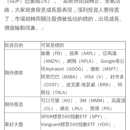
（GDP）恐萎縮1%），「當經濟由負轉正、景氣活
絡，大家就會留意成長股表現，漲到投資人覺得貴
了，市場就轉而關注股價被低估的標的，出現成長、
價值輪動現象。」
投資目的
可留意標的
臉書（FB）、蘋果（AAPL）、亞馬遜
（AMZN）、網飛（NFLX）、Google母公
司Alphabet（GOOG）、微軟（MSFT）、
期待價差
阿里巴巴（BABA）、VISA（V）、好市多
（COST）、波克夏‧海瑟威（BRK）、特
斯拉（TSLA）
可口可樂（KO）、3M（MMM）、高露潔
期待股息
（CL）、嬌生（JNJ）、寶僑（PG）
SPDR標普500指數ETF（SPY）、
看好大盤
Vanguard標普500指數ETF（VOO）、