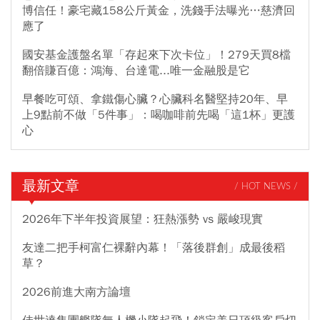
博信任！豪宅藏158公斤黃金，洗錢手法曝光…慈濟回
應了
國安基金護盤名單「存起來下次卡位」！279天買8檔
翻倍賺百億：鴻海、台達電...唯一金融股是它
早餐吃可頌、拿鐵傷心臟？心臟科名醫堅持20年、早
上9點前不做「5件事」：喝咖啡前先喝「這1杯」更護
心
最新文章
/ HOT NEWS /
2026年下半年投資展望：狂熱漲勢 vs 嚴峻現實
友達二把手柯富仁裸辭內幕！「落後群創」成最後稻
草？
2026前進大南方論壇