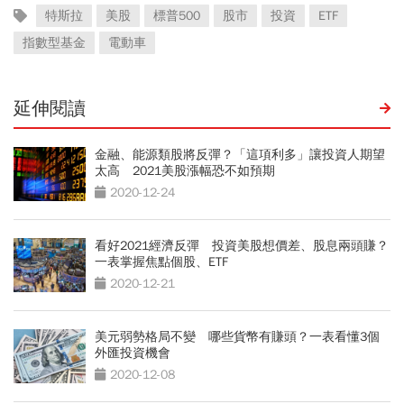
特斯拉
美股
標普500
股市
投資
ETF
指數型基金
電動車
延伸閱讀
金融、能源類股將反彈？「這項利多」讓投資人期望
太高 2021美股漲幅恐不如預期
2020-12-24
看好2021經濟反彈 投資美股想價差、股息兩頭賺？
一表掌握焦點個股、ETF
2020-12-21
美元弱勢格局不變 哪些貨幣有賺頭？一表看懂3個
外匯投資機會
2020-12-08