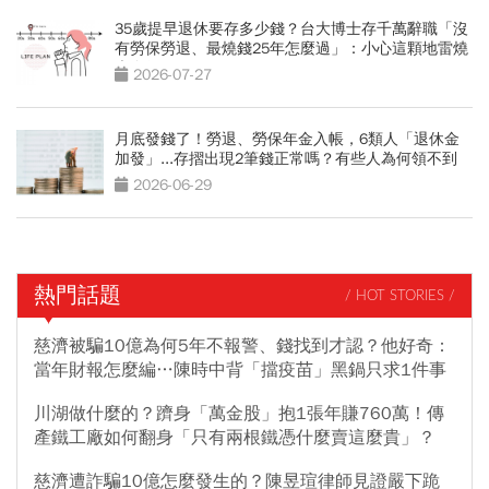
35歲提早退休要存多少錢？台大博士存千萬辭職「沒
有勞保勞退、最燒錢25年怎麼過」：小心這顆地雷燒
光存款
2026-07-27
月底發錢了！勞退、勞保年金入帳，6類人「退休金
加發」...存摺出現2筆錢正常嗎？有些人為何領不到
2026-06-29
熱門話題
/ HOT STORIES /
慈濟被騙10億為何5年不報警、錢找到才認？他好奇：
當年財報怎麼編…陳時中背「擋疫苗」黑鍋只求1件事
川湖做什麼的？躋身「萬金股」抱1張年賺760萬！傳
產鐵工廠如何翻身「只有兩根鐵憑什麼賣這麼貴」？
慈濟遭詐騙10億怎麼發生的？陳昱瑄律師見證嚴下跪