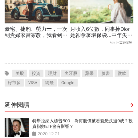
豪宅、捷豹、勞力士，一次
月收入6位數，同事拎Dior
到貴婦家當家教，我看到中
她卻拿著環保袋...中年失業
產階級「變有錢」的關鍵
兩樣情：年輕不理財，你不
Ads by
知「未來」哪時候來
美股
投資
理財
尖牙股
蘋果
臉書
微軟
好市多
VISA
網飛
Google
延伸閱讀
特斯拉納入標普500 為何股價被看衰恐跌逾9成？投
資指數ETF會有影響？
2020-12-21