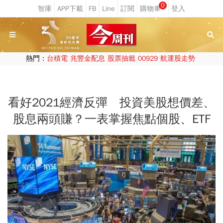
0
熱門：
台積電
兆豐金配息
股票抽籤
00929
航運股走勢
看好2021經濟反彈 投資美股想價差、
股息兩頭賺？一表掌握焦點個股、ETF