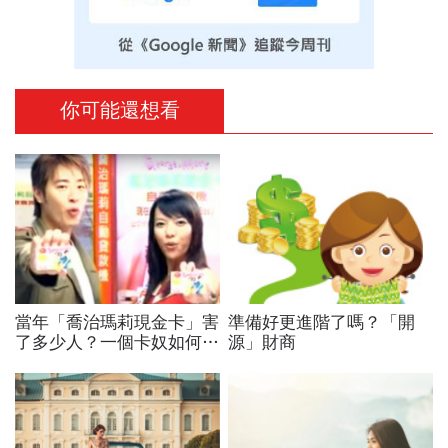
你可能還想看
當年「喬治瑪莉現金卡」害
準備好更進階了嗎？「開
了多少人？一個卡奴如何把
源」財商
500萬債務變成只還23萬