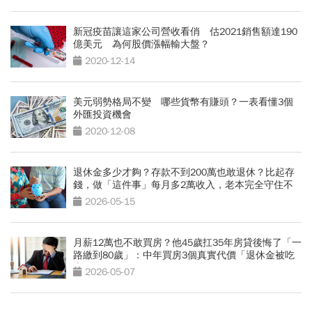
新冠疫苗讓這家公司營收看俏 估2021銷售額達190
億美元 為何股價漲幅輸大盤？
2020-12-14
美元弱勢格局不變 哪些貨幣有賺頭？一表看懂3個
外匯投資機會
2020-12-08
退休金多少才夠？存款不到200萬也敢退休？比起存
錢，做「這件事」每月多2萬收入，老本完全守住不
用動
2026-05-15
月薪12萬也不敢買房？他45歲扛35年房貸後悔了「一
路繳到80歲」：中年買房3個真實代價「退休金被吃
光」
2026-05-07