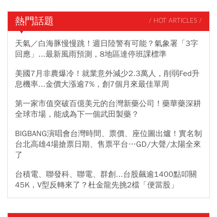
熱門話題
/ HOT ARTICLES /
天氣／白海豚慢慢跳！週日陸警有可能？氣象署「3字
回應」...最新風雨預測，8地區達停班課標準
美國7月非農爆冷！就業意外減少2.3萬人，削弱Fed升
息機率...金價大漲逾7%，創7個月來最佳單周
第一家市值突破百億美元的台灣新藥公司！藥華藥深耕
全球市場，能成為下一個武田製藥？
BIGBANG演唱會台灣時間、票價、座位圖出爐！實名制
台北高雄4場搶票日期、售票平台…GD/大聲/太陽全來
了
台積電、聯發科、聯電、群創...台股飆逾1400點叩關
45K，V型反轉來了？杜金龍先挑2檔「便當股」