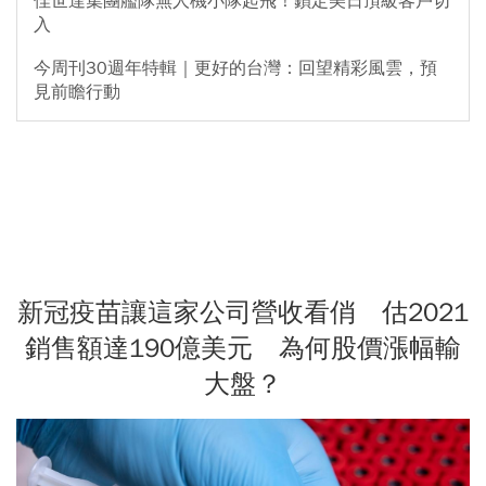
佳世達集團艦隊無人機小隊起飛！鎖定美日頂級客戶切
入
今周刊30週年特輯｜更好的台灣：回望精彩風雲，預
見前瞻行動
新冠疫苗讓這家公司營收看俏 估2021
銷售額達190億美元 為何股價漲幅輸
大盤？